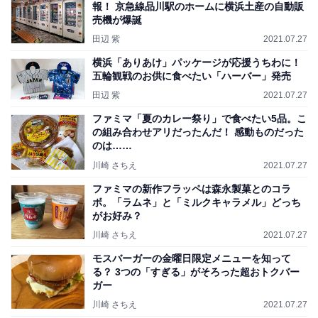
報！ 京急線品川駅のホームに横浜土産の自動販
売機が爆誕
田辺 紫
2021.07.27
横浜「ありあけ」パッケージが応援うちわに！
五輪観戦のお供に食べたい「ハーバー」発売
田辺 紫
2021.07.27
ファミマ「夏のカレー祭り」で食べたい5品。こ
の組み合わせアリだったんだ！ 感動ものだった
のは……
川崎 さちえ
2021.07.27
ファミマの新作フラッペは森永製菓とのコラ
ボ。「ラムネ」と「ミルクキャラメル」どっち
がお好み？
川崎 さちえ
2021.07.27
モスバーガーの金曜日限定メニューを知って
る？ 3つの「すぎる」がそろった超おトクバー
ガー
川崎 さちえ
2021.07.27