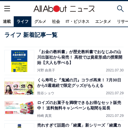
連載
ライフ
グルメ
社会
IT・ビジネス
エンタメ
リサ
ライフ 新着記事一覧
「お金の教科書」が歴史教科書でおなじみの山
川出版社から発売！ 高校では資産形成の授業開
始【大人も学べる】
河野 由美子
2021.07.30
くら寿司と『鬼滅の刃』コラボ再来！ 7月30日
から5週連続で限定グッズがもらえる
熊谷ショウ
2021.07.29
ロイズのお菓子を満喫できるお得なセット販売
中！ 送料無料キャンペーンも期間を延長
柿崎 真英
2021.07.29
売れすぎて話題の「綾鷹」新シリーズ「綾鷹カ