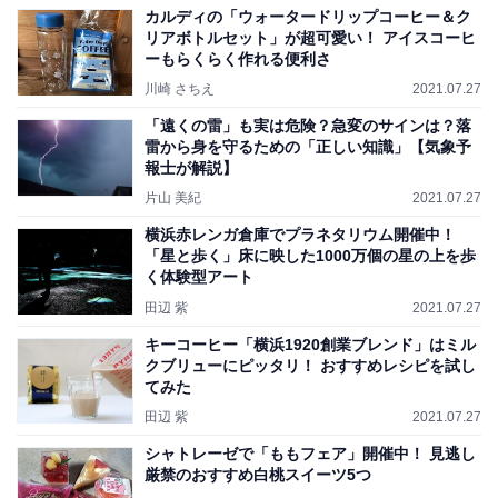
カルディの「ウォータードリップコーヒー＆ク
リアボトルセット」が超可愛い！ アイスコーヒ
ーもらくらく作れる便利さ
川崎 さちえ
2021.07.27
「遠くの雷」も実は危険？急変のサインは？落
雷から身を守るための「正しい知識」【気象予
報士が解説】
片山 美紀
2021.07.27
横浜赤レンガ倉庫でプラネタリウム開催中！
「星と歩く」床に映した1000万個の星の上を歩
く体験型アート
田辺 紫
2021.07.27
キーコーヒー「横浜1920創業ブレンド」はミル
クブリューにピッタリ！ おすすめレシピを試し
てみた
田辺 紫
2021.07.27
シャトレーゼで「ももフェア」開催中！ 見逃し
厳禁のおすすめ白桃スイーツ5つ