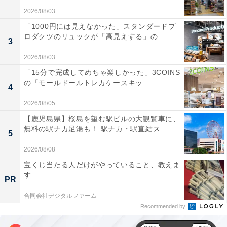
2026/08/03
「1000円には見えなかった」スタンダードプ
ロダクツのリュックが「高見えする」の...
3
2026/08/03
「15分で完成してめちゃ楽しかった」3COINS
の「モールドールトレカケースキッ...
4
2026/08/05
【鹿児島県】桜島を望む駅ビルの大観覧車に、
無料の駅ナカ足湯も！ 駅ナカ・駅直結ス...
5
2026/08/08
宝くじ当たる人だけがやっていること、教えま
す
PR
合同会社デジタルファーム
Recommended by