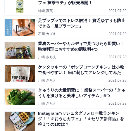
フェ 抹茶ラテ」が販売再開！
柿崎 真英
2021.07.29
足プラプラでストレス解消！ 貧乏ゆすりも防止
できる「足プラーンコ」
石川 カズキ
2021.07.29
業務スーパーやカルディで見つけたら即買い！
時短料理におすすめの調味料4つ
川崎 さちえ
2021.07.28
ケンタッキーの「ポップコーンチキン」は小粒
で食べやすい！ 串に刺してアレンジしてみた
川崎 さちえ
2021.07.28
きゅうりの大量消費に！ 業務スーパーの「きゅ
うりを漬けると美味しいアイテム」5つ
川崎 さちえ
2021.07.28
Instagramハッシュタグフォロー数ランキン
グ！「＃おうちカフェ」「＃セリア新商品」を
抑えての1位は？