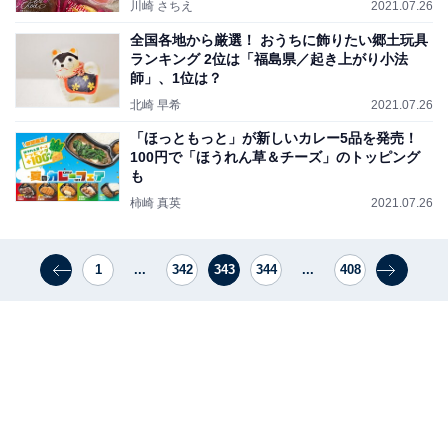
川崎 さちえ
2021.07.26
全国各地から厳選！ おうちに飾りたい郷土玩具
ランキング 2位は「福島県／起き上がり小法
師」、1位は？
北崎 早希
2021.07.26
「ほっともっと」が新しいカレー5品を発売！
100円で「ほうれん草＆チーズ」のトッピング
も
柿崎 真英
2021.07.26
1
...
342
343
344
...
408