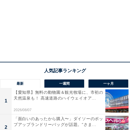
最新
一週間
一ヶ月
【愛知県】無料の動物園＆観光牧場に、市初の
天然温泉も！ 高速道路のハイウェイオア...
1
2026/08/07
「面白いのあったから購入〜」ダイソーのポッ
プアップランドリーバッグが話題。“さま...
2