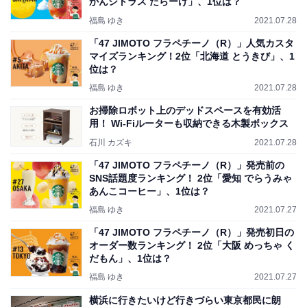
かんシトラス だらーけ」、1位は？
福島 ゆき
2021.07.28
「47 JIMOTO フラペチーノ（R）」人気カスタ
マイズランキング！2位「北海道 とうきび」、1
位は？
福島 ゆき
2021.07.28
お掃除ロボット上のデッドスペースを有効活
用！ Wi-Fiルーターも収納できる木製ボックス
石川 カズキ
2021.07.28
「47 JIMOTO フラペチーノ（R）」発売前の
SNS話題度ランキング！ 2位「愛知 でらうみゃ
あんこコーヒー」、1位は？
福島 ゆき
2021.07.27
「47 JIMOTO フラペチーノ（R）」発売初日の
オーダー数ランキング！ 2位「大阪 めっちゃ く
だもん」、1位は？
福島 ゆき
2021.07.27
横浜に行きたいけど行きづらい東京都民に朗