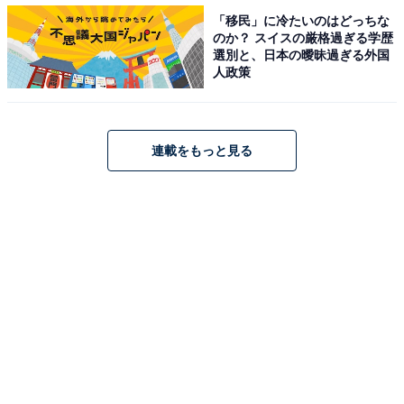
「移民」に冷たいのはどっちな
のか？ スイスの厳格過ぎる学歴
誇りに思う日本の文化の4位に「アニメ」がランクイン
選別と、日本の曖昧過ぎる外国
誇りに思う日本の文化は、1位が「和食」で61.5％。次い
人政策
で、「神社・仏閣」（54.6%）、「書道・茶道・華道・
香道」（45.2％）と、伝統的な日本文化が上位に並ぶ中
で、「アニメ・アニメーション」（43.2％）が4位にラン
連載をもっと見る
クインしました。
今回の調査は、「アニメの視聴」という前提で実施され
ていますが、昨今では若者のテレビ離れをよく耳にしま
す。年代別の「テレビvs有料系動画配信サービス」の結
果は、アニメ視聴において30代が分岐ポイントとなって
いるようです