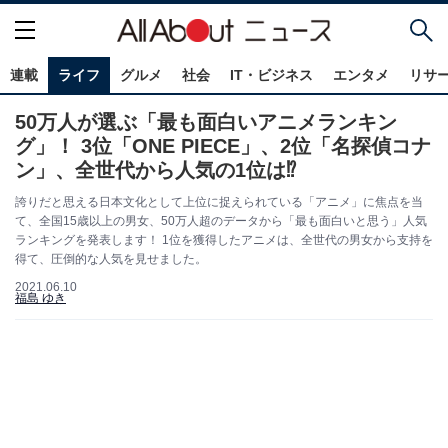
連載
ライフ
グルメ
社会
IT・ビジネス
エンタメ
リサ
50万人が選ぶ「最も面白いアニメランキン
グ」！ 3位「ONE PIECE」、2位「名探偵コナ
ン」、全世代から人気の1位は⁉
誇りだと思える日本文化として上位に捉えられている「アニメ」に焦点を当
て、全国15歳以上の男女、50万人超のデータから「最も面白いと思う」人気
ランキングを発表します！ 1位を獲得したアニメは、全世代の男女から支持を
得て、圧倒的な人気を見せました。
2021.06.10
福島 ゆき