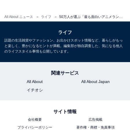
All About ニュース
ライフ
50万人が選ぶ「最も面白いアニメランキング」！ 3位「ONE PIECE」、2位「名探偵コナン」、全世代から人気の1位は⁉
ライフ
話題の生活雑貨やファッション、お出かけスポット情報など、暮らしがもっ
と楽しく、豊かになるヒントが満載。編集部が独自調査した、気になる他人
年代別の「テレビvs有料系動画配信サービス」
のライフスタイル事情も公開しています。
30代より若い世代は「有料系動画配信サービス」、30代
より年齢が上の世代は「テレビ」で視聴する割合が高い
関連サービス
という結果になりました。若年層にとって、アニメは
All About
All About Japan
「動画配信サービス」で観るということが当たり前にな
イチオシ
っているのかもしれません。
【おすすめ記事】
サイト情報
・
会社概要
広告掲載
好きなアニメ映画人気ランキング！ 3位「もののけ
プライバシーポリシー
著作権・商標・免責事項