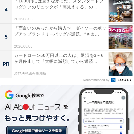
「1000円には見えなかった」スタンダードプ
ロダクツのリュックが「高見えする」の...
4
2026/08/03
「面白いのあったから購入〜」ダイソーのポッ
プアップランドリーバッグが話題。“さま...
女性編「年代別にみるアニメの人気ランキングTOP3（自由記述）」
5
2026/08/03
10代女性では「ハイキュー!!」がランクイン。また、女
カードローン50万円以上の人は、返済を3～6
性では10代から60代まで「名探偵コナン」がTOP3にラ
ヶ月停止して『大幅に減額してから返済...
ンクインしており、「鬼滅の刃」同様、幅広い年代から
PR
指示されていることがわかります。
渋谷法務総合事務所
Recommended by