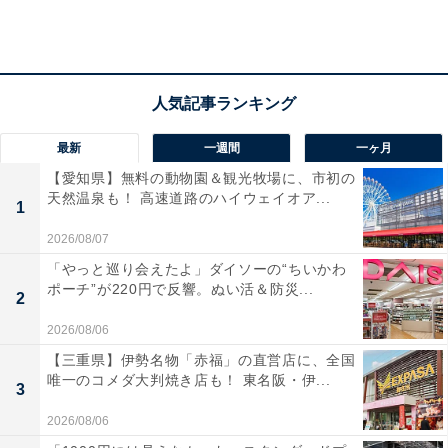
が、特に女性の支持が高く、中でも30代女性の14%が
「鬼滅の刃」を最も面白いアニメに挙げていました。
最新
一週間
一ヶ月
【愛知県】無料の動物園＆観光牧場に、市初の
天然温泉も！ 高速道路のハイウェイオア...
1
男性編「年代別にみるアニメの人気ランキングTOP3（自由記述）」
2026/08/07
10代男性で「呪術廻戦」が3位にランクイン。30代・40
「やっと巡り会えたよ」ダイソーの“ちいかわ
代男性では「ドラゴンボール」が1位、40代・50代男性
ポーチ”が220円で反響。ぬい活＆防災...
2
では「機動戦士ガンダム」のTOP3入り、60代・70代以
2026/08/06
上の男性では「鉄腕アトム」が2位を飾るなど、男性ラ
【三重県】伊勢名物「赤福」の直営店に、全国
ンキングでは、年代によって変化が見られました。
唯一のコメダ大判焼き店も！ 東名阪・伊...
3
2026/08/06