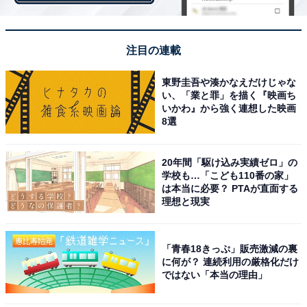
注目の連載
東野圭吾や湊かなえだけじゃな
い、「業と罪」を描く『映画ち
いかわ』から強く連想した映画
8選
誇りに思う日本の文化、4位は「アニメ・アニメー
ション」！
20年間「駆け込み実績ゼロ」の
学校も…「こども110番の家」
は本当に必要？ PTAが直面する
理想と現実
「青春18きっぷ」販売激減の裏
に何が？ 連続利用の厳格化だけ
ではない「本当の理由」