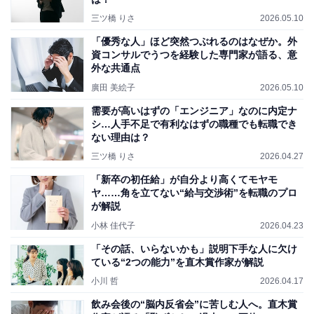
三ツ橋 りさ
2026.05.10
「優秀な人」ほど突然つぶれるのはなぜか。外
資コンサルでうつを経験した専門家が語る、意
外な共通点
廣田 美絵子
2026.05.10
需要が高いはずの「エンジニア」なのに内定ナ
シ…人手不足で有利なはずの職種でも転職でき
ない理由は？
三ツ橋 りさ
2026.04.27
「新卒の初任給」が自分より高くてモヤモ
ヤ……角を立てない“給与交渉術”を転職のプロ
が解説
小林 佳代子
2026.04.23
「その話、いらないかも」説明下手な人に欠け
ている“2つの能力”を直木賞作家が解説
小川 哲
2026.04.17
飲み会後の“脳内反省会”に苦しむ人へ。直木賞