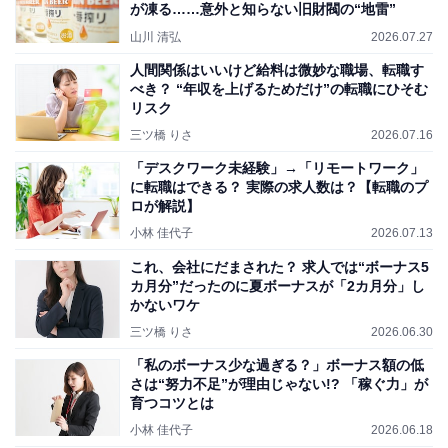
が凍る……意外と知らない旧財閥の“地雷”
山川 清弘
2026.07.27
人間関係はいいけど給料は微妙な職場、転職す
べき？ “年収を上げるためだけ”の転職にひそむ
リスク
三ツ橋 りさ
2026.07.16
「デスクワーク未経験」→「リモートワーク」
に転職はできる？ 実際の求人数は？【転職のプ
ロが解説】
小林 佳代子
2026.07.13
これ、会社にだまされた？ 求人では“ボーナス5
カ月分”だったのに夏ボーナスが「2カ月分」し
かないワケ
三ツ橋 りさ
2026.06.30
「私のボーナス少な過ぎる？」ボーナス額の低
さは“努力不足”が理由じゃない!? 「稼ぐ力」が
育つコツとは
小林 佳代子
2026.06.18