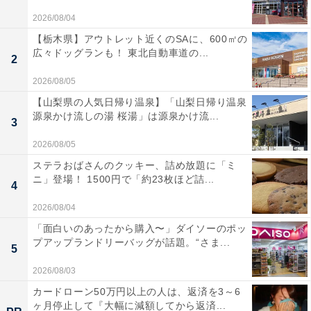
2026/08/04
【栃木県】アウトレット近くのSAに、600㎡の
広々ドッグランも！ 東北自動車道の...
2
2026/08/05
【山梨県の人気日帰り温泉】「山梨日帰り温泉
源泉かけ流しの湯 桜湯」は源泉かけ流...
3
2026/08/05
ステラおばさんのクッキー、詰め放題に「ミ
ニ」登場！ 1500円で「約23枚ほど詰...
4
2026/08/04
「面白いのあったから購入〜」ダイソーのポッ
プアップランドリーバッグが話題。“さま...
5
2026/08/03
カードローン50万円以上の人は、返済を3～6
ヶ月停止して『大幅に減額してから返済...