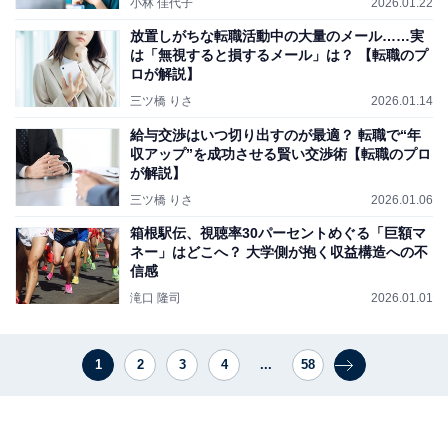
小林 佳代子
2026.01.22
放置しがちな転職活動中の大量のメール……実
は「無視すると損するメール」は？ 【転職のプ
ロが解説】
三ツ橋 りさ
2026.01.14
給与交渉はいつ切り出すのが最適？ 転職で“年
収アップ”を成功させる賢い交渉術【転職のプロ
が解説】
三ツ橋 りさ
2026.01.06
箱根駅伝、視聴率30パーセントめぐる「巨額マ
ネー」はどこへ？ 大学側が抱く収益構造への不
信感
滝口 隆司
2026.01.01
1
2
3
4
...
58