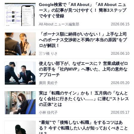
Google検索で「All About」「All About ニュ
ース」の記事が見つけやすく！ 簡単3ステップ
で今すぐ登録
All About ニュース編集部
2026.06.15
「ボーナス額に納得がいかない！」上手な上司
へのボーナス交渉術と不満の“本当の原因”をプ
ロが解説！
三ツ橋 りさ
2026.06.10
使えない部下が、なぜエースに？ 営業成績ゼロ
の若手を「社内MVP」へ導いた、上司の意外な
アプローチ
廣田 美絵子
2026.05.20
実は「転職のサイン」かも！ 五月病の「なんと
なく会社に行きたくない……」に潜む“ストレス
の正体”とは
小林 佳代子
2026.05.17
“最短”で「後悔しない転職」をするコツはあ
る？ 今すぐ転職したい人が知っておくべきこと
は？