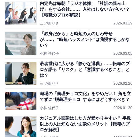
内定先は毎朝「ラジオ体操」「社訓の読み上
げ」をする会社……。入社はしない方がいい？
【転職のプロが解説】
三ツ橋 りさ
2026.03.19
「独身だから」と時短の人のしわ寄せ
が……。“時短ハラスメント”は我慢するしかな
い？
小林 佳代子
2026.03.05
若者世代に広がる『静かな退職』……転職のプ
ロが語る「リスク」と「意識するべきこと」と
は？
三ツ橋 りさ
2026.02.26
職場の「義理チョコ文化」をやめたい！ 角を立
てずに“脱義理チョコ”するにはどうするべき？
小林 佳代子
2026.01.30
カジュアル面談はした方が受かりやすい？ 半数
以上の人は知らない面談のメリット【転職のプ
ロが解説】