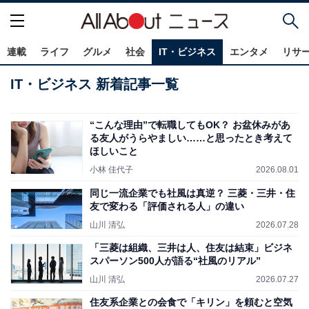
連載
ライフ
グルメ
社会
IT・ビジネス
エンタメ
リサ
IT・ビジネス 新着記事一覧
“こんな理由”で転職してもOK？ お盆休みがあ
る友人がうらやましい……と思ったとき考えて
ほしいこと
小林 佳代子
2026.08.01
同じ一流企業でも社風は真逆？ 三菱・三井・住
友で変わる「評価される人」の違い
山川 清弘
2026.07.28
「三菱は組織、三井は人、住友は結束」ビジネ
スパーソン500人が語る“社風のリアル”
山川 清弘
2026.07.27
住友系企業との会食で「キリン」を頼むと空気