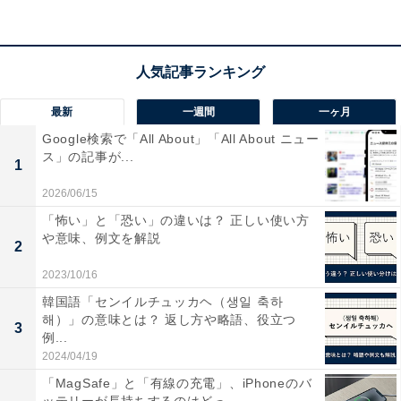
エフェクトが登場するキーボードは全部で10個！
残りのキーワードは「トリックオアトリート」「Trick or
Treat」「仮想」「魔女」「おばけ」「パンプキン」「ゾ
ンビ」の7個。いずれもLINEキャラクターのアニメーシ
最新
一週間
一ヶ月
ョンが登場しました。
Google検索で「All About」「All About ニュー
ス」の記事が...
1
ハロウィンエフェクトが見れるのは、10月25日11時～11
2026/06/15
月1日11時の期間限定。この機会に、家族や友人にハロ
「怖い」と「恐い」の違いは？ 正しい使い方
ウィンのキーワードを送ってみては？
や意味、例文を解説
2
※このキーワードは日本でのみ有効。地域によりキーワ
2023/10/16
ードや実施期間は異なるので、注意してください
韓国語「センイルチュッカヘ（생일 축하
해）」の意味とは？ 返し方や略語、役立つ
3
例...
また、LINEではアイコンやフォントも、期間限定でハロ
2024/04/19
ウィン仕様に変更が可能。背景エフェクトとあわせてハ
「MagSafe」と「有線の充電」、iPhoneのバ
ロウィン気分を楽しみましょう。