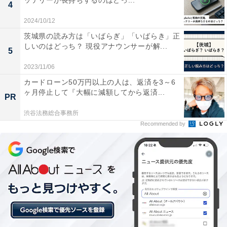
ッテリーが長持ちするのはどっ...
4
2024/10/12
▼こちらも読む
茨城県の読み方は「いばらぎ」「いばらき」正
・
しいのはどっち？ 現役アナウンサーが解...
5
LINEのアプリアイコンが「ハロウィン」仕様に!? 無料で
2023/11/06
できる期間限定アイコンの設定方法は？
カードローン50万円以上の人は、返済を3～6
・
ヶ月停止して『大幅に減額してから返済...
PR
「LINE」アプリにハロウィン限定のフォントが3種類登
場！ 無料で使えるフォントの設定方法は？
渋谷法務総合事務所
Recommended by