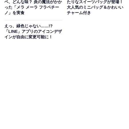
ペ、どんな味？ 炎の魔法がかか
たりなスイーツバッグが登場！
った「メラ メーラ フラペチー
大人気のミニバッグ＆かわいい
ノ」を実食
チャーム付き
LINEの発表によると、キーワードは計10個。早速iOS版
のLINEアプリで確認してみると、そのほかのキーワード
えっ、緑色じゃない……!?
は以下の7個のようです！
「LINE」アプリのアイコンデザ
インが自由に変更可能に！