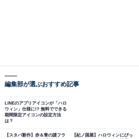
編集部が選ぶおすすめ記事
「ハロウィン」「Halloween」「ハロウィーン」と入力するとアニメーショ
ンが登場
iOS版のLINEアプリで「ハロウィン」「Halloween」
LINEのアプリアイコンが「ハロ
ウィン」仕様に!? 無料でできる
「ハロウィーン」と入力すると、ハロウィンのアニメー
期間限定アイコンの設定方法
ションが登場しました。アニメーションは全部で3種類
は？
で、ハロウィン仕様のブラウン、コニー、サリーが飛び
【スタバ新作】赤＆青の謎フラ
【紀ノ国屋】ハロウィンにぴっ
出てきます。