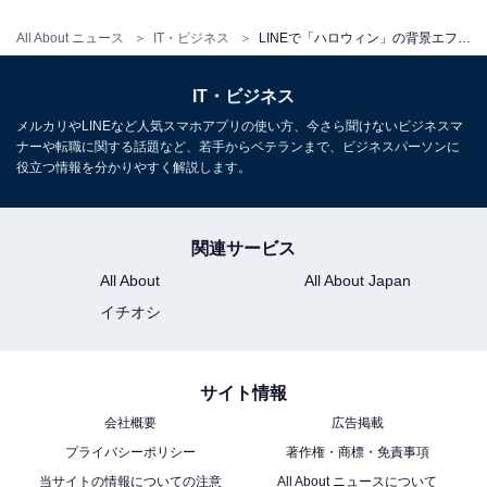
こちらもおすすめ
【期間限定】「LINE」アプリにハロウィン限定
All About ニュース
IT・ビジネス
LINEで「ハロウィン」の背景エフェクト3種が登場！ 「ブラウン」らが登場する10個のキーワードとは？【10月25日から】
のフォントが3種類登場！ 無料で使えるフォン
トの設定方法は？
IT・ビジネス
メルカリやLINEなど人気スマホアプリの使い方、今さら聞けないビジネスマ
ナーや転職に関する話題など、若手からベテランまで、ビジネスパーソンに
役立つ情報を分かりやすく解説します。
関連サービス
All About
All About Japan
イチオシ
サイト情報
会社概要
広告掲載
プライバシーポリシー
著作権・商標・免責事項
当サイトの情報についての注意
All About ニュースについて