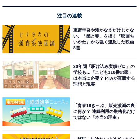
注目の連載
東野圭吾や湊かなえだけじゃな
い、「業と罪」を描く『映画ち
いかわ』から強く連想した映画
背景エフェクトが出ない場合は？
8選
もしLINEのトーク画面で「ハロウィン」の背景エフェク
20年間「駆け込み実績ゼロ」の
トが表示されない場合は、以下の原因が考えられます。
学校も…「こども110番の家」
は本当に必要？ PTAが直面する
理想と現実
・LINEアプリのバージョンが古い
・アニメーション再生の設定がオフになっている
「青春18きっぷ」販売激減の裏
に何が？ 連続利用の厳格化だけ
アニメーション再生の設定は、以下の方法で設定できる
ではない「本当の理由」
ので、試してみてください。
「移民」に冷たいのはどっちな