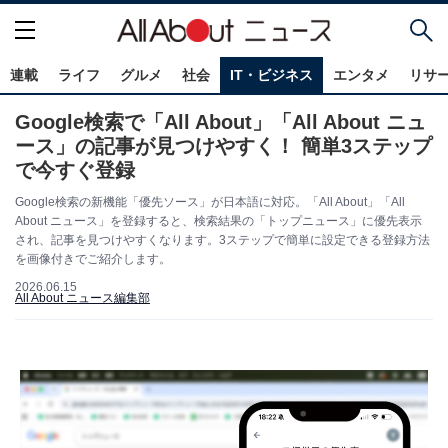
連載
ライフ
グルメ
社会
IT・ビジネス
エンタメ
リサ
Google検索で「All About」「All About ニュ
ース」の記事が見つけやすく！ 簡単3ステップ
で今すぐ登録
Google検索の新機能「優先ソース」が日本語に対応。「All About」「All
About ニュース」を登録すると、検索結果の「トップニュース」に優先表示
され、記事を見つけやすくなります。3ステップで簡単に設定できる登録方法
を画像付きでご紹介します。
2026.06.15
All About ニュース編集部