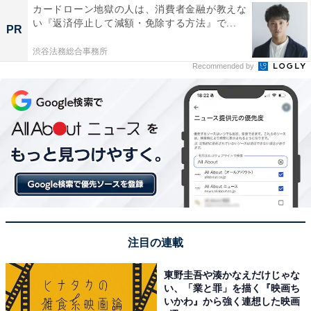
カードローン地獄の人は、消費者金融が教えな
い『返済停止して減額・免除する方法』で...
PR
渋谷法務総合事務所
Recommended by
1. Googleの検索結果の画面上で、「トップニュース」横
のアイコンをクリックする
注目の連載
2. 「優先するソースを選択」という画面で「All About」
東野圭吾や湊かなえだけじゃな
と入力し、「All About」「All About ニュース」にチェッ
い、「業と罪」を描く『映画ち
クを入れる
いかわ』から強く連想した映画