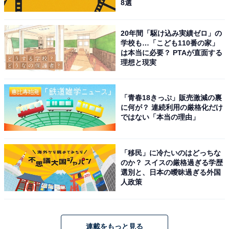
8選
3. 「結果を再読み込み」をクリックする
20年間「駆け込み実績ゼロ」の
簡単な設定で、「All About」「All About ニュース」の記
学校も…「こども110番の家」
事をこれまで以上にスムーズにお楽しみいただけます。
は本当に必要？ PTAが直面する
ぜひお試しください。
理想と現実
「青春18きっぷ」販売激減の裏
に何が？ 連続利用の厳格化だけ
ではない「本当の理由」
「移民」に冷たいのはどっちな
のか？ スイスの厳格過ぎる学歴
選別と、日本の曖昧過ぎる外国
人政策
連載をもっと見る