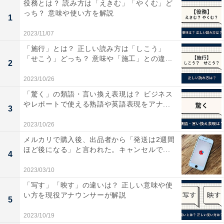
役務とは？ 読み方は「えきむ」「やくむ」ど
っち？ 意味や使い方を解説
1
2023/11/07
「施行」とは？ 正しい読み方は「しこう」
「せこう」どっち？ 意味や「施工」との違...
2
2023/10/26
1. 下記の「今すぐ登録する」ボタンをクリックする
「驚く」の類語・言い換え表現は？ ビジネス
（※Googleアカウントへのログインが必要です）
やレポートで使える熟語や英語表現をアナ...
3
2. 「All About」「All About ニュース」にチェックが入っ
2023/10/26
ていることを確認する
メルカリで購入後、出品者から「発送は2週間
3. 設定を保存する
ほど後になる」と言われた。キャンセルで...
4
2023/03/10
今すぐ登録する
「写す」「映す」の違いは？ 正しい意味や使
い方を現役アナウンサーが解説
5
検索から登録する方法
2023/10/19