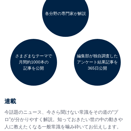
各分野の専門家が解説
さまざまなテーマで

編集部が独自調査した

月間約1000本の

アンケート結果記事を

記事を公開
365日公開
連載
今話題のニュース、今さら聞けない常識をその道の“プ
ロ”が分かりやすく解説。知っておきたい世の中の動きや
人に教えたくなる一般常識を噛み砕いてお伝えします。