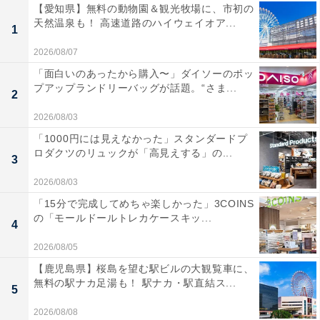
【愛知県】無料の動物園＆観光牧場に、市初の
天然温泉も！ 高速道路のハイウェイオア...
1
2026/08/07
「面白いのあったから購入〜」ダイソーのポッ
プアップランドリーバッグが話題。“さま...
2
2026/08/03
「1000円には見えなかった」スタンダードプ
ロダクツのリュックが「高見えする」の...
3
2026/08/03
「15分で完成してめちゃ楽しかった」3COINS
の「モールドールトレカケースキッ...
4
2026/08/05
【鹿児島県】桜島を望む駅ビルの大観覧車に、
無料の駅ナカ足湯も！ 駅ナカ・駅直結ス...
5
2026/08/08