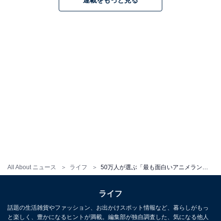
連載をもっと見る
All About ニュース
ライフ
50万人が選ぶ「最も面白いアニメランキング」！ 3位「ONE PIECE」、2位「名探偵コナン」、全世代から人気の1位は⁉
ライフ
話題の生活雑貨やファッション、お出かけスポット情報など、暮らしがもっ
と楽しく、豊かになるヒントが満載。編集部が独自調査した、気になる他人