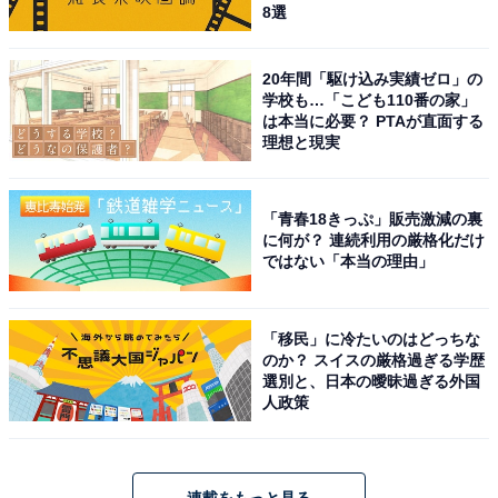
8選
20年間「駆け込み実績ゼロ」の
学校も…「こども110番の家」
は本当に必要？ PTAが直面する
理想と現実
「青春18きっぷ」販売激減の裏
に何が？ 連続利用の厳格化だけ
ではない「本当の理由」
「移民」に冷たいのはどっちな
のか？ スイスの厳格過ぎる学歴
選別と、日本の曖昧過ぎる外国
人政策