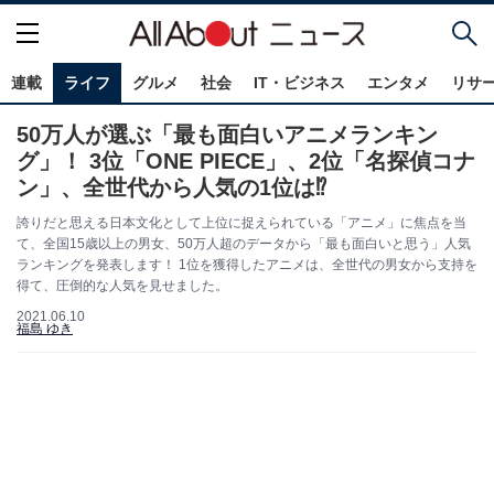
連載
ライフ
グルメ
社会
IT・ビジネス
エンタメ
リサ
50万人が選ぶ「最も面白いアニメランキン
グ」！ 3位「ONE PIECE」、2位「名探偵コナ
ン」、全世代から人気の1位は⁉
誇りだと思える日本文化として上位に捉えられている「アニメ」に焦点を当
て、全国15歳以上の男女、50万人超のデータから「最も面白いと思う」人気
ランキングを発表します！ 1位を獲得したアニメは、全世代の男女から支持を
得て、圧倒的な人気を見せました。
2021.06.10
福島 ゆき