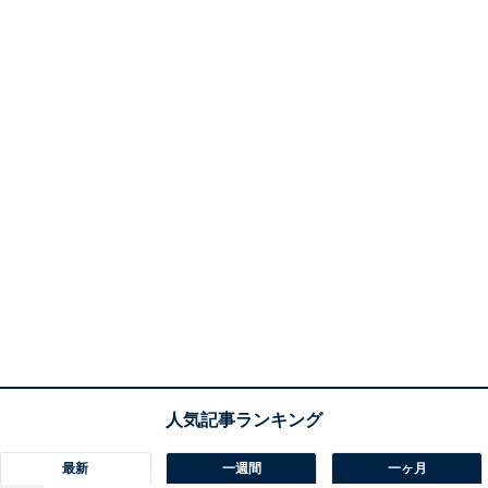
最新
一週間
一ヶ月