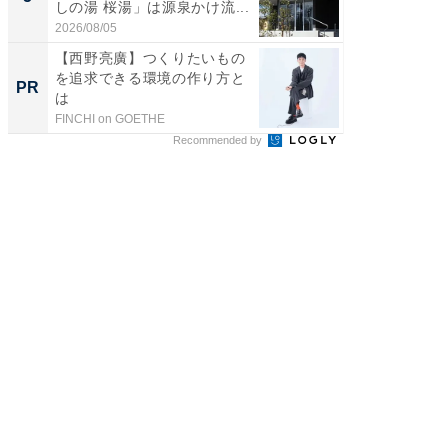
しの湯 桜湯」は源泉かけ流...
賀ゆめ
お...
2026/08/05
2026/08/0
【西野亮廣】つくりたいもの
【西野
を追求できる環境の作り方と
刊『北
PR
PR
は
くか』
FINCHI on GOETHE
FINCHI o
Recommended by