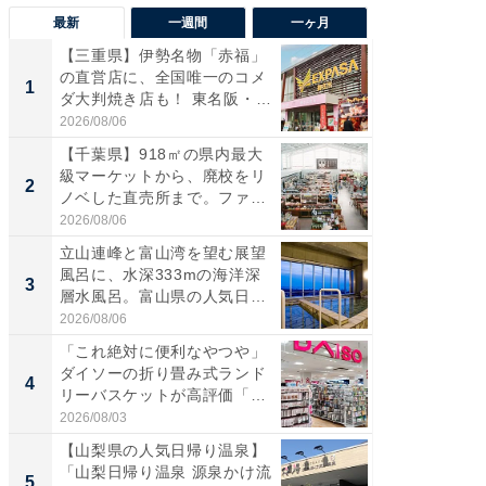
最新
一週間
一ヶ月
【三重県】伊勢名物「赤福」
【兵庫
の直営店に、全国唯一のコメ
ーメン
1
1
ダ大判焼き店も！ 東名阪・
再現した
伊...
道...
2026/08/06
2026/08/0
【千葉県】918㎡の県内最大
【三重
級マーケットから、廃校をリ
「鈴鹿天
2
2
ノベした直売所まで。ファ
は100
ー...
2026/08/06
2026/08/0
立山連峰と富山湾を望む展望
「ミニオ
風呂に、水深333mの海洋深
ッグ！ 
3
3
層水風呂。富山県の人気日
ど、夏限
帰...
2026/08/06
2026/08/0
「これ絶対に便利なやつや」
【埼玉
ダイソーの折り畳み式ランド
「行田天
4
4
リーバスケットが高評価「使
は和の
わ...
が...
2026/08/03
2026/08/0
【山梨県の人気日帰り温泉】
【石川
「山梨日帰り温泉 源泉かけ流
湯】「天
5
5