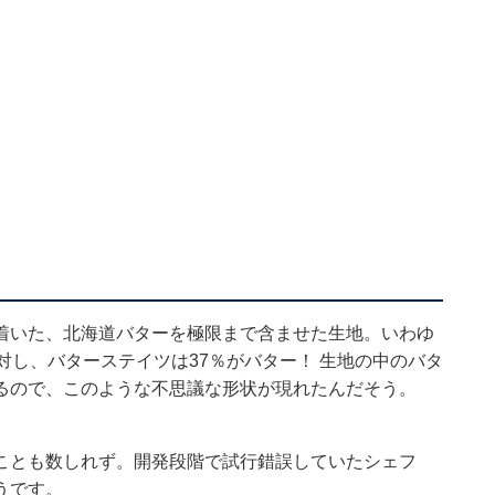
着いた、北海道バターを極限まで含ませた生地。いわゆ
対し、バターステイツは37％がバター！ 生地の中のバタ
るので、このような不思議な形状が現れたんだそう。
ことも数しれず。開発段階で試行錯誤していたシェフ
うです。