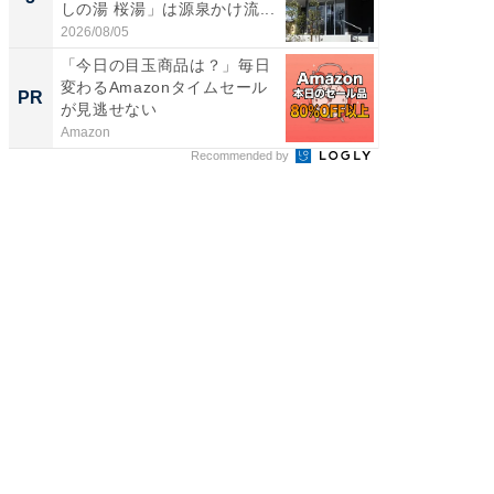
しの湯 桜湯」は源泉かけ流...
賀ゆめ
お...
2026/08/05
2026/08/0
「今日の目玉商品は？」毎日
【見城徹
変わるAmazonタイムセール
も変わ
PR
PR
が見逃せない
Amazon
FINCHI o
Recommended by