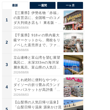
最新
一週間
一ヶ月
【三重県】伊勢名物「赤福」
【兵庫
の直営店に、全国唯一のコメ
ーメン
1
1
ダ大判焼き店も！ 東名阪・
再現した
伊...
道...
2026/08/06
2026/08/0
【千葉県】918㎡の県内最大
【三重
級マーケットから、廃校をリ
「鈴鹿天
2
2
ノベした直売所まで。ファ
は100
ー...
2026/08/06
2026/08/0
立山連峰と富山湾を望む展望
「ミニオ
風呂に、水深333mの海洋深
ッグ！ 
3
3
層水風呂。富山県の人気日
ど、夏限
帰...
2026/08/06
2026/08/0
「これ絶対に便利なやつや」
【埼玉
ダイソーの折り畳み式ランド
「行田天
4
4
リーバスケットが高評価「使
は和の
わ...
が...
2026/08/03
2026/08/0
【山梨県の人気日帰り温泉】
【石川
「山梨日帰り温泉 源泉かけ流
湯】「天
5
5