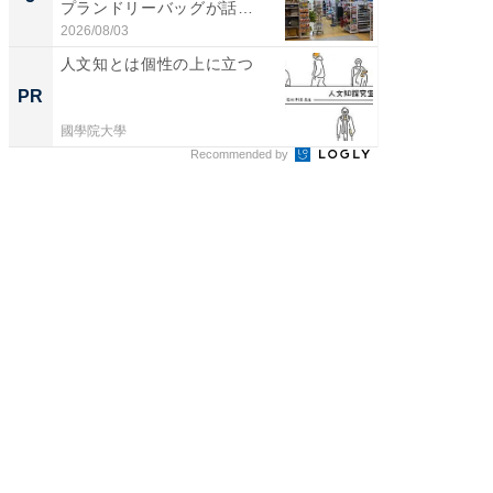
プランドリーバッグが話
は和の
題。“さま...
が...
2026/08/03
2026/08/0
人文知とは個性の上に立つ
人文知
値のあ
PR
PR
國學院大學
國學院大
Recommended by