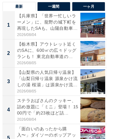
最新
一週間
一ヶ月
【兵庫県】「世界一忙しいラ
「気に
ーメン」に、龍野の城下町を
る〜」3
1
1
再現したSAも。山陽自動車
バー」
道...
好...
2026/08/04
2026/07/3
【栃木県】アウトレット近く
【三重
のSAに、600㎡の広々ドッグ
「鈴鹿天
2
2
ランも！ 東北自動車道の...
は100
2026/08/05
2026/08/0
【山梨県の人気日帰り温泉】
「ミニオ
「山梨日帰り温泉 源泉かけ流
ッグ！ 
3
3
しの湯 桜湯」は源泉かけ流...
ど、夏限
2026/08/05
2026/08/0
ステラおばさんのクッキー、
ステラ
詰め放題に「ミニ」登場！ 15
詰め放題
4
4
00円で「約23枚ほど詰...
00円で「
2026/08/04
2026/08/0
「面白いのあったから購
【埼玉
入〜」ダイソーのポップアッ
「行田天
5
5