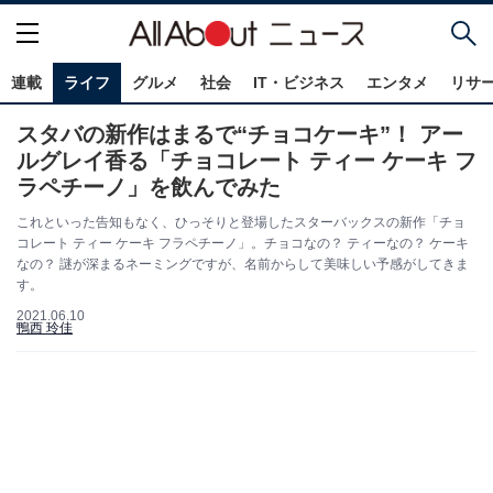
連載
ライフ
グルメ
社会
IT・ビジネス
エンタメ
リサ
スタバの新作はまるで“チョコケーキ”！ アー
ルグレイ香る「チョコレート ティー ケーキ フ
ラペチーノ」を飲んでみた
これといった告知もなく、ひっそりと登場したスターバックスの新作「チョ
コレート ティー ケーキ フラペチーノ」。チョコなの？ ティーなの？ ケーキ
なの？ 謎が深まるネーミングですが、名前からして美味しい予感がしてきま
す。
2021.06.10
鴨西 玲佳