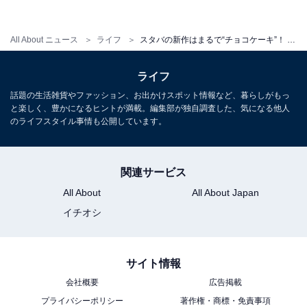
込むと、シロップをたっぷり含んだミルクスポンジがた
くさん口の中へ……。まるで、ブラウニーを飲んでいる
All About ニュース
ライフ
スタバの新作はまるで“チョコケーキ”！ アールグレイ香る「チョコレート ティー ケーキ フラペチーノ」を飲んでみた
かのようです。ただ、混ぜないと途中でスポンジを飲み
きってしまうので、ぐるぐるとストローでしっかり掻き
ライフ
混ぜてから飲むのがオススメです。
話題の生活雑貨やファッション、お出かけスポット情報など、暮らしがもっ
と楽しく、豊かになるヒントが満載。編集部が独自調査した、気になる他人
のライフスタイル事情も公開しています。
関連サービス
All About
All About Japan
イチオシ
サイト情報
会社概要
広告掲載
プライバシーポリシー
著作権・商標・免責事項