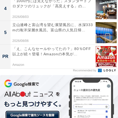
「1000円には見えなかった」スタンダードプ
ークモカチョコレートのフラペチーノ、トッピングには
ロダクツのリュックが「高見えする」の...
4
たっぷりのクリームと香り高いダークモカパウダーがか
2026/08/03
かっています。
立山連峰と富山湾を望む展望風呂に、水深333
mの海洋深層水風呂。富山県の人気日帰...
5
2026/08/06
「え、こんなセールやってたの？」80％OFF
以上が続々登場！Amazonの本気が...
PR
Amazon
Recommended by