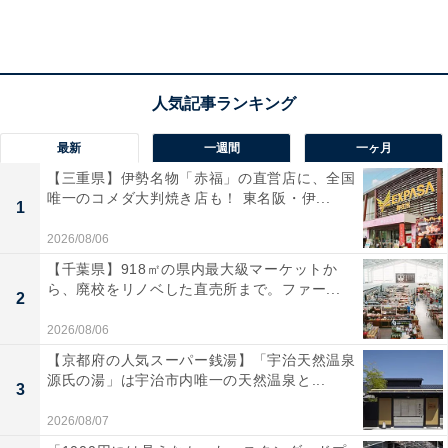
最新
一週間
一ヶ月
【三重県】伊勢名物「赤福」の直営店に、全国
唯一のコメダ大判焼き店も！ 東名阪・伊...
1
2026/08/06
【千葉県】918㎡の県内最大級マーケットか
ら、廃校をリノベした直売所まで。ファー...
2
どこがケーキなのか気になりますね！
2026/08/06
カップの底に近づくにつれて濃くなるチョコレート色の
【京都府の人気スーパー銭湯】「宇治天然温泉
グラデーションが美しい、今回の新作。一番下の濃い色
源氏の湯」は宇治市内唯一の天然温泉と...
3
をしているのが、ダークモカとアールグレイシロップを
2026/08/07
吸ったミルクスポンジです。ベースはアールグレイとダ