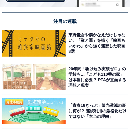
たっぷりのクリームにテンションが上がりますね
注目の連載
東野圭吾や湊かなえだけじゃな
い、「業と罪」を描く『映画ち
いかわ』から強く連想した映画
8選
20年間「駆け込み実績ゼロ」の
学校も…「こども110番の家」
は本当に必要？ PTAが直面する
理想と現実
「青春18きっぷ」販売激減の裏
に何が？ 連続利用の厳格化だけ
想像以上の紅茶感！ 底のスポンジがチョコレート
ではない「本当の理由」
ケーキのよう