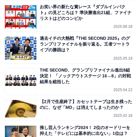
お笑い界の新たな賞レース『ダブルインパク
ト』の見どころは？ 準決勝進出21組、ファイナ
リストはどのコンビか
2025.06.18
過去イチの大熱戦『THE SECOND 2025』のグ
ランプリファイナルを振り返る。王者ツートラ
イブの勝因は？
2025.05.19
THE SECOND、グランプリファイナル進出8組
決定！ 「ノックアウトステージ 16→8」の対戦
結果を総括した
2025.04.22
【2月で生産終了】カセットテープは生き残った
のに、なぜ「MD」は消えてしまったのか？
2025.02.18
推し芸人ランキング2024！ 2位のオードリーを
抑えた「テレビには基本的に出ない」1位は？