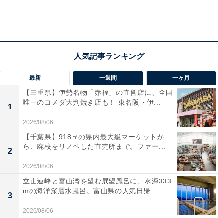
最新
一週間
一ヶ月
【三重県】伊勢名物「赤福」の直営店に、全国
唯一のコメダ大判焼き店も！ 東名阪・伊...
1
2026/08/06
【千葉県】918㎡の県内最大級マーケットか
ら、廃校をリノベした直売所まで。ファー...
2
2026/08/06
立山連峰と富山湾を望む展望風呂に、水深333
mの海洋深層水風呂。富山県の人気日帰...
3
2026/08/06