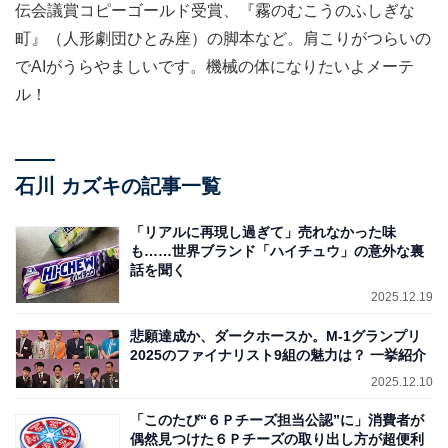
伝会議賞コピーゴールド受賞、『霧のむこうのふしぎな
町』（人形劇団ひとみ座）の脚本など。肩こりがつらいの
でAIがうらやましいです。機械の体になりたいよメーテ
ル！
石川 カズキの記事一覧
「リアルに再現し過ぎて」売れなかった味
も……世界ブランド「ハイチュウ」の意外な裏
話を聞く
2025.12.19
悲願達成か、ダークホースか。M-1グランプリ
2025のファイナリスト9組の魅力は？ 一挙紹介
2025.12.10
「このたび“６Ｐチーズ担当公認”に」消費者が
偶然見つけた６Ｐチーズの取り出し方が超便利