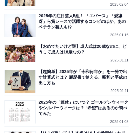
2025.02.04
2025年の注目芸人5組！ 「エバース」「愛凛
冴」ら賞レースで活躍するコンビのほか、あの
ベテラン芸人も!?
2025.01.15
【おめでたいけど謎】成人式は20歳なのに、ど
うして成人は18歳なの？
2025.01.11
【超簡単】2025年が「令和何年か」を一発で出
す計算式とは？ 履歴書で使える、昭和と平成の
出し方も
2025.01.11
2025年の「連休」はいつ？ ゴールデンウィーク
やシルバーウィークは？ “希望”はあるのか調べ
てみた
2025.01.08
【M-1グランプリ】本当は10人の予定だった!?