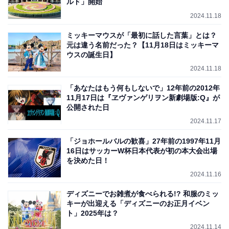
ルド」開始
2024.11.18
ミッキーマウスが「最初に話した言葉」とは？
元は違う名前だった？【11月18日はミッキーマ
ウスの誕生日】
2024.11.18
「あなたはもう何もしないで」12年前の2012年
11月17日は『ヱヴァンゲリヲン新劇場版:Q』が
公開された日
2024.11.17
「ジョホールバルの歓喜」27年前の1997年11月
16日はサッカーW杯日本代表が初の本大会出場
を決めた日！
2024.11.16
ディズニーでお雑煮が食べられる!? 和服のミッ
キーが出迎える「ディズニーのお正月イベン
ト」2025年は？
2024.11.14