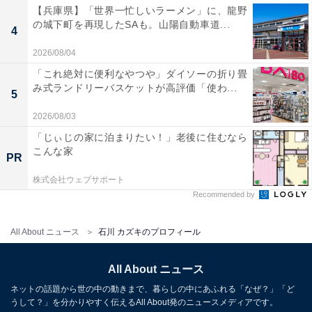
【兵庫県】「世界一忙しいラーメン」に、龍野
の城下町を再現したSAも。山陽自動車道...
4
2026/08/04
「これ絶対に便利なやつや」ダイソーの折り畳
み式ランドリーバスケットが高評価「使わ...
5
2026/08/03
「じぃじの家に泊まりたい！」老後に住むなら
こんな家
PR
株式会社ウェブサポート
Recommended by
All About ニュース
石川 カズキのプロフィール
All About ニュース
ネットの話題から世の中の動きまで、暮らしの中にあふれる「なぜ？」「ど
うして？」を分かりやすく伝えるAll About発のニュースメディアです。