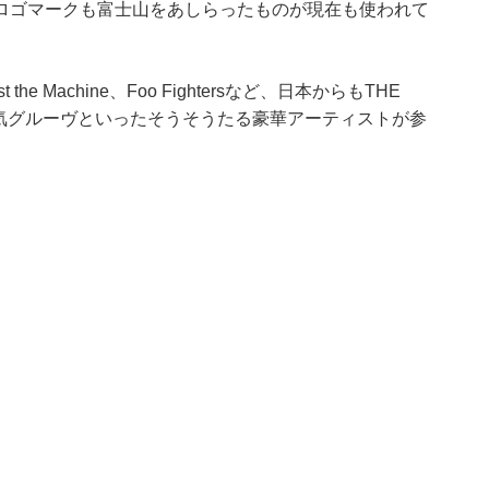
ロゴマークも富士山をあしらったものが現在も使われて
nst the Machine、Foo Fightersなど、日本からもTHE
WS↓、電気グルーヴといったそうそうたる豪華アーティストが参
。