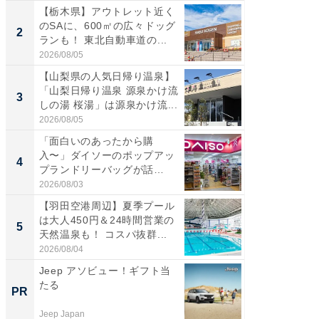
【栃木県】アウトレット近く
【三重
のSAに、600㎡の広々ドッグ
「鈴鹿天
2
2
ランも！ 東北自動車道の...
は100
2026/08/05
2026/08/0
【山梨県の人気日帰り温泉】
「ミニオ
「山梨日帰り温泉 源泉かけ流
ッグ！ 
3
3
しの湯 桜湯」は源泉かけ流...
ど、夏限
2026/08/05
2026/08/0
「面白いのあったから購
【埼玉
入〜」ダイソーのポップアッ
「行田天
4
4
プランドリーバッグが話
は和の
題。“さま...
が...
2026/08/03
2026/08/0
【羽田空港周辺】夏季プール
【石川
は大人450円＆24時間営業の
湯】「天
5
5
天然温泉も！ コスパ抜群...
賀ゆめ
お...
2026/08/04
2026/08/0
Jeep アソビュー！ギフト当
データ
たる
保守」
PR
PR
Jeep Japan
データラ