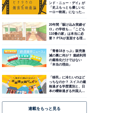
ンド・ニュー・デイ』が
「史上もっとも優しいヒ
ーロー映画」になった理
由。予習したい作品は？
20年間「駆け込み実績ゼ
ロ」の学校も…「こども
110番の家」は本当に必
要？ PTAが直面する理想
と現実
「青春18きっぷ」販売激
減の裏に何が？ 連続利用
の厳格化だけではない
「本当の理由」
「移民」に冷たいのはど
っちなのか？ スイスの厳
格過ぎる学歴選別と、日
本の曖昧過ぎる外国人政
策
連載をもっと見る