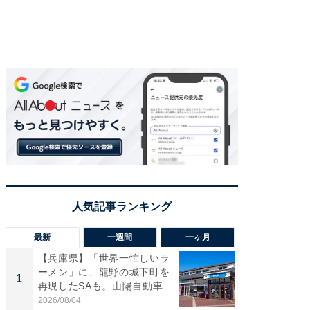
最新
一週間
一ヶ月
【兵庫県】「世界一忙しいラ
「気に
ーメン」に、龍野の城下町を
る〜」3
1
1
再現したSAも。山陽自動車
バー」
道...
好...
2026/08/04
2026/07/3