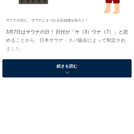
サウナの日に、サウナにまつわる豆知識を知ろう！
3月7日はサウナの日！ 日付が「サ（3）ウナ（7）」と読
めることから、日本サウナ・スパ協会によって制定され
ました。
今回は「ロウリュ」と「熱波」の違いなど、違いの分か
続きを読む
る人になれるサウナの豆知識を紹介します！
日本初のサウナは熱すぎて歩けなかった!?
日本に初めてサウナができたのは、1950年代。銀座にあ
る温浴施設「東京温泉」に作られたのが最初とされてい
ます。