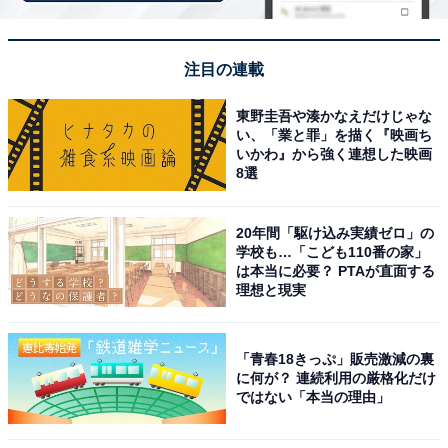
フィンランド式サウナには、ロウリュを行う際にタオル
で熱風を送ってくれる「熱波師」さんがいる場合もあり
ますが、実は「ロウリュ」と「熱波」は別物。フィンラ
注目の連載
ンド発祥でもありません。
東野圭吾や湊かなえだけじゃな
い、「業と罪」を描く『映画ち
ロウリュの際にタオルで熱風を送るのはドイツ発祥で
いかわ』から強く連想した映画
「アウフグース」と呼ばれるサービス。日本では当初ロ
8選
ウリュと混同されていましたが、その後呼び分けるよう
になり、最近では「熱波」とも呼ばれています。
20年間「駆け込み実績ゼロ」の
学校も…「こども110番の家」
は本当に必要？ PTAが直面する
近年ではタオルをジャグリングのように回すなどエンタ
理想と現実
ーテインメント性のあるパフォーマンスを行う熱波師さ
んも増え、2023年には世界大会で日本人初の王者も誕生
「青春18きっぷ」販売激減の裏
しています。
に何が？ 連続利用の厳格化だけ
ではない「本当の理由」
さまざまな楽しみ方があるサウナ。この機会にお気に入