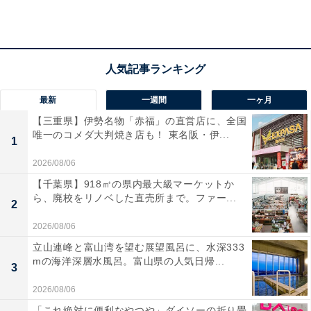
らの日本式はこちらに該当します。比較的短時間で温ま
る反面、乾燥しやすく、息苦しく感じる場合もありま
す。
一方のウェットサウナは、温度が低めで湿度が高いタイ
プ。比較的ゆっくり温まって、肌もしっとり。「スチー
最新
一週間
一ヶ月
ムサウナ」や「ミストサウナ」もこちらに分類されま
【三重県】伊勢名物「赤福」の直営店に、全国
唯一のコメダ大判焼き店も！ 東名阪・伊...
す。
1
2026/08/06
フィンランドのサウナは、分類としてはドライサウナの
【千葉県】918㎡の県内最大級マーケットか
一種。昔ながらの日本のサウナとの違いは、日本式が
ら、廃校をリノベした直売所まで。ファー...
2
100℃前後と高温なのに対して、フィンランド式は80℃
2026/08/06
前後とやや低め。そして熱した石にアロマ水をかけて水
立山連峰と富山湾を望む展望風呂に、水深333
蒸気を発生させる「ロウリュ」を行うのも特徴です。
mの海洋深層水風呂。富山県の人気日帰...
3
2026/08/06
湿度を高めることで乾燥を和らげ、アロマによるリラッ
「これ絶対に便利なやつや」ダイソーの折り畳