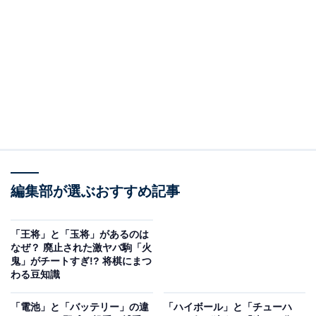
初代社長の許斐氏利さんが、同年のメルボルン五輪にク
レー射撃選手として出場した際、選手村で見たサウナに
触発されたことがきっかけです。
その際に作られたサウナは、壁や床に配管を張り巡らせ
て、蒸気を通して部屋を温める独自の形式。フィンラン
ドとは違う日本式ドライサウナの系譜がここから始まり
ました。
編集部が選ぶおすすめ記事
ただし、当時は床が熱くなり過ぎて、跳んで歩かないと
入れなかったそうです……！
「王将」と「玉将」があるのは
なぜ？ 廃止された激ヤバ駒「火
鬼」がチートすぎ!? 将棋にまつ
わる豆知識
「電池」と「バッテリー」の違
「ハイボール」と「チューハ