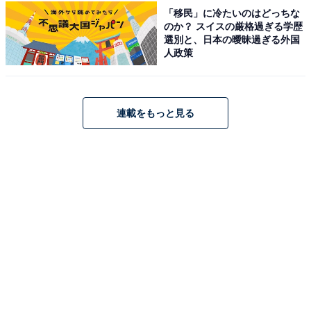
りの施設を探してみてはいかがでしょうか。
「移民」に冷たいのはどっちな
のか？ スイスの厳格過ぎる学歴
選別と、日本の曖昧過ぎる外国
人政策
この記事の筆者：
石川 カズキ
1984年沖縄県生まれ。筑波大学人間学類卒業後、会社員
を経て芸人・作家・コピーライターに。エレキコミッ
連載をもっと見る
ク・ラーメンズを輩出した芸能事務所トゥインクル・コ
ーポレーション所属。第60回宣伝会議賞コピーゴールド
受賞、LOFT公式YouTubeチャンネル『コントするイシ
カワくん』シリーズのコント台本・出演、KNBラジオ
CMコンテスト2020・2023協賛社賞受賞など。お仕事あ
ればお気軽にご連絡ください。AIから仕事を奪うのが目
標です。
こちらもおすすめ
「くさい」の反対語は？「いいにおい」ではあ