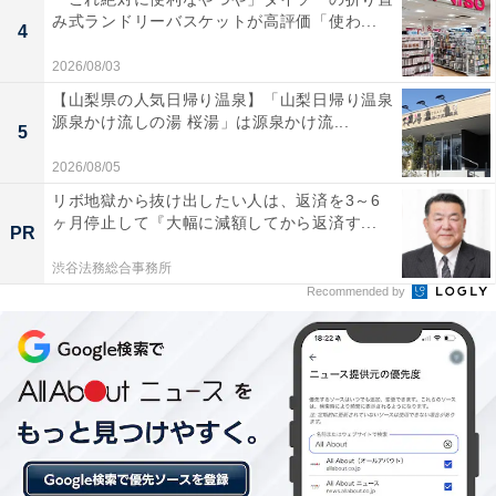
クス効果も期待できるので、昔ながらの日本式が苦手と
み式ランドリーバスケットが高評価「使わ...
4
いう方にもおすすめです。
2026/08/03
【山梨県の人気日帰り温泉】「山梨日帰り温泉
源泉かけ流しの湯 桜湯」は源泉かけ流...
5
2026/08/05
リボ地獄から抜け出したい人は、返済を3～6
ヶ月停止して『大幅に減額してから返済す...
PR
渋谷法務総合事務所
Recommended by
「ロウリュ」と「熱波」の違い