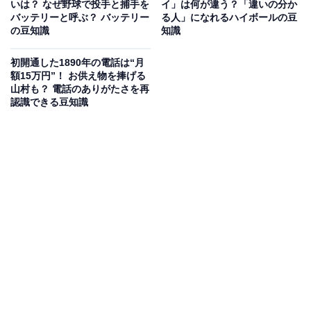
いは？ なぜ野球で投手と捕手を
イ」は何が違う？「違いの分か
バッテリーと呼ぶ？ バッテリー
る人」になれるハイボールの豆
の豆知識
知識
初開通した1890年の電話は“月
額15万円”！ お供え物を捧げる
山村も？ 電話のありがたさを再
認識できる豆知識
「日本のサウナ」と「フィンランドのサウナ」の
違い
さまざまな方式があるサウナですが、大きく「ドライサ
ウナ」と「ウェットサウナ」の2種類に分けることがで
きます。
ドライサウナは、温度が高く湿度が低いタイプ。昔なが