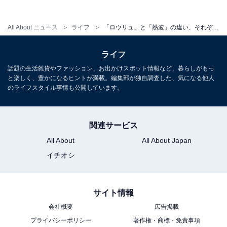
りません。「匂い」と「臭い」の違いは答えら
れる？
All About ニュース
ライフ
「ロウリュ」と「熱波」の違い、それぞれ発祥の国は？ 日本初のサウナは熱すぎて歩けなかったらしい！
ライフ
話題の生活雑貨やファッション、お出かけスポット情報など、暮らしがもっ
と楽しく、豊かになるヒントが満載。編集部が独自調査した、気になる他人
のライフスタイル事情も公開しています。
関連サービス
All About
All About Japan
イチオシ
サイト情報
会社概要
広告掲載
プライバシーポリシー
著作権・商標・免責事項