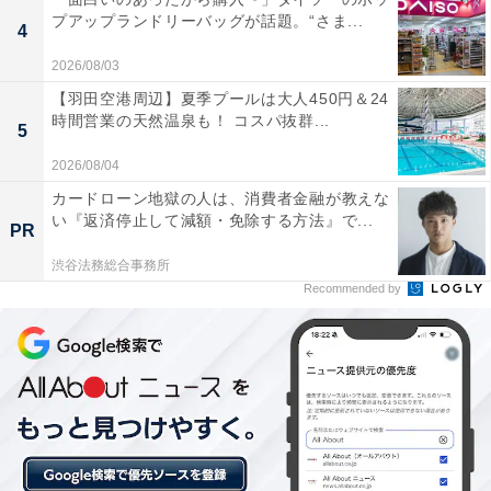
プアップランドリーバッグが話題。“さま...
4
2026/08/03
【羽田空港周辺】夏季プールは大人450円＆24
時間営業の天然温泉も！ コスパ抜群...
5
2026/08/04
カードローン地獄の人は、消費者金融が教えな
京都人の“お茶漬けでも”は「早く帰れ」ではない
い『返済停止して減額・免除する方法』で...
PR
渋谷法務総合事務所
平安時代から京都は全国各地の人が集まる大都会で、話
Recommended by
し相手の素性や身分が分からない街だったため、京都人
は相手に失礼がないように婉曲表現を多用するようにな
りました。
そんな京都人を象徴する話として、来客に言う「お茶漬
けでも（どうですか？）」は本当にお茶漬けを勧めてい
るわけではない、というのは有名ですよね。