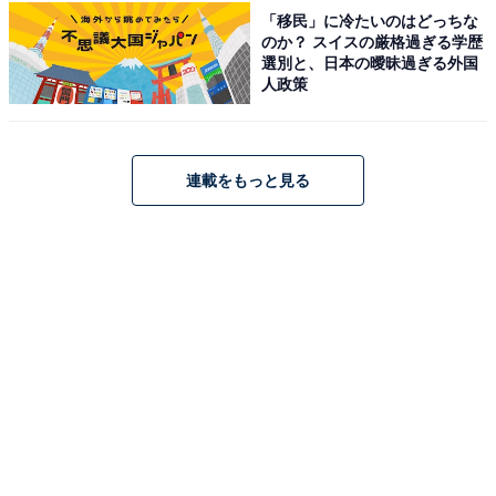
「移民」に冷たいのはどっちな
のか？ スイスの厳格過ぎる学歴
選別と、日本の曖昧過ぎる外国
人政策
この記事の筆者：
石川 カズキ
1984年沖縄県生まれ。筑波大学人間学類卒業後、会社員
を経て芸人・作家・コピーライターに。エレキコミッ
連載をもっと見る
ク・ラーメンズを輩出した芸能事務所トゥインクル・コ
ーポレーション所属。第60回宣伝会議賞コピーゴールド
受賞、LOFT公式YouTubeチャンネル『コントするイシ
カワくん』シリーズのコント台本・出演、KNBラジオ
CMコンテスト2020・2023協賛社賞受賞など。お仕事あ
ればお気軽にご連絡ください。AIから仕事を奪うのが目
標です。
こちらもおすすめ
「くさい」の反対語は？「いいにおい」ではあ