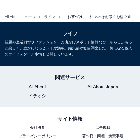
りません。「匂い」と「臭い」の違いは答えら
れる？
All About ニュース
ライフ
「お茶づけ」に注ぐのはお茶？お湯？京都の“お茶漬けでも”は「早く帰れ」ではない？【お茶漬けの日】
ライフ
話題の生活雑貨やファッション、お出かけスポット情報など、暮らしがもっ
と楽しく、豊かになるヒントが満載。編集部が独自調査した、気になる他人
のライフスタイル事情も公開しています。
関連サービス
All About
All About Japan
イチオシ
サイト情報
会社概要
広告掲載
プライバシーポリシー
著作権・商標・免責事項