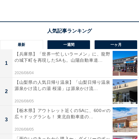
づけ海苔」でお茶漬けを作ろうとしたら、当然入れるの
はお茶……ではないんです！
実は「お茶づけ海苔」には抹茶がそもそも入っているの
で、さらにお茶を入れると濃くなってしまいます。
最新
一週間
一ヶ月
【兵庫県】「世界一忙しいラーメン」に、龍野
もちろん作る人の好みですが、永谷園の公式サイトでは
の城下町を再現したSAも。山陽自動車道...
1
「熱いお湯をお使いいただくと抹茶本来の風味がほどよ
2026/08/04
く引き立ちます。ぜひお湯をかけてご賞味ください」と
【山梨県の人気日帰り温泉】「山梨日帰り温泉
紹介されています。
源泉かけ流しの湯 桜湯」は源泉かけ流...
2
2026/08/05
【栃木県】アウトレット近くのSAに、600㎡の
広々ドッグランも！ 東北自動車道の...
3
2026/08/05
「面白いのあったから購入〜」ダイソーのポッ