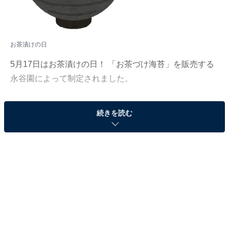
お茶漬けの日
5月17日はお茶漬けの日！ 「お茶づけ海苔」を販売する
永谷園によって制定されました。
今回は「お茶づけ海苔」に入れるのはお茶かお湯か、京
続きを読む
都人の「お茶漬けでも」の真意など、違いの分かる人に
なれるお茶漬けの豆知識をご紹介します！
煎茶の創始者の子孫が「お茶づけ海苔」を考案し
た
お茶漬けのルーツは、平安時代の文献にも登場する「水
飯」や「湯漬け」など、水やお湯をご飯にかけたもの。