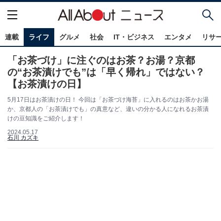
連載
ライフ
グルメ
社会
IT・ビジネス
エンタメ
リサ
「お茶づけ」に注ぐのはお茶？お湯？京都
の“お茶漬けでも”は「早く帰れ」ではない？
【お茶漬けの日】
5月17日はお茶漬けの日！ 今回は「お茶づけ海苔」に入れるのはお茶かお湯
か、京都人の「お茶漬けでも」の真意など、違いの分かる人になれるお茶漬
けの豆知識をご紹介します！
2024.05.17
石川 カズキ