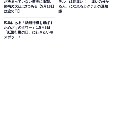
だ決まっていない事実に衝撃。
テル」は勘違い！ 「違いの分か
なんで制定されました。
候補の大仏は3つある【5月16日
る人」になれるカクテルの豆知
は旅の日】
識
広島にある「紙飛行機を飛ばす
ためだけのタワー」は5月8日
「紙飛行機の日」に行きたい珍
スポット！
「お茶づけ海苔」に入れるべきはお茶？お湯？
そんな煎茶の創始者の子孫が生み出した永谷園の「お茶