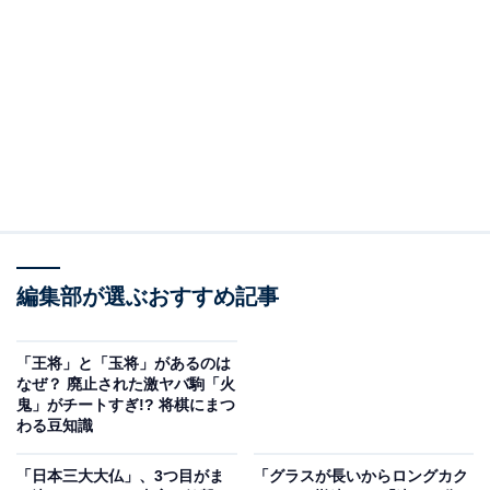
室町時代の後期以降、お茶をかける習慣も庶民に広がっ
ていきましたが、当時のお茶は茶葉を湯で煮出す「煎じ
茶」で、色が赤黒く味も香りも薄いものでした。
江戸時代中期、製茶業を営んでいた永谷宗七郎（後の永
谷宗円）が、15年もの歳月をかけて現在のような緑色で
味のよい「青製煎茶製法」を発明して全国に広まりまし
た。
編集部が選ぶおすすめ記事
1952年、10代目の子孫である永谷嘉男さんが「小料理屋
の〆で食べるお茶づけが家でも簡単に食べられたらいい
「王将」と「玉将」があるのは
なぜ？ 廃止された激ヤバ駒「火
のに」と考えて開発・販売したのが、永谷園の「お茶づ
鬼」がチートすぎ!? 将棋にまつ
け海苔」です。
わる豆知識
「日本三大大仏」、3つ目がま
「グラスが長いからロングカク
5月17日がお茶漬けの日なのは、永谷宗七郎の命日にち