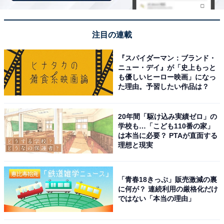
この話が広まったのは上方落語の『京の茶漬け』がきっ
注目の連載
かけ。京都人が帰り際に勧めてくる「お茶漬け」を一度
食べてみたいと考えた大阪人が四苦八苦する話です。
『スパイダーマン：ブランド・
ニュー・デイ』が「史上もっと
も優しいヒーロー映画」になっ
実はこの「お茶漬けでも」は、長居する相手に対する
た理由。予習したい作品は？
「早く帰れ」というサインではありません。
20年間「駆け込み実績ゼロ」の
これは帰ろうとしている相手に対して言う、名残惜しさ
学校も…「こども110番の家」
は本当に必要？ PTAが直面する
を表現した一種の社交辞令。一度引き止めることで相手
理想と現実
を気持ちよく送り出すためのもので、迷惑だから帰って
くれという意味ではありません。
「青春18きっぷ」販売激減の裏
に何が？ 連続利用の厳格化だけ
とはいえ「本当にお茶漬けを勧めているわけではない」
ではない「本当の理由」
というのはその通りなので、真に受けて居座らないよう
に気をつけましょう。