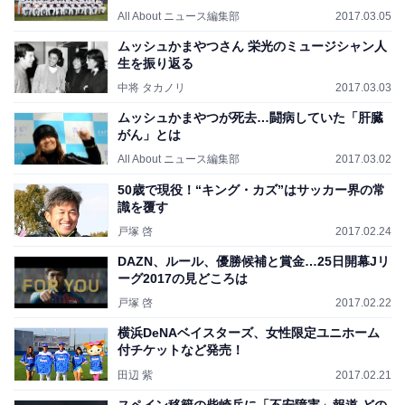
All About ニュース編集部
2017.03.05
ムッシュかまやつさん 栄光のミュージシャン人
生を振り返る
中将 タカノリ
2017.03.03
ムッシュかまやつが死去…闘病していた「肝臓
がん」とは
All About ニュース編集部
2017.03.02
50歳で現役！“キング・カズ”はサッカー界の常
識を覆す
戸塚 啓
2017.02.24
DAZN、ルール、優勝候補と賞金…25日開幕Jリ
ーグ2017の見どころは
戸塚 啓
2017.02.22
横浜DeNAベイスターズ、女性限定ユニホーム
付チケットなど発売！
田辺 紫
2017.02.21
スペイン移籍の柴崎岳に「不安障害」報道 どの