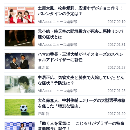
土屋太鳳、松井愛莉、広瀬すずがチョコ作り！
バレンタインの予定は？
All About ニュース編集部
2017.02.10
元小結・時天空の間垣親方が死去…悪性リンパ
腫の症状とは
All About ニュース編集部
2017.01.31
ハマの番長・三浦大輔がベイスターズのスペシ
ャルアドバイザーに就任
田辺 紫
2017.01.27
中居正広、気管支炎と肺炎で入院していた どん
な症状？予防法は？
All About ニュース編集部
2017.01.25
大久保嘉人、中村俊輔…Jリーグの大型選手移籍
を促した「特別な理由」
戸塚 啓
2017.01.20
「働く人を元気に」 こじるりがブラザーの特命
営業部長に就任！