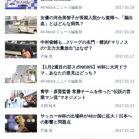
All About ニュース編集部
2017.01.19
女優の河合美智子が長期入院から復帰へ 「脳出
血」とはどんな病気？
All About ニュース編集部
2017.01.18
中村俊輔も…Jリーグの名門・横浜Fマリノス
の“主力大量放出”はなぜ？
戸塚 啓
2017.01.17
【1月2週目の芸スポNEWS】W杯に大河ドラ
マ…あなたの意見はどっち？
All About ニュース編集部
2017.01.13
青学・原晋監督 常勝チームを作った“伝説の営
業マン流”マネジメント
大関 暁夫
2017.01.13
サッカーW杯の出場枠が48か国に拡大！日本へ
の影響と問題点
戸塚 啓
2017.01.12