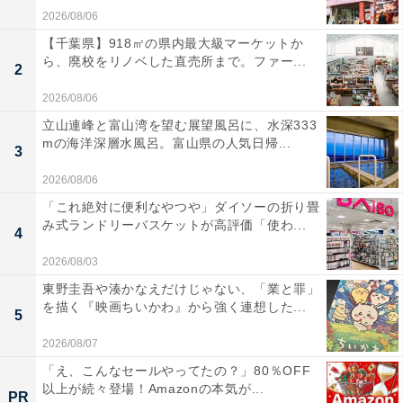
2026/08/06
【千葉県】918㎡の県内最大級マーケットか
ら、廃校をリノベした直売所まで。ファー...
2
2026/08/06
立山連峰と富山湾を望む展望風呂に、水深333
mの海洋深層水風呂。富山県の人気日帰...
3
2026/08/06
「これ絶対に便利なやつや」ダイソーの折り畳
み式ランドリーバスケットが高評価「使わ...
4
2026/08/03
東野圭吾や湊かなえだけじゃない、「業と罪」
を描く『映画ちいかわ』から強く連想した...
5
2026/08/07
「え、こんなセールやってたの？」80％OFF
以上が続々登場！Amazonの本気が...
PR