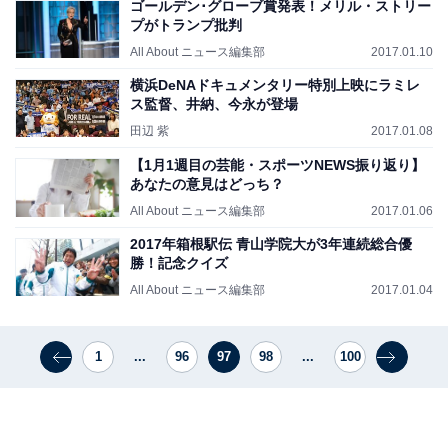
ゴールデン･グローブ賞発表！メリル・ストリー
プがトランプ批判
All About ニュース編集部
2017.01.10
横浜DeNAドキュメンタリー特別上映にラミレ
ス監督、井納、今永が登場
田辺 紫
2017.01.08
【1月1週目の芸能・スポーツNEWS振り返り】
あなたの意見はどっち？
All About ニュース編集部
2017.01.06
2017年箱根駅伝 青山学院大が3年連続総合優
勝！記念クイズ
All About ニュース編集部
2017.01.04
1
...
96
97
98
...
100