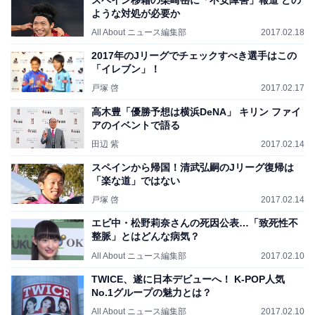
ような対処が必要か
All About ニュース編集部
2017.02.18
2017年のJリーグでチェックすべき選手はこの
「イレブン」！
戸塚 啓
2017.02.17
高木豊「優勝予想は横浜DeNA」 キリン ファイ
アのイベントで語る
田辺 紫
2017.02.14
スペインから帰国！清武弘嗣のJリーグ復帰は
「楽な道」ではない
戸塚 啓
2017.02.14
エビ中・松野莉奈さんの死因公表…「致死性不
整脈」とはどんな病気？
All About ニュース編集部
2017.02.10
TWICE、遂に日本デビューへ！ K-POP人気
No.1グループの魅力とは？
All About ニュース編集部
2017.02.10