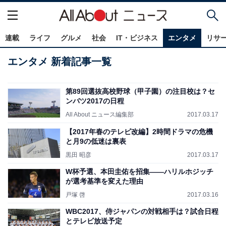
連載
ライフ
グルメ
社会
IT・ビジネス
エンタメ
リサ
エンタメ 新着記事一覧
第89回選抜高校野球（甲子園）の注目校は？セ
ンバツ2017の日程
All About ニュース編集部
2017.03.17
【2017年春のテレビ改編】2時間ドラマの危機
と月9の低迷は裏表
黒田 昭彦
2017.03.17
W杯予選、本田圭佑を招集――ハリルホジッチ
が選考基準を変えた理由
戸塚 啓
2017.03.16
WBC2017、侍ジャパンの対戦相手は？試合日程
とテレビ放送予定