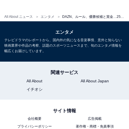
ア、カタールの9か国の選手は、17年から日本人選手と
同じ扱いになった。
All About ニュース
エンタメ
DAZN、ルール、優勝候補と賞金…25日開幕Jリーグ2017の見どころは
エンタメ
Jリーグのゲームでは、外国籍選手が最大3人同時にプレ
テレビドラマのレポートから、国内外の気になる音楽事情、意外と知らない
ーできる。これに加えて、アジア枠でもうひとりが出場
映画業界や作品の考察、話題のスポーツニュースまで、旬のエンタメ情報を
可能だ。さらに提携9か国の選手がいると、最大で5人の
幅広くお届けしています。
外国籍選手がピッチに立てることになった。J1では北海
道コンサドーレ札幌に、6月からタイ人選手が加入予定
関連サービス
だ。
All About
All About Japan
イチオシ
優勝候補は浦和と鹿島！ 対抗馬はFC東京
サイト情報
最後にJ1リーグの優勝争いに触れよう。
会社概要
広告掲載
プライバシーポリシー
著作権・商標・免責事項