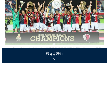
2016 Jリーグチャンピオンシップの表彰式で歓喜する鹿島アントラーズの
選手（写真：YUTAKA/アフロスポーツ）
続きを読む
15年、16年はシーズンを2つのステージに分け、それぞ
れの優勝チームが年間王者を争った。ところが、昨年の
リーグで2ステージ合計で最多勝点を記録した浦和レッ
ズが、勝点で3位の鹿島アントラーズに敗れるという歪
みが生じてしまった。当初から異論の多かった2ステー
ジ制は、新たな原資の獲得などによって1シーズン制へ
移行することになる。