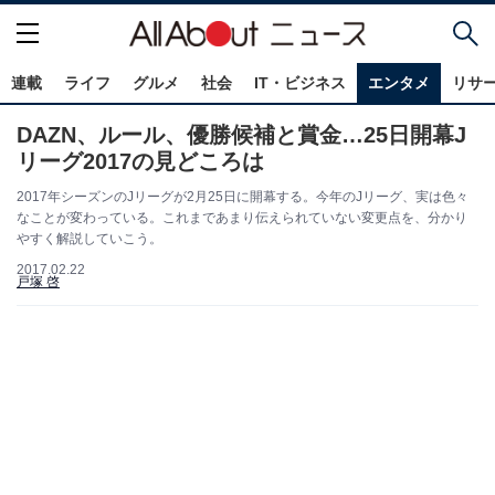
連載
ライフ
グルメ
社会
IT・ビジネス
エンタメ
リサ
DAZN、ルール、優勝候補と賞金…25日開幕J
リーグ2017の見どころは
2017年シーズンのJリーグが2月25日に開幕する。今年のJリーグ、実は色々
なことが変わっている。これまであまり伝えられていない変更点を、分かり
やすく解説していこう。
2017.02.22
戸塚 啓