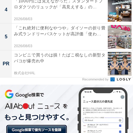
「1000円には見えなかった」スタンダードプ
ロダクツのリュックが「高見えする」の...
4
地上波ではNHK総合とNHKローカル、クラブがホームタ
2026/08/03
ウンを置く各地方局、衛星放送ではNHKBSで放映され
「これ絶対に便利なやつや」ダイソーの折り畳
るが、視聴環境の軸足は『ダ・ゾーン』となる。これに
み式ランドリーバスケットが高評価「使わ...
5
より、Jリーグは10年間で約2100億円の放映権収入を得
2026/08/03
る。果たして、その使い道とは…？
コンビニで買うのは損！たばこ税なしの新型タ
バコが爆売れ中
PR
株式会社HAL
Recommended by