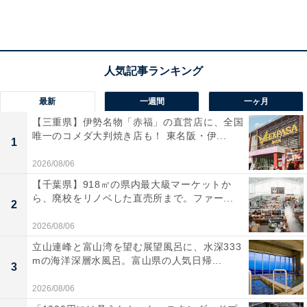
最新
一週間
一ヶ月
【三重県】伊勢名物「赤福」の直営店に、全国
唯一のコメダ大判焼き店も！ 東名阪・伊...
1
2026/08/06
DAZNもJリーグ開幕に向けて広告を展開している（写真：DAZNリリースよ
【千葉県】918㎡の県内最大級マーケットか
り）
ら、廃校をリノベした直売所まで。ファー...
2
Jリーグは2017年から26年までの10年間に渡り、J1、
2026/08/06
J2、J3リーグをライブストリーミングサービス
立山連峰と富山湾を望む展望風呂に、水深333
『DAZN（ダ・ゾーン）』でライブ配信される。これに
mの海洋深層水風呂。富山県の人気日帰...
3
より、『スカパー！』での中継はJ1クラブが出場するリ
ーグカップのみとなった。
2026/08/06