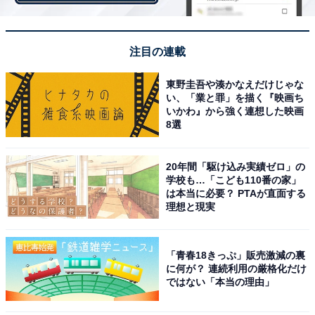
注目の連載
クラブへの配分金、賞金などがアップ！
東野圭吾や湊かなえだけじゃな
い、「業と罪」を描く『映画ち
いかわ』から強く連想した映画
『ダ・ゾーン』の放映権を原資として、Jリーグはクラブ
8選
への分配金や賞金を増額する。年に一度の均等分配金
は、J1のクラブなら1億8千万から3億5千万円に。J2のク
20年間「駆け込み実績ゼロ」の
ラブは1億円から1億5千万円、J3のクラブは1500万円か
学校も…「こども110番の家」
ら3千万円となった。
は本当に必要？ PTAが直面する
理想と現実
このほかに、理念強化配分金が新設された。いわゆる傾
「青春18きっぷ」販売激減の裏
斜分配金と言われるもので、17年から19年までの3年
に何が？ 連続利用の厳格化だけ
は、Jリーグ1位～4位までのクラブに優勝の翌年から3年
ではない「本当の理由」
に分けて支給される。