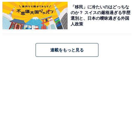
「移民」に冷たいのはどっちな
のか？ スイスの厳格過ぎる学歴
優勝したクラブが手にするのは、3年合計でなんと15.5億
選別と、日本の曖昧過ぎる外国
人政策
円！2位は7億円、3位は3.5億円、4位は1.8億円だ。
優勝から4位への配分金を手厚くするのは、トップレベ
連載をもっと見る
ルのクラブの強化を充実させるためだ。アジアのクラブ
王者を決めるAFCチャンピオンズリーグ（以下ACL）
で、韓国や中国のクラブに苦しめられている現状を打破
したい、とのJリーグの思惑が透けて見える施策だ。
アジアの選手なら日本人と同じ扱いに？
Jリーグが提携するタイ、ベトナム、ミャンマー、カンボ
ジア、シンガポール、インドネシア、イラン、マレーシ