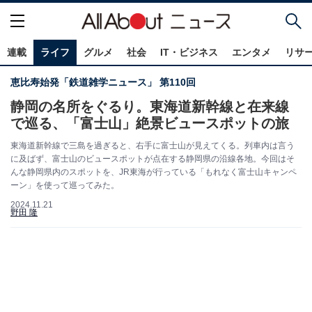
連載
ライフ
グルメ
社会
IT・ビジネス
エンタメ
リサ
恵比寿始発「鉄道雑学ニュース」 第110回
静岡の名所をぐるり。東海道新幹線と在来線
で巡る、「富士山」絶景ビュースポットの旅
東海道新幹線で三島を過ぎると、右手に富士山が見えてくる。列車内は言う
に及ばず、富士山のビュースポットが点在する静岡県の沿線各地。今回はそ
んな静岡県内のスポットを、JR東海が行っている「もれなく富士山キャンペ
ーン」を使って巡ってみた。
2024.11.21
野田 隆