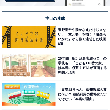
注目の連載
東野圭吾や湊かなえだけじゃな
い、「業と罪」を描く『映画ち
いかわ』から強く連想した映画
8選
20年間「駆け込み実績ゼロ」の
学校も…「こども110番の家」
は本当に必要？ PTAが直面する
前の記事
次の記事
理想と現実
第109回
第111回
東京メトロは上場でどう変わ
【要注意】羽田に行くはずが品
「青春18きっぷ」販売激減の裏
る？ 新線建設、都営地下鉄との
川へ!? 武蔵小杉と京急蒲田…首
に何が？ 連続利用の厳格化だけ
一元化…鉄道専門家の見立て
都圏2大“迷宮駅”の絶望トラッ
ではない「本当の理由」
プ