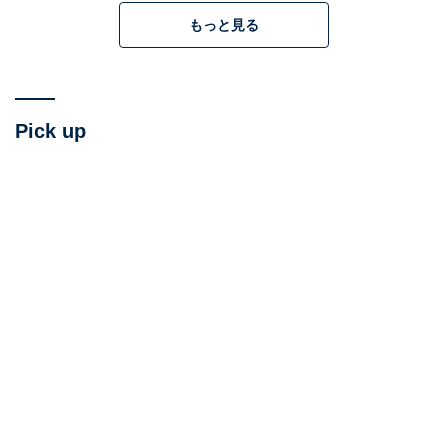
ンペーンPR事務局）
もっと見る
予約して宿泊してもいいけれど、「もれなく富士山キャ
ンペーン」の「ガーデンラウンジでのケーキセット」プ
ラン（1人1200円）で訪れると手軽に、絶景を目の当た
Pick up
りにしながら優雅なひとときを楽しめる。