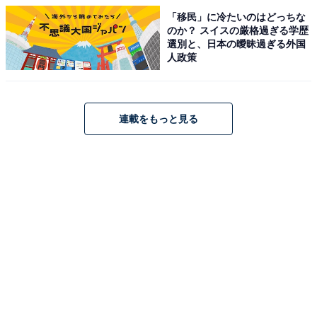
「移民」に冷たいのはどっちな
1
2
3
4
5
のか？ スイスの厳格過ぎる学歴
選別と、日本の曖昧過ぎる外国
人政策
連載をもっと見る