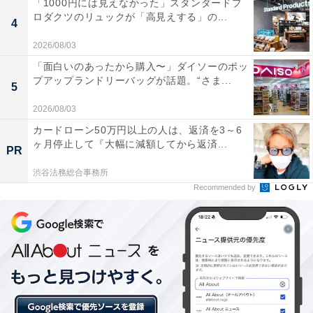
「1000円には見えなかった」スタンダードプ
ロダクツのリュックが「高見えする」の...
くつろいだ後は、路線バスに乗って日本平ロープウェイ
4
（バス停）へ（乗車時間5分）。ここから静岡鉄道の運
2026/08/03
営する日本平ロープウェイに乗る。
「面白いのあったから購入〜」ダイソーのポッ
プアップランドリーバッグが話題。“さま...
5
ロープウェイは、山麓から山頂まで往復するのが一般的
2026/08/03
なパターンだが、このロープウェイは、まず山頂から下
カードローン50万円以上の人は、返済を3～6
っていくのが「正統的なルート」だ。かなり深い谷を見
ヶ月停止して『大幅に減額してから返済...
PR
下ろしながら降りていくので足がすくむ。遠くを眺める
渋谷法務総合事務所
と駿河湾の水面が輝いているので、そちらを見ている方
Recommended by
が安心だ。
久能山東照宮の禁足地に足を踏み
次ページ
入れる