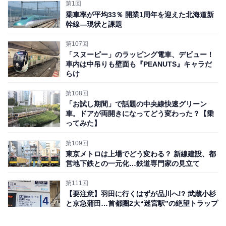
ら中を真っすぐに進めば、正面のガラス張りの向こうに
第1回
雄大な富士山、静岡の街並み、駿河湾、そして三保の松
乗車率が平均33％ 開業1周年を迎えた北海道新
幹線―現状と課題
原という絶景が広がっている。「風景美術館」と呼ばれ
るゆえんだ。
第107回
「スヌーピー」のラッピング電車、デビュー！
車内は中吊りも壁面も『PEANUTS』キャラだ
らけ
第108回
「お試し期間」で話題の中央線快速グリーン
車。ドアが両開きになってどう変わった？【乗
ってみた】
第109回
東京メトロは上場でどう変わる？ 新線建設、都
営地下鉄との一元化…鉄道専門家の見立て
第111回
【要注意】羽田に行くはずが品川へ!? 武蔵小杉
と京急蒲田…首都圏2大“迷宮駅”の絶望トラップ
絶景を愛でながらケーキセットをいただく（写真提供＝もれなく富士山キャ