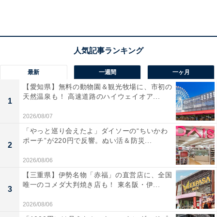
日本平ロープウェイに乗って久能山東照宮へ
最新
一週間
一ヶ月
【愛知県】無料の動物園＆観光牧場に、市初の
天然温泉も！ 高速道路のハイウェイオア...
1
2026/08/07
「やっと巡り会えたよ」ダイソーの“ちいかわ
ポーチ”が220円で反響。ぬい活＆防災...
2
2026/08/06
【三重県】伊勢名物「赤福」の直営店に、全国
唯一のコメダ大判焼き店も！ 東名阪・伊...
3
2026/08/06
日本平ロープウェイ