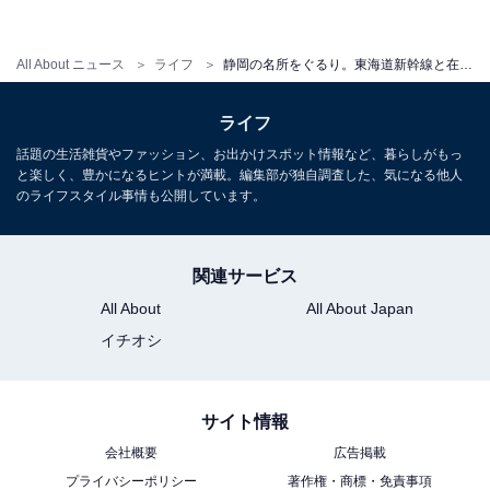
All About ニュース
ライフ
静岡の名所をぐるり。東海道新幹線と在来線で巡る、「富士山」絶景ビュースポットの旅
ライフ
話題の生活雑貨やファッション、お出かけスポット情報など、暮らしがもっ
と楽しく、豊かになるヒントが満載。編集部が独自調査した、気になる他人
のライフスタイル事情も公開しています。
関連サービス
All About
All About Japan
イチオシ
サイト情報
会社概要
広告掲載
プライバシーポリシー
著作権・商標・免責事項