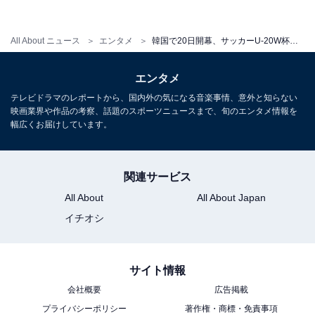
All About ニュース
エンタメ
韓国で20日開幕、サッカーU-20W杯のメンバー発表！注目の選手は？
■第1戦 vs南アフリカ
日時：5月21日(日) 日本時間17:00キックオフ
エンタメ
会場：Suwon World Cup Stadium（水原）
テレビドラマのレポートから、国内外の気になる音楽事情、意外と知らない
映画業界や作品の考察、話題のスポーツニュースまで、旬のエンタメ情報を
TV放送：フジテレビNEXT／BSフジ
幅広くお届けしています。
■第2戦 vsウルグアイ
日時：5月24日(水) 日本時間20:00キックオフ
関連サービス
会場：Suwon World Cup Stadium（水原）
All About
All About Japan
TV放送：フジテレビONE／BSフジ
イチオシ
■第3戦 vsイタリア
日時：5月27日(土) 日本時間20:00キックオフ
サイト情報
会場：Cheonan World Cup Stadium（天安）
会社概要
広告掲載
TV放送：フジテレビTWO／BSフジ
プライバシーポリシー
著作権・商標・免責事項