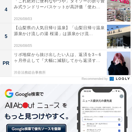
「これ絶対に便利なやつや」ダイソーの折り畳
み式ランドリーバスケットが高評価「使わ...
4
2026/08/03
【山梨県の人気日帰り温泉】「山梨日帰り温泉
源泉かけ流しの湯 桜湯」は源泉かけ流...
5
2026/08/05
リボ地獄から抜け出したい人は、返済を3～6
ヶ月停止して『大幅に減額してから返済す...
周囲が驚くようなテクニックとアイディアで得点やアシストを記録している
PR
久保（写真：アフロスポーツ）
渋谷法務総合事務所
中でも、注目されているのは、飛び級での招集となった
Recommended by
久保建英（15歳）。久保は4月に、Jリーグ最年少得点記
録を更新するなど活躍しており、3日のルヴァン杯・札
幌戦ではJ1デビューもささやかれている（経歴や強みな
どの詳細は『
Jリーグ最年少得点記録更新！15歳の久保建英が日本サ
ッカーを変える