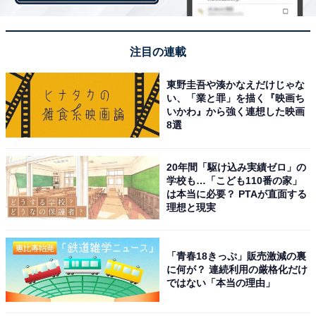
』）。
注目の連載
そのほか、ルヴァン杯で大会最年少ハットトリックを記
録した小川航基や堂安律、高卒ルーキーの岩崎悠人らに
東野圭吾や湊かなえだけじゃな
い、「業と罪」を描く『映画ち
も注目が集まる。
いかわ』から強く連想した映画
8選
内山篤監督は記者会見で、「グループステージを突破し
20年間「駆け込み実績ゼロ」の
て、決勝トーナメントに臨みたい。（チームを立ち上げ
学校も…「こども110番の家」
てから招集してきたメンバーを含む）みんなの思いを胸
は本当に必要？ PTAが直面する
理想と現実
に、一つでも多くの試合を戦いたい。ノックアウト形式
なので、頂点を目指して、チーム力をもって戦いたい」
と意気込みを述べた。
「青春18きっぷ」販売激減の裏
に何が？ 連続利用の厳格化だけ
ではない「本当の理由」