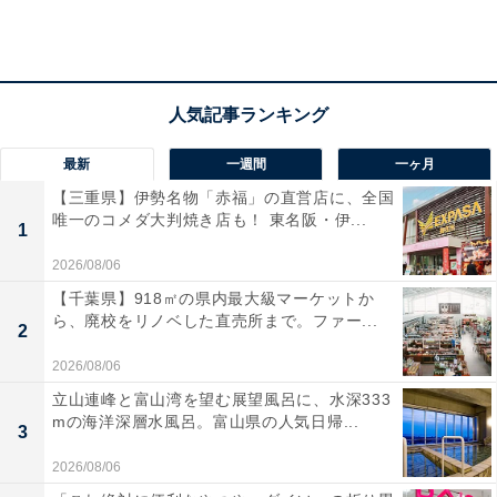
最新
一週間
一ヶ月
【三重県】伊勢名物「赤福」の直営店に、全国
唯一のコメダ大判焼き店も！ 東名阪・伊...
1
U-20W杯に出場する注目選手は？
2026/08/06
U-20のメンバーは、東京五輪開催時に23歳となる「東京
【千葉県】918㎡の県内最大級マーケットか
ら、廃校をリノベした直売所まで。ファー...
五輪世代」にもあたり、出場選手には注目が集まる。
2
2026/08/06
立山連峰と富山湾を望む展望風呂に、水深333
mの海洋深層水風呂。富山県の人気日帰...
3
2026/08/06