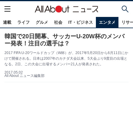
連載
ライフ
グルメ
社会
IT・ビジネス
エンタメ
リサ
韓国で20日開幕、サッカーU-20W杯のメンバ
ー発表！注目の選手は？
2017 FIFA U-20ワールドカップ（W杯）が、2017年5月20日から6月11日にか
けて開催される。日本は2007年のカナダ大会以来、5大会ぶり9度目の出場と
なる。2日、この大会に出場するメンバー21人が発表された。
2017.05.02
All About ニュース編集部