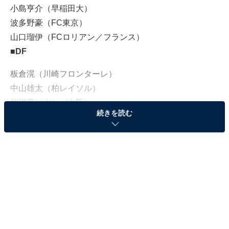
小島亨介（早稲田大）
波多野豪（FC東京）
山口瑠伊（FCロリアン／フランス）
■DF
板倉滉（川崎フロンターレ）
中山雄太（柏レイソル）
初瀬亮（ガンバ大阪）
続きを読む
藤谷壮（ヴィッセル神戸）
舩木翔（セレッソ大阪）
杉岡大暉（湘南ベルマーレ）
冨安健洋（アビスパ福岡）
■MF
坂井大将（大分トリニータ）
三好康児（川崎フロンターレ）
森島司（サンフレッチェ広島）