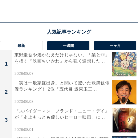
はどこまでも殿と一緒でござる」と力強く語りかけま
す。
しかしその後、数正は妻子、家臣とともに出奔し、秀吉
の家臣に。秀吉から名を与えられ、「石川出雲守吉輝」
最新
一週間
一ヶ月
と改めます。数正の屋敷には、「関白殿下これ天下人な
東野圭吾や湊かなえだけじゃない、「業と罪」
り」と書かれた置手紙が残されていたのでした。
を描く『映画ちいかわ』から強く連想した...
1
2026/08/07
「実は一般家庭出身」と聞いて驚いた歌舞伎俳
優ランキング！ 2位「五代目 坂東玉三...
2
2023/06/08
『スパイダーマン：ブランド・ニュー・デイ』
が「史上もっとも優しいヒーロー映画」に...
3
2026/08/01