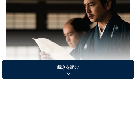
続きを読む
画像出典：NHK『どうする家康』
公式サイト
第33話のあらすじ
家康（松本潤）は小牧長久手で秀吉（ムロツヨシ）に勝
利。しかし秀吉は織田信雄（浜野謙太）を抱きこんで和