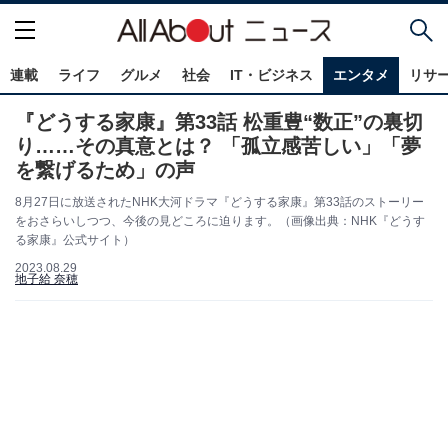
連載
ライフ
グルメ
社会
IT・ビジネス
エンタメ
リサ
『どうする家康』第33話 松重豊“数正”の裏切
り……その真意とは？ 「孤立感苦しい」「夢
を繋げるため」の声
8月27日に放送されたNHK大河ドラマ『どうする家康』第33話のストーリー
をおさらいしつつ、今後の見どころに迫ります。（画像出典：NHK『どうす
る家康』公式サイト）
2023.08.29
地子給 奈穂