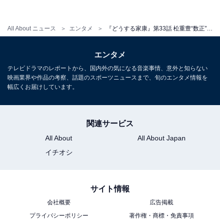
この記事の筆者：
地子給 奈穂
編集・ライター歴17年。マンガ、小説、雑誌等の編
集を経てフリーライターに転向後、グルメ、観光、
All About ニュース
エンタメ
『どうする家康』第33話 松重豊“数正”の裏切り……その真意とは？ 「孤立感苦しい」「夢を繋げるため」の声
ドラマレビューを中心に取材・執筆の傍ら、飲食企
エンタメ
業のWeb戦略コンサルティングも行う。
テレビドラマのレポートから、国内外の気になる音楽事情、意外と知らない
映画業界や作品の考察、話題のスポーツニュースまで、旬のエンタメ情報を
幅広くお届けしています。
関連サービス
All About
All About Japan
イチオシ
サイト情報
会社概要
広告掲載
プライバシーポリシー
著作権・商標・免責事項