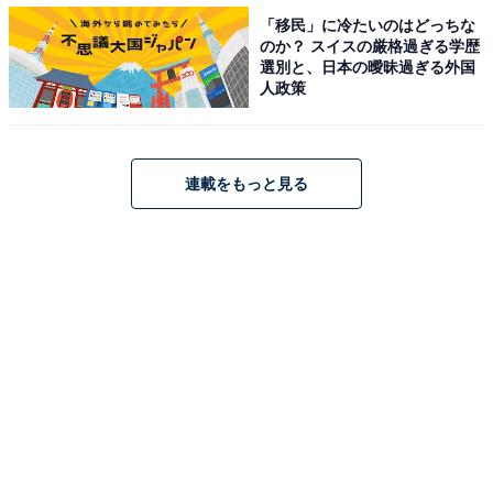
「移民」に冷たいのはどっちな
ではなく天下（日本）の元に1つとなる。これが数正
のか？ スイスの厳格過ぎる学歴
に“見えた”ものか」「数正の孤立感見ていてめっちゃ苦
選別と、日本の曖昧過ぎる外国
人政策
しかった。このまま進めば家康は瀬名と同じ運命になっ
てしまう。夢をつなげるために数正もまた去ったのだ
な」などのコメントが寄せられています。
連載をもっと見る
第34話は「豊臣の花嫁」。数正の出奔により徳川家中に
衝撃が走る中、未曽有の大地震が発生し戦どころではな
い状況に。何とか家康を上洛させたい秀吉は、妹の旭
（山田真歩）を家康に嫁がせ、さらに老いた母まで人質
に差し出し――。屈服か全面対決かの2択に迫られた家
康が選択する答えとは？ 秀吉vs家康の対決から目が離せ
ません。