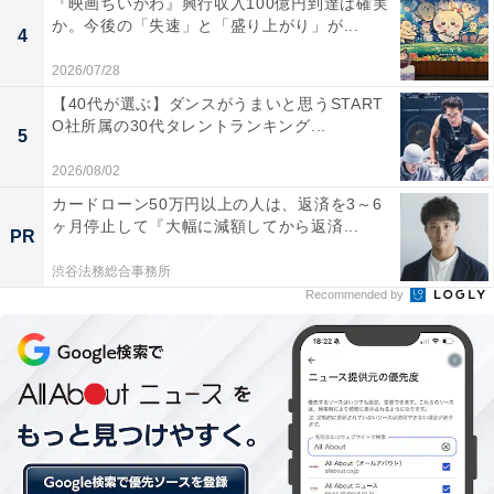
『映画ちいかわ』興行収入100億円到達は確実
か。今後の「失速」と「盛り上がり」が...
4
2026/07/28
【40代が選ぶ】ダンスがうまいと思うSTART
O社所属の30代タレントランキング...
画像出典：NHK『どうする家康』
公式サイト
5
2026/08/02
カードローン50万円以上の人は、返済を3～6
ヶ月停止して『大幅に減額してから返済...
PR
渋谷法務総合事務所
Recommended by