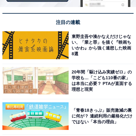
注目の連載
忠臣・石川数正の裏切り……その真意とは？
東野圭吾や湊かなえだけじゃな
家康を幼い頃から見守り、一国の主として育ててきた忠
い、「業と罪」を描く『映画ち
いかわ』から強く連想した映画
臣・数正の裏切り。「決してお忘れあるな。私はどこま
8選
でも殿と一緒でござる」という言葉を残しての出奔であ
り、その真意は家康や仲間たちを思っての決断であると
20年間「駆け込み実績ゼロ」の
信じてやまない展開に。
学校も…「こども110番の家」
は本当に必要？ PTAが直面する
理想と現実
Ｘ（旧Twitter）では、「石川数正の出奔理由は不明なの
で様々な説や物語がある。松重さんがとても素晴らしく
影ある演技で魅了してくれた」「数正と他の家臣の空気
「青春18きっぷ」販売激減の裏
に何が？ 連続利用の厳格化だけ
が違いすぎる！数正の他にもう1人家臣が付いていけ
ではない「本当の理由」
ば、天下はすでに三河・尾張の小競り合いレベルではな
いことを説けたのかも」「これからは家（領国）の単位