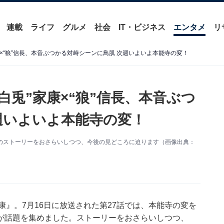
連載
ライフ
グルメ
社会
IT・ビジネス
エンタメ
リ
康×“狼”信長、本音ぶつかる対峙シーンに鳥肌 次週いよいよ本能寺の変！
白兎”家康×“狼”信長、本音ぶつ
週いよいよ本能寺の変！
7話のストーリーをおさらいしつつ、今後の見どころに迫ります（画像出典：
康』。7月16日に放送された第27話では、本能寺の変を
が話題を集めました。ストーリーをおさらいしつつ、