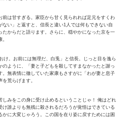
お前は甘すぎる。家臣から甘く見られれば足元をすくわ
がない」と返すと、信長と違い1人では何もできない自
ったからだと語ります。さらに、穏やかになった京を一
康。
ておけ。お前には無理だ、白兎」と信長。じっと目を逸ら
かのように、「妻と子どもを殺してすまなかったと謝っ
す。無表情に徹していた家康もさすがに「わが妻と息子
声を荒らげます。
苦しみをこの身に受け止めるということじゃ！ 俺はどれ
受け誰よりも無残に殺されるだろうが覚悟はできている
るかに大変じゃろう。この国を在り姿に戻すためには困