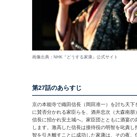
画像出典：NHK『どうする家康』
公式サイト
第27話のあらすじ
京の本能寺で織田信長（岡田准一）を討ち天下
に賛否分かれる家臣らを、酒井忠次（大森南朋
信長に招かれ安土城へ。家臣団とともに酒宴の
します。激高した信長は接待役の明智を叱責し
智を引き離すことに成功した家康は、その夜、