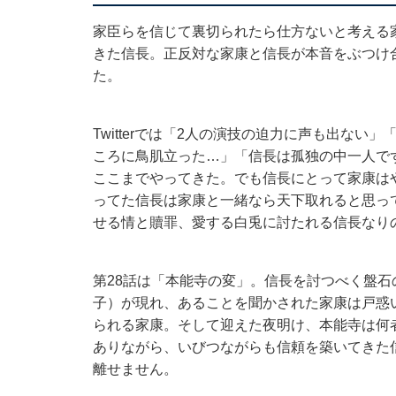
家臣らを信じて裏切られたら仕方ないと考える
きた信長。正反対な家康と信長が本音をぶつけ
た。
Twitterでは「2人の演技の迫力に声も出な
ころに鳥肌立った…」「信長は孤独の中一人で
ここまでやってきた。でも信長にとって家康は
ってた信長は家康と一緒なら天下取れると思っ
せる情と贖罪、愛する白兎に討たれる信長なり
第28話は「本能寺の変」。信長を討つべく盤
子）が現れ、あることを聞かされた家康は戸惑
られる家康。そして迎えた夜明け、本能寺は何
ありながら、いびつながらも信頼を築いてきた
離せません。