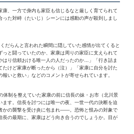
家康、一方で身内も家臣も信じるなと厳しく育てられて
合った対峙（たいじ）シーンには感動の声が殺到しまし
い」「くだらんと言われた瞬間に隠していた感情が出てくると
ずっと闘っていたのか、家康は周りの家臣に支えられて
やはり信頼おける唯一人の人だったのか…」「行き詰ま
てたけど家康が断ったから（泣）」「家康に自分を討た
の報いと救い」などのコメントが寄せられています。
石の体制を整えていた家康の前に信長の妹・お市（北川景
います。信長を討つには唯一の夜、一世一代の決断を迫
者かの襲撃を受け炎に包まれ――。恐怖と恨みの対象で
信長の最期に、家康はどう向き合うのでしょうか。目が