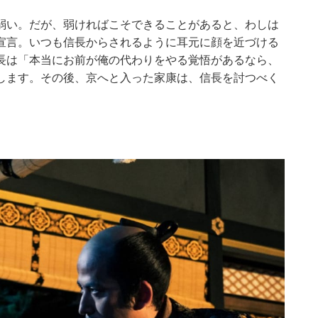
弱い。だが、弱ければこそできることがあると、わしは
宣言。いつも信長からされるように耳元に顔を近づける
長は「本当にお前が俺の代わりをやる覚悟があるなら、
します。その後、京へと入った家康は、信長を討つべく