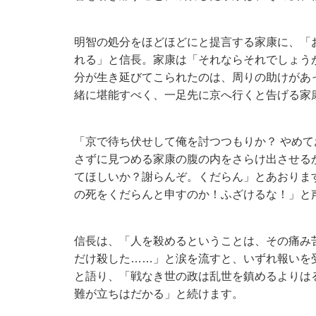
明智の処分をほどほどにと提言する家康に、「
れる」と信長。家康は「それならそれでしょう
分が生き延びてこられたのは、周りの助けがあ
緒に堪能すべく、一足先に京へ行くと告げる家
「京で待ち伏せして俺を討つつもりか？ やめ
さずに見つめる家康の腹の内をさらけ出させる
てほしいか？謝らんぞ。くだらん」とあおりま
の死をくだらんと申すのか！ふざけるな！」と
信長は、「人を殺めるということは、その痛み
だけ殺した……」と涙を流すと、いずれ報いを
と語り、「戦なき世の政は乱世を鎮めるよりは
難が立ちはだかる」と続けます。