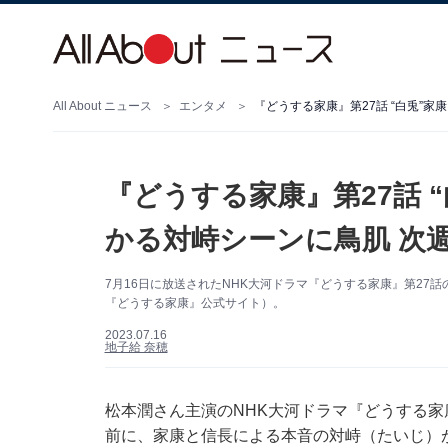
All About ニュース
エンタメ
『どうする家康』第27話 “白兎”家
『どうする家康』第27話 “
かる対峙シーンに鳥肌 次
7月16日に放送されたNHK大河ドラマ『どうする家康』第2
『どうする家康』公式サイト）。
2023.07.16
地子給 奈穂
松本潤さん主演のNHK大河ドラマ『どうする家
前に、家康と信長による本音の対峙（たいじ）