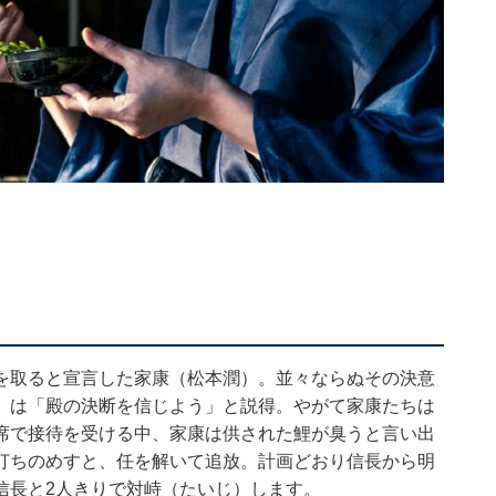
を取ると宣言した家康（松本潤）。並々ならぬその決意
）は「殿の決断を信じよう」と説得。やがて家康たちは
席で接待を受ける中、家康は供された鯉が臭うと言い出
打ちのめすと、任を解いて追放。計画どおり信長から明
信長と2人きりで対峙（たいじ）します。