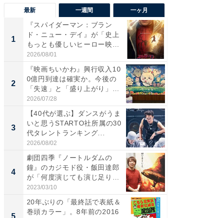
最新
一週間
一ヶ月
『スパイダーマン：ブラン
【40代
ド・ニュー・デイ』が「史上
いと思う
1
1
もっとも優しいヒーロー映
代タレン
画」に...
2026/08/01
2026/08/0
『映画ちいかわ』興行収入10
『スパ
0億円到達は確実か。今後の
ド・ニ
2
2
「失速」と「盛り上がり」
もっと
が...
画」に..
2026/07/28
2026/08/0
【40代が選ぶ】ダンスがうま
ワケあ
いと思うSTARTO社所属の30
マ『フ
3
3
代タレントランキング...
演技連発
の...
2026/08/02
2026/08/0
劇団四季『ノートルダムの
「FRUI
鐘』のカジモド役・飯田達郎
うまい
4
4
が「何度演じても演じ足りな
ング！ 2
い」...
2023/03/10
2026/08/0
20年ぶりの「最終話で表紙＆
シェア別荘
巻頭カラー」。8年前の2016
wners
5
PR