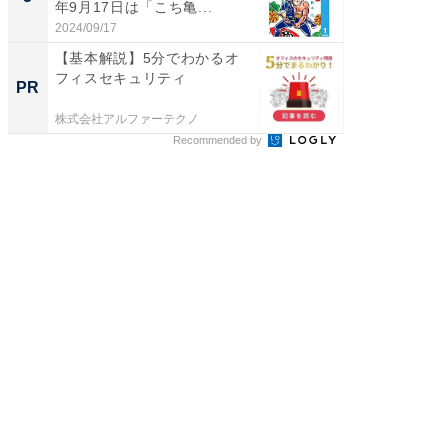
年9月17日は「こち亀...
2024/09/17
COCO VIL
【基本解説】5分でわかるオ
フィスセキュリティ
PR
株式会社アルファーテクノ
Recommended by