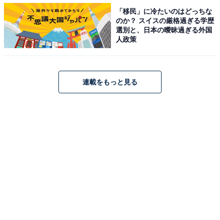
「移民」に冷たいのはどっちな
Twitterでは「プライドが邪魔し家臣も離れ孤独な氏真。
のか？ スイスの厳格過ぎる学歴
兄と慕う氏真に槍を向けるの家康もほんとに辛かったで
選別と、日本の曖昧過ぎる外国
人政策
しょう」「『そなたはまだ降りるな。そこでまだまだ苦
しめ』呪詛というには穏やかな顔の氏真。表舞台で立ち
続けろってことだよね」「本当は重き荷を背負いたいく
ない家康への励ましと呪いの言葉を送る姿が結構響い
連載をもっと見る
た」「持っているものや得るもの、失うものが正反対だ
からこそ、羨みあって助け合える家康と氏真が好き」な
どのコメントが寄せられています。
第13話は「家康、都へゆく」。徳川領となった遠江の情
勢も不安定な中、家康は信長（岡田准一）の後ろ盾で将
軍となった足利義昭（古田新太）の命令で京へ向かうこ
とに。将軍の器と思えない愚かな振る舞いの義明に戸惑
う家康。しかしそこには信長の思惑があって――。