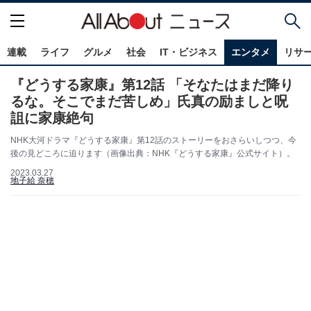
連載
ライフ
グルメ
社会
IT・ビジネス
エンタメ
リサ
『どうする家康』第12話 「そなたはまだ降り
るな。そこでまだ苦しめ」氏真の励ましと呪
詛に家康絶句
NHK大河ドラマ『どうする家康』第12話のストーリーをおさらいしつつ、今
後の見どころに迫ります（画像出典：NHK『どうする家康』公式サイト）。
2023.03.27
地子給 奈穂