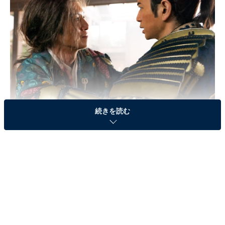
続きを読む
画像出典：NHK『どうする家康』
公式サイト
第12話「氏真」あらすじ
武田信玄（阿部寛）から攻め込まれ、家臣にも見限られ
た今川氏真（溝端淳平）。妻・糸（志田未来）は彼女の