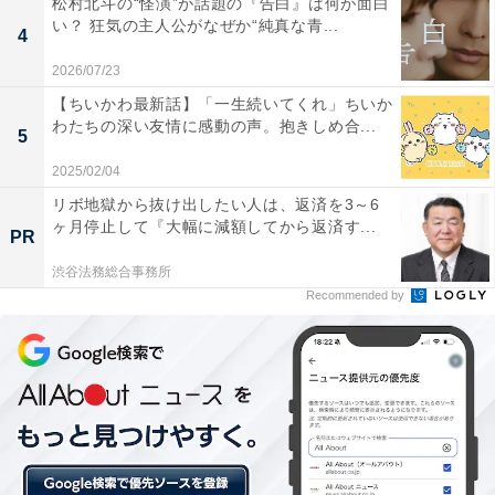
松村北斗の“怪演”が話題の『告白』は何が面白
中、家康の家臣たちは北条と手を組めば、あるいは駿府
い？ 狂気の主人公がなぜか“純真な青...
4
をとれるかもしれないと沸き立ちます。家康は難しい表
2026/07/23
情で何かをじっと考え――。
【ちいかわ最新話】「一生続いてくれ」ちいか
わたちの深い友情に感動の声。抱きしめ合...
5
2025/02/04
リボ地獄から抜け出したい人は、返済を3～6
ヶ月停止して『大幅に減額してから返済す...
PR
渋谷法務総合事務所
Recommended by