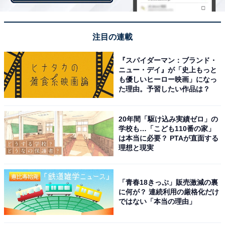
画像出典：NHK『どうする家康』
公式サイト
注目の連載
『スパイダーマン：ブランド・
ニュー・デイ』が「史上もっと
も優しいヒーロー映画」になっ
た理由。予習したい作品は？
20年間「駆け込み実績ゼロ」の
学校も…「こども110番の家」
は本当に必要？ PTAが直面する
理想と現実
「青春18きっぷ」販売激減の裏
に何が？ 連続利用の厳格化だけ
ではない「本当の理由」
氏真と家康の絆が復活