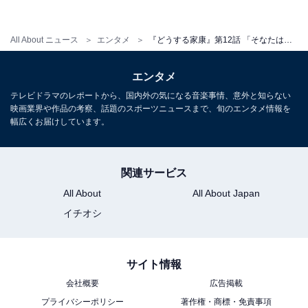
京では義昭の家臣・明智光秀（酒向芳）や市（北川景
All About ニュース
エンタメ
『どうする家康』第12話 「そなたはまだ降りるな。そこでまだ苦しめ」氏真の励ましと呪詛に家康絶句
子）の夫・浅井長政（大貫勇輔）との出会いも。新たな
エンタメ
物語の展開に期待です。
テレビドラマのレポートから、国内外の気になる音楽事情、意外と知らない
映画業界や作品の考察、話題のスポーツニュースまで、旬のエンタメ情報を
幅広くお届けしています。
関連サービス
All About
All About Japan
イチオシ
サイト情報
会社概要
広告掲載
プライバシーポリシー
著作権・商標・免責事項