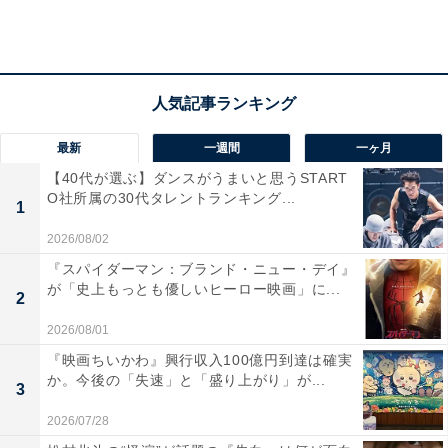
康に武道で負けた際、それまで家康がわざと負けていた
と知り悔しさを抱き続けていたこと。
家康にやりこめられた氏真は自害しようとしますが、家
康はそれを必死で止めます。「昔からわしを馬鹿にして
最新
一週間
一ヶ月
おったんじゃ」と喚く氏真に対し、「今も兄と思ってい
【40代が選ぶ】ダンスがうまいと思うSTART
るから死んでほしくない」と家康。さらに糸から父・義
O社所属の30代タレントランキング...
1
元が本当は努力を惜しまない氏真を認めていたと本心を
2026/08/02
聞いた氏真は涙を流し、戦いから降り、糸とともに北条
『スパイダーマン：ブランド・ニュー・デイ』
へ身を寄せる決断をします。家康もまた、「できればず
が「史上もっとも優しいヒーロー映画」に...
2
っとお仕えしたかった」と、義元と氏真に弓引いたこと
を謝罪。
2026/08/01
『映画ちいかわ』興行収入100億円到達は確実
か。今後の「失速」と「盛り上がり」が...
3
一方、家康が氏真を助けたと聞いた信玄は、けんかを売
2026/07/28
っているのかと激怒。武田と戦になる可能性が浮上する