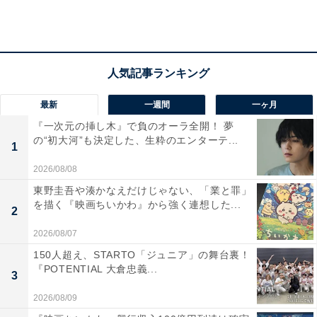
は良からぬ雰囲気へ。
そんな中、巴は氏真を説得。氏純もまた自分たち2人が
残り罪を受け、瀬名と孫を解放するよう頭を下げます。
嫌だと拒絶する瀬名に、「強くおなり」と巴。おなごと
最新
一週間
一ヶ月
して命をかける時まで強く生きるよう諭され、瀬名は父
『一次元の挿し木』で負のオーラ全開！ 夢
母の選択を涙ながらに受け入れます。かくして人質交換
の“初大河”も決定した、生粋のエンターテ...
1
が行われ、瀬名と子どもたちは無事、元康のもとへと戻
2026/08/08
って来るのでした。
東野圭吾や湊かなえだけじゃない、「業と罪」
を描く『映画ちいかわ』から強く連想した...
2
2026/08/07
150人超え、STARTO「ジュニア」の舞台裏！
『POTENTIAL 大倉忠義...
3
2026/08/09