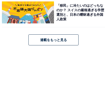
「移民」に冷たいのはどっちな
のか？ スイスの厳格過ぎる学歴
また、巴が「おなごには命をかける時がいつか来る。そ
選別と、日本の曖昧過ぎる外国
の時が来るまで強く生きなさい」と瀬名を諭すシーンに
人政策
は、「巴かっこよすぎる。瀬名に言った言葉、フラグな
んだなぁ。切なすぎるよ」「巴の最期の言葉…先の史実
を知ってると、どう考えてもつらいことになるのでつら
連載をもっと見る
い」「信康事件の予兆か。瀬名のトラウマ。我が子を救
うために犠牲を買って出る母の姿」など、今後の展開を
思い憂う声も寄せられています。
第7話は「わしの家」。国をまとめたいと願い、家康と
名を改める元康。そんな中、民衆の間で一向宗の人気が
沸騰。宗徒が集まる本證寺（ほんしょうじ）では、住職
の空誓（市川右團次）が「民が苦しむのは武士のせい
だ」と説いており、家康は一向宗への対抗を命じ――。