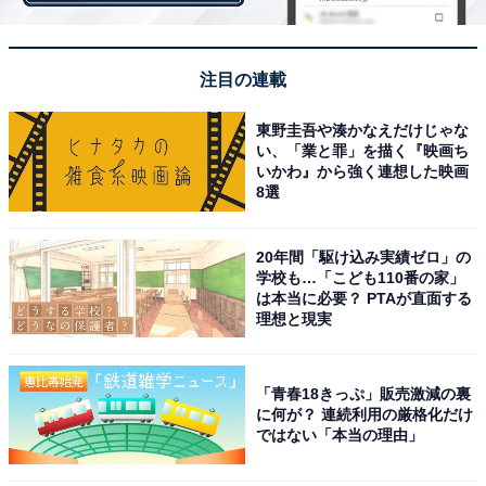
注目の連載
東野圭吾や湊かなえだけじゃな
い、「業と罪」を描く『映画ち
家族愛をまざまざと見せつけられる氏真に同情の
いかわ』から強く連想した映画
声
8選
Twitterでは「偉大すぎる父（今川義元）をもった氏真く
20年間「駆け込み実績ゼロ」の
ん…ちょっと切ない」「裏切られた憎しみ、哀しみ…す
学校も…「こども110番の家」
は本当に必要？ PTAが直面する
べてが最後のシーンに出ていて辛かった」「義元がいな
理想と現実
くなった中でバリバリに家族愛を見せつけられてしまう
のも、ちょっと可哀想かな」「溝端淳平くん、本当に繊
「青春18きっぷ」販売激減の裏
細に新しい今川氏真像を作り上げてる」「溝端淳平さ
に何が？ 連続利用の厳格化だけ
ん、大河ドラマの主役張れそう」など、溝端淳平さん演
ではない「本当の理由」
じる氏真へのコメントが続出。