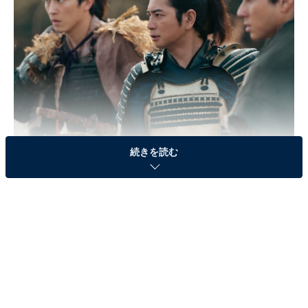
続きを読む
画像出典：NHK『どうする家康』
公式サイト
第6話のあらすじ
今川氏真（溝端淳平）は元康（松本潤）が降伏しなけれ
ば、瀬名（有村架純）とその子ら、父母の関口氏純（渡
部篤郎）、巴（真矢ミキ）を皆殺しにすると宣言。元康