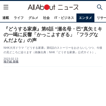
連載
ライフ
グルメ
社会
IT・ビジネス
エンタメ
リサ
『どうする家康』第6話 “瀬名母・巴”真矢ミキ
の一喝に反響「かっこよすぎる」「フラグな
んだよな」の声
NHK大河ドラマ『どうする家康』第6話のストーリーをおさらいしつつ、今後
の見どころに迫ります（画像出典：NHK『どうする家康』公式サイト）。
2023.02.13
地子給 奈穂