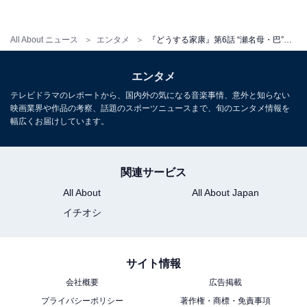
本多正信が民衆側についた一向一揆が、本作でどのよう
に描かれるのか期待です。
All About ニュース
エンタメ
『どうする家康』第6話 “瀬名母・巴”真矢ミキの一喝に反響「かっこよすぎる」「フラグなんだよな」の声
エンタメ
テレビドラマのレポートから、国内外の気になる音楽事情、意外と知らない
映画業界や作品の考察、話題のスポーツニュースまで、旬のエンタメ情報を
幅広くお届けしています。
関連サービス
All About
All About Japan
イチオシ
サイト情報
会社概要
広告掲載
『どうする家康』あらすじバックナンバー
プライバシーポリシー
著作権・商標・免責事項