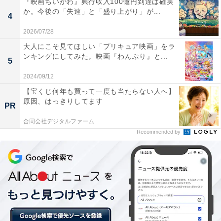
『映画ちいかわ』興行収入100億円到達は確実
か。今後の「失速」と「盛り上がり」が...
4
2026/07/28
大人にこそ見てほしい「プリキュア映画」をラ
ンキングにしてみた。映画『わんぷり』と...
5
2024/09/12
画像出典：NHK『どうする家康』
公式サイト
【宝くじ何年も買って一度も当たらない人へ】
原因、はっきりしてます
PR
合同会社デジタルファーム
Recommended by