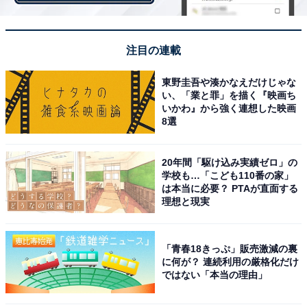
注目の連載
東野圭吾や湊かなえだけじゃな
い、「業と罪」を描く『映画ち
いかわ』から強く連想した映画
8選
20年間「駆け込み実績ゼロ」の
学校も…「こども110番の家」
は本当に必要？ PTAが直面する
理想と現実
裏切者の軍師・本多正信（松山ケンイチ）に反響
「青春18きっぷ」販売激減の裏
Twitterでは苦難の家康に対するコメントが続出。「毎週
に何が？ 連続利用の厳格化だけ
ではない「本当の理由」
どうするどうするって悩んでるけど、人生は選択の連
続。国の主はたくさんの民を背負って選択を迫られるの