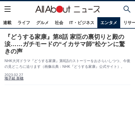
連載
ライフ
グルメ
社会
IT・ビジネス
エンタメ
リサ
『どうする家康』第8話 家臣の裏切りと殿の
涙……ガチモードの“イカサマ師”松ケンに驚
きの声
NHK大河ドラマ『どうする家康』第8話のストーリーをおさらいしつつ、今後
の見どころに迫ります（画像出典：NHK『どうする家康』公式サイト）。
2023.02.27
地子給 奈穂