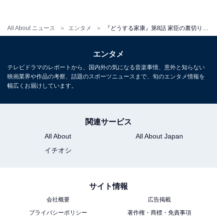
第9話は「守るべきもの」。家臣の裏切りによって疑心
All About ニュース
エンタメ
『どうする家康』第8話 家臣の裏切りと殿の涙……ガチモードの“イカサマ師”松ケンに驚きの声
暗鬼になり引きこもってしまった家康に、鳥居忠吉（イ
ッセー尾形）は、信じ切るか切り捨てるかの二択を迫り
エンタメ
ます。家康はある決意を固め、ついに一向宗側の軍師・
テレビドラマのレポートから、国内外の気になる音楽事情、意外と知らない
映画業界や作品の考察、話題のスポーツニュースまで、旬のエンタメ情報を
本多正信と対峙し――。選択に迫られた家康がまた1つ
幅広くお届けしています。
成長を遂げる姿に期待です。
関連サービス
All About
All About Japan
イチオシ
サイト情報
会社概要
広告掲載
プライバシーポリシー
著作権・商標・免責事項