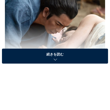
続きを読む
画像出典：NHK『どうする家康』
公式サイト
第8話のあらすじ
本證寺から年貢を取り立てようとする家康（松本潤）に
対抗した一向宗徒により、三河各地で一揆が勃発。家康
は武力で抑え込もうと寺々に家臣らを向かわせるが、一