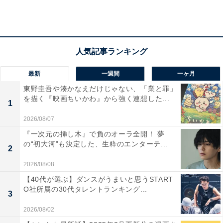
中で、故・今川義元（野村萬斎）から受けた言葉が蘇り
ます。
「天下の主は民。我らは民に生かされている。民に見放
された時こそ、我らは死ぬのじゃ」――。息をひきとっ
最新
一週間
一ヶ月
ていく民たちを目にし、涙を流す家康。宗徒に囲まれ槍
東野圭吾や湊かなえだけじゃない、「業と罪」
で刺されそうになった家康の身代わりになったのは、一
を描く『映画ちいかわ』から強く連想した...
1
度は家康を置き去りに逃走した長吉（田村健太郎）でし
た。
2026/08/07
『一次元の挿し木』で負のオーラ全開！ 夢
の“初大河”も決定した、生粋のエンターテ...
2
城で目を覚ました家康。長吉は絶命する寸前、自らが家
2026/08/08
康を罠にはめたことを告白し、近しい者にまだ裏切者が
【40代が選ぶ】ダンスがうまいと思うSTART
いると告げます。家康が疑心暗鬼に駆られる中、半蔵か
O社所属の30代タレントランキング...
3
ら空誓を補佐する軍師が本多正信（松山ケンイチ）であ
2026/08/02
るとの情報が入り――。