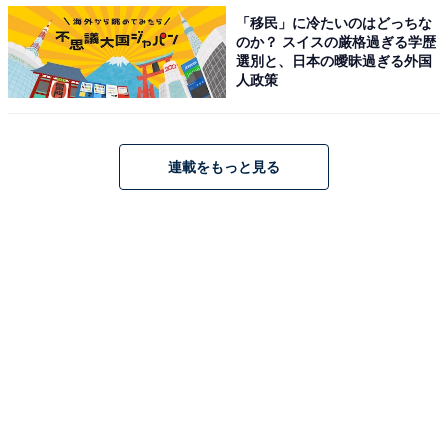
だね」「殿の涙、この先の糧になることを願う」「家康
「移民」に冷たいのはどっちな
のか？ スイスの厳格過ぎる学歴
疑心暗鬼になって、如何にして忠誠心の塊のような三河
選別と、日本の曖昧過ぎる外国
武士団が形成されていくのか…」「いつも一緒の家臣団
人政策
を疑わなきゃいけないなんて…辛い」「家康の若さがゆ
えの精神的に未熟なところが目立つ回。これからどう変
化するのかが楽しみ！」などの声が寄せられています。
連載をもっと見る
また、家康を裏切り一向一揆を補佐する“イカサマ師”本
多正信にも話題が殺到。「あんなに飄々といけしゃあし
ゃあとして食えない奴なのに、熱心な一向宗徒で軍師と
か呼ばれて銃扱ってんの何!?」「足痛いって離脱したの
に！」「イカサマ師モードとガチモードの顔が違いすぎ
る。こいつは敵にしちゃいけないやつ（確信）」「どう
して徳川四天王になれたのこの人？」など、さまざまな
コメントが飛び交っています。