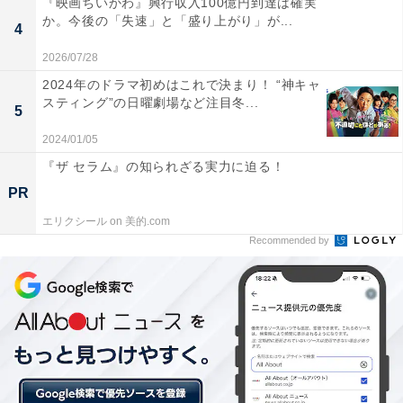
『映画ちいかわ』興行収入100億円到達は確実
か。今後の「失速」と「盛り上がり」が...
4
2026/07/28
2024年のドラマ初めはこれで決まり！ “神キャ
スティング”の日曜劇場など注目冬...
5
2024/01/05
『ザ セラム』の知られざる実力に迫る！
PR
エリクシール on 美的.com
Recommended by
画像出典：NHK『どうする家康』
公式サイト