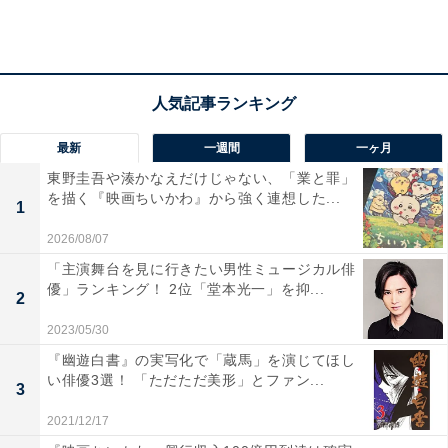
（板垣李光人）らが応戦しクーデターは失敗。実は事前
に発覚していたものの「やらせて膿を出し切ろう」と数
正が判断。寝返った家臣らの話から、信長に命じられる
がまま戦ばかりの家康に対する不満が明らかに。
最新
一週間
一ヶ月
一大事に病に臥せっている自分を情けなく思う家康は、
東野圭吾や湊かなえだけじゃない、「業と罪」
を描く『映画ちいかわ』から強く連想した...
虎松になぜ武田ではなく民からもばかにされ笑われる自
1
分に士官したのかと問います。「民を恐れさせる殿様よ
2026/08/07
り、民を笑顔にする殿様のほうがいい」と虎松。その言
「主演舞台を見に行きたい男性ミュージカル俳
葉を聞いた家康は、「勝頼を叩きに行く。わしのそばに
優」ランキング！ 2位「堂本光一」を抑...
2
付け」と虎松に命じるのでした。一方、瀬名は武田方で
2023/05/30
諜報（ちょうほう）活動をする巫女・千代（古川琴音）
『幽遊白書』の実写化で「蔵馬」を演じてほし
を築山に呼び出し、家臣らに手を出されるくらいならと
い俳優3選！ 「ただただ美形」とファン...
3
語ると、「お友達になりましょ」と近づき――。
2021/12/17