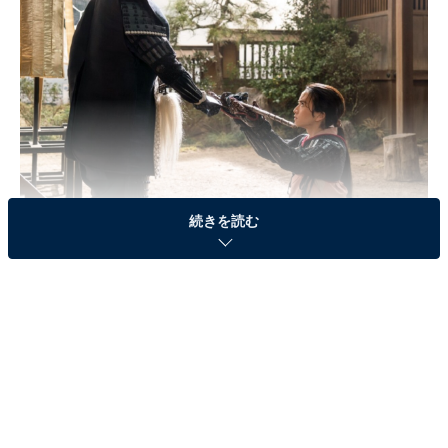
続きを読む
画像出典：NHK『どうする家康』
公式サイト
第20話のあらすじ
信玄（阿部寛）亡き後も衰え知らずの武田軍に攻め込ま
れ、領地を次々と奪われていく家康（松本潤）。武田勝
頼（眞栄田郷敦）が家康の嫡男・信康（細田佳央太）率