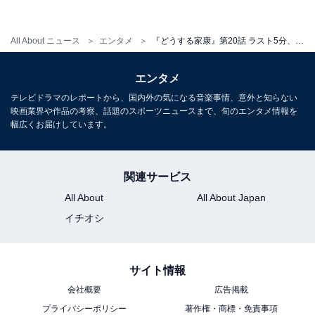
える軍勢を率いて岡崎へやって来た信長は、天下一統に
突き進むため、参戦の条件として家康に驚くべき条件を
All About ニュース
エンタメ
『どうする家康』第20話 ラスト5分、“瀬名”有村架純に戦慄！ 「面構えが違う」「恐ろしい」の声
提示し――。物語はいよいよ織田軍と武田軍の合戦とし
て有名な「長篠の戦い」へ。民や家臣のために心を砕く
エンタメ
家康が、次はどんな選択に迫られるのか注目です。
テレビドラマのレポートから、国内外の気になる音楽事情、意外と知らない
映画業界や作品の考察、話題のスポーツニュースまで、旬のエンタメ情報を
幅広くお届けしています。
関連サービス
All About
All About Japan
イチオシ
サイト情報
会社概要
広告掲載
プライバシーポリシー
著作権・商標・免責事項