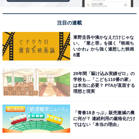
注目の連載
東野圭吾や湊かなえだけじゃな
い、「業と罪」を描く『映画ち
いかわ』から強く連想した映画
8選
20年間「駆け込み実績ゼロ」の
学校も…「こども110番の家」
は本当に必要？ PTAが直面する
理想と現実
ラスト5分、面構えが変わった瀬名に戦慄
Twitterでは、負傷兵を「汚い者」とのたまった五徳に対
「青春18きっぷ」販売激減の裏
し声を荒らげ、家臣らを献身的に介抱し気をかけたこと
に何が？ 連続利用の厳格化だけ
ではない「本当の理由」
でクーデターの情報を入手し、千代に近づき何やら企ん
でいる様子を見せた瀬名が話題に。