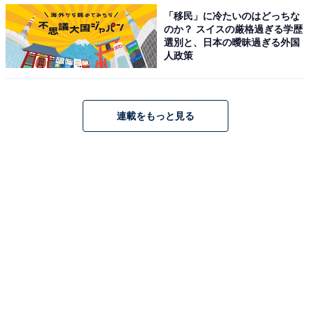
「移民」に冷たいのはどっちな
のか？ スイスの厳格過ぎる学歴
「実はこのドラマの中で一番頭がきれて、人を見る目が
選別と、日本の曖昧過ぎる外国
人政策
あって、思いやりもある人物なのでは」「瀬名がいるか
ら五徳が正室としての仕事が出来ずにいるっていうのも
あるんだろうなぁ」「ラスト5分でもう完璧に『面構え
連載をもっと見る
が違う』の顔になった…武田と通じてしまう瀬名様
だ…」「とりあえず岡崎は守れたけど瀬名が何考えてる
かわからん怖い」「こんな恐ろしい『お友達になりまし
ょう』は未だかつてあっただろうか」「かつて家康と共
に望んだ“戦のない世”への思いをより強くしたのかな。
望みは同じ、でもここで道を間違えてしまった」などの
コメントが殺到しています。
第21話は「長篠を救え！」。武田に包囲された奥三河の
長篠城を救うため、家康は織田に援軍を依頼。2万を超