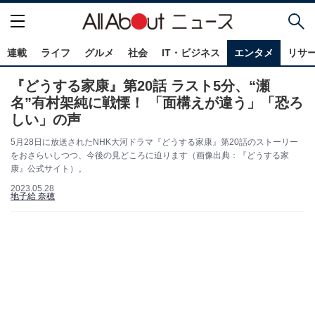
連載
ライフ
グルメ
社会
IT・ビジネス
エンタメ
リサ
『どうする家康』第20話 ラスト5分、“瀬
名”有村架純に戦慄！ 「面構えが違う」「恐ろ
しい」の声
5月28日に放送されたNHK大河ドラマ『どうする家康』第20話のストーリー
をおさらいしつつ、今後の見どころに迫ります（画像出典：『どうする家
康』公式サイト）。
2023.05.28
地子給 奈穂