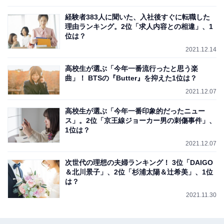
経験者383人に聞いた、入社後すぐに転職した
理由ランキング。2位「求人内容との相違」、1
位は？
2021.12.14
高校生が選ぶ「今年一番流行ったと思う楽
曲」！ BTSの『Butter』を抑えた1位は？
2021.12.07
高校生が選ぶ「今年一番印象的だったニュー
ス」。2位「京王線ジョーカー男の刺傷事件」、
1位は？
2021.12.07
次世代の理想の夫婦ランキング！ 3位「DAIGO
＆北川景子」、2位「杉浦太陽＆辻希美」、1位
は？
2021.11.30