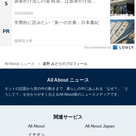
源泉かけ流しの湯 桜湯」は源泉かけ流...
5
2026/08/05
学際的に読みたい「第一の古典」日本書紀
PR
國學院大學
Recommended by
All About ニュース
森野 みどりのプロフィール
All About ニュース
ネットの話題から世の中の動きまで、暮らしの中にあふれる「なぜ？」「ど
うして？」を分かりやすく伝えるAll About発のニュースメディアです。
関連サービス
All About
All About Japan
イチオシ