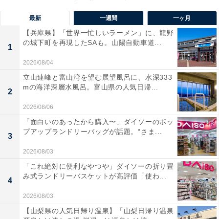
最新
一週間
一ヶ月
【兵庫県】「世界一忙しいラーメン」に、龍野
の城下町を再現したSAも。山陽自動車道...
1
2026/08/04
立山連峰と富山湾を望む展望風呂に、水深333
mの海洋深層水風呂。富山県の人気日帰...
2
2026/08/06
「面白いのあったから購入〜」ダイソーのポッ
プアップランドリーバッグが話題。“さま...
3
2026/08/03
「これ絶対に便利なやつや」ダイソーの折り畳
み式ランドリーバスケットが高評価「使わ...
4
2026/08/03
【山梨県の人気日帰り温泉】「山梨日帰り温泉