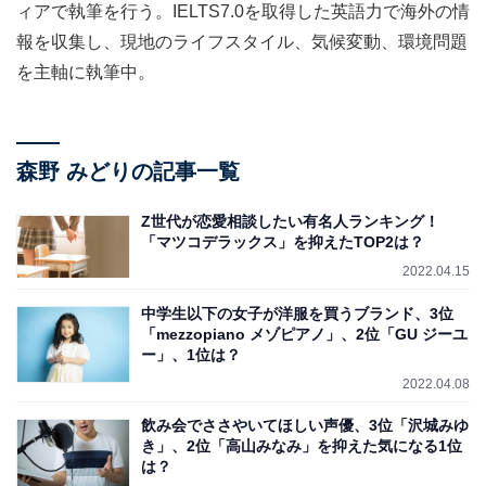
ィアで執筆を行う。IELTS7.0を取得した英語力で海外の情
報を収集し、現地のライフスタイル、気候変動、環境問題
を主軸に執筆中。
森野 みどりの記事一覧
Z世代が恋愛相談したい有名人ランキング！
「マツコデラックス」を抑えたTOP2は？
2022.04.15
中学生以下の女子が洋服を買うブランド、3位
「mezzopiano メゾピアノ」、2位「GU ジーユ
ー」、1位は？
2022.04.08
飲み会でささやいてほしい声優、3位「沢城みゆ
き」、2位「高山みなみ」を抑えた気になる1位
は？