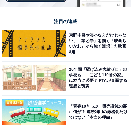
年12月現在222万人を突破、総視聴回数は44億981万回
以上を誇ります。特に小学生からの注目を集める「まい
ぜんシスターズ」の人気の理由は、キャラクターの親し
注目の連載
みやすさや話し方、編集にあるようです。
東野圭吾や湊かなえだけじゃな
い、「業と罪」を描く『映画ち
いかわ』から強く連想した映画
8選
20年間「駆け込み実績ゼロ」の
学校も…「こども110番の家」
は本当に必要？ PTAが直面する
理想と現実
「青春18きっぷ」販売激減の裏
に何が？ 連続利用の厳格化だけ
ではない「本当の理由」