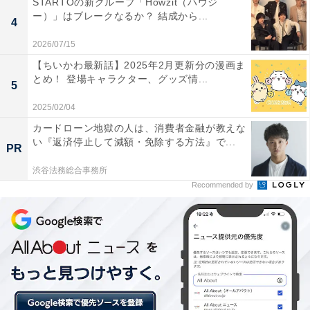
STARTOの新グループ「Howzit（ハウジ
ー）」はブレークなるか？ 結成から...
4
2026/07/15
【ちいかわ最新話】2025年2月更新分の漫画ま
とめ！ 登場キャラクター、グッズ情...
2位は「まいぜんシスターズ」です。「まいぜんシスタ
5
ーズ」は、「誰もが家族や友達と楽しめる動画を作り、
2025/02/04
日々の幸せの手助けをすること」を目標とするゲーム実
カードローン地獄の人は、消費者金融が教えな
況グループです。メンバーは真面目なぜんいちと愉快な
い『返済停止して減額・免除する方法』で...
PR
マイッキーのほか、バナナくんやきゃりーちゃん。
渋谷法務総合事務所
Recommended by
「まいぜんシスターズ」は2015年から世界的な大ヒット
ゲーム「マインクラフト（マイクラ）」の実況をスター
ト、2019年からはチャリティー活動を行いライブ配信で
の収益を寄付しています。
「まいぜんシスターズ」のチャンネル登録者数はは2021