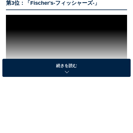
第3位：「Fischer's-フィッシャーズ-」
続きを読む
2021年、最も多く視聴されたYouTubeチャンネルランキ
ング第3位は、「Fischer's-フィッシャーズ-」です。2012
年8月にスタートした「Fischer's-フィッシャーズ-」は
2021年12月現在、チャンネル登録者数は705万人を超
え、総視聴回数は130億回以上。