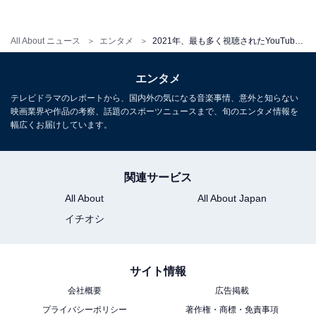
く登録者を得たYouTubeチャンネルランキングでも第1
位を獲得しています。
All About ニュース
エンタメ
2021年、最も多く視聴されたYouTubeチャンネル！ 2位「まいぜんシスターズ」、1位は？
「Junya.じゅんや」のチャンネルでは10秒前後から1分
エンタメ
台までのショート動画がメインで、体をはった「おもし
テレビドラマのレポートから、国内外の気になる音楽事情、意外と知らない
ろ動画」や表情が、小さな子どもにも分かりやすく、言
映画業界や作品の考察、話題のスポーツニュースまで、旬のエンタメ情報を
語の壁を超えて海外でも人気があります。
幅広くお届けしています。
「Junya.じゅんや」はまたYouTubeだけでなく、TikTok
関連サービス
にも動画を投稿し、フォロワー数が2021年12月現在
All About
All About Japan
4020万人で日本一を達成、12月8日には「TikTok
イチオシ
CREATOR AWARD 2021」特別賞を受賞しました。
サイト情報
＞10位までの全ランキング結果を見る
会社概要
広告掲載
プライバシーポリシー
著作権・商標・免責事項