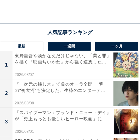
最新
一週間
一ヶ月
東野圭吾や湊かなえだけじゃない、「業と罪」
を描く『映画ちいかわ』から強く連想した...
1
2026/08/07
第2位：「まいぜんシスターズ」
『一次元の挿し木』で負のオーラ全開！ 夢
の“初大河”も決定した、生粋のエンターテ...
2
2026/08/08
『スパイダーマン：ブランド・ニュー・デイ』
が「史上もっとも優しいヒーロー映画」に...
3
2026/08/01