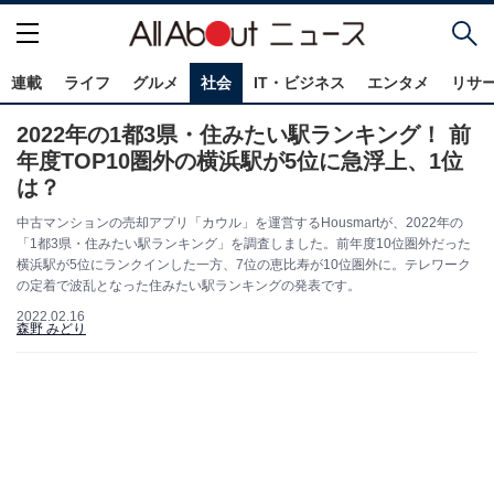
連載
ライフ
グルメ
社会
IT・ビジネス
エンタメ
リサ
2022年の1都3県・住みたい駅ランキング！ 前
年度TOP10圏外の横浜駅が5位に急浮上、1位
は？
中古マンションの売却アプリ「カウル」を運営するHousmartが、2022年の
「1都3県・住みたい駅ランキング」を調査しました。前年度10位圏外だった
横浜駅が5位にランクインした一方、7位の恵比寿が10位圏外に。テレワーク
の定着で波乱となった住みたい駅ランキングの発表です。
2022.02.16
森野 みどり