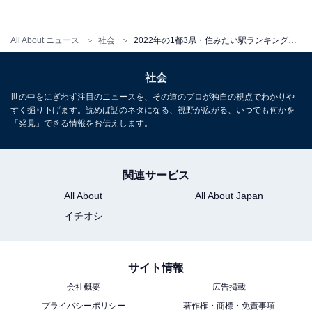
・
首都圏の「買って住みたい街（駅）」ランキング！ 3位
All About ニュース
社会
2022年の1都3県・住みたい駅ランキング！ 前年度TOP10圏外の横浜駅が5位に急浮上、1位は？
「本厚木」、2位「白金高輪」、1位は2年連続で…？
・
社会
首都圏の「2022年 買って住みたい街」ランキング！ 3位
世の中をにぎわず注目のニュースを、その道のプロが独自の視点でわかりや
横浜、2位 白金高輪、3年連続の1位は……？
すく掘り下げます。読めば話のネタになる、視野が広がる、いつでも何かを
「発見」できる情報をお伝えします。
【関連リンク】
・
プレスリリース
関連サービス
All About
All About Japan
イチオシ
サイト情報
会社概要
広告掲載
プライバシーポリシー
著作権・商標・免責事項