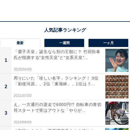
2位は「新宿駅」
2位にランクインしたのは「新宿駅」です。新宿駅に乗
最新
一週間
一ヶ月
り入れている路線は、JR、京王線、西武新宿線、都営大
「愛子天皇」誕生なら別の王朝に？ 竹田恒泰
氏が指摘する“女性天皇”と“女系天皇”...
江戸線、小田急線、都営新宿線、東京メトロ丸ノ内線
1
で、JRバスをはじめ京王高速バスや都営バスなどへの接
2026/04/06
続も充実しています。
周りにいた「珍しい名字」ランキング！ 3位
「勅使河原」、2位「東海林」、1位は？...
2
新宿駅周辺には駅ビルや百貨店が立ち並ぶほか、地下の
2021/07/20
ショッピングモールやコンコース内には飲食店も数多
え、一方通行の逆走で6000円!? 自転車の青切
く、その数は駅の敷地内だけで200以上あるとか。
符スタートで実はアウトな「やりが...
3
2026/08/06
新宿駅南口から徒歩10分の場所には、新宿御苑がありま