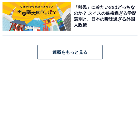
り、野外ステージやイベント広場、全長1.8kmのサイク
「移民」に冷たいのはどっちな
リングコース、ドッグランなどの設備があるのに加え、
のか？ スイスの厳格過ぎる学歴
選別と、日本の曖昧過ぎる外国
約660本の桜の名所、秋の紅葉スポットとしても有名で
人政策
す。
連載をもっと見る
＞5位までの全ランキング結果を見る
【おすすめ記事】
・
東京都の住みたい街ランキング！ TOP5の顔ぶれ変わら
ず1位は3年連続の…！
・
東京の男性1500人に聞いた「リアルに住みたい街の駅」
ランキング！ 3位「中野」2位「新宿」、1位は？