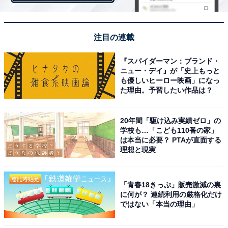
1位は「渋谷駅」
第1位は、「渋谷駅」。渋谷駅はJRのほか京王線、東急
注目の連載
線、東京メトロが乗り入れる巨大ターミナル駅です。東
『スパイダーマン：ブランド・
急東横線と東京メトロ副都心線、東急田園都市線と東京
ニュー・デイ』が「史上もっと
メトロ半蔵門線でそれぞれ直通運転を行っており、横浜
も優しいヒーロー映画」になっ
た理由。予習したい作品は？
や埼玉方面へのアクセスも快適です。
渋谷駅周辺には渋谷マークシティ、渋谷ヒカリエ、渋谷
20年間「駆け込み実績ゼロ」の
学校も…「こども110番の家」
ストリーム、渋谷フクラスが建設されただけでなく、さ
は本当に必要？ PTAが直面する
らなる再開発も進んでいます。各種ショップやレストラ
理想と現実
ンが充実し、デザインやアートに触れることもできるた
め、どんな世代の方でも楽しめます。
「青春18きっぷ」販売激減の裏
に何が？ 連続利用の厳格化だけ
ではない「本当の理由」
渋谷駅から15分ほど歩くと代々木公園があります。代々
木公園は森林公園と広場地区の2つの地区に分かれてお