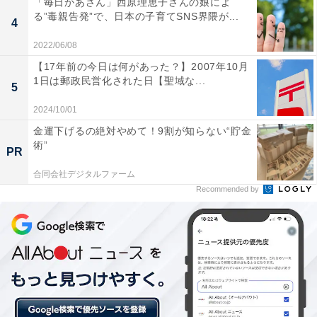
「毎日かあさん」西原理恵子さんの娘によ
す。どの季節に訪れても豊かな自然の景色が味わえるだ
る”毒親告発”で、日本の子育てSNS界隈が...
4
けでなく、レストランやカフェ、日本庭園などもあり、
子ども連れでも楽しめます。
2022/06/08
【17年前の今日は何があった？】2007年10月
1日は郵政民営化された日【聖域な...
5
2024/10/01
金運下げるの絶対やめて！9割が知らない“貯金
術”
PR
合同会社デジタルファーム
Recommended by