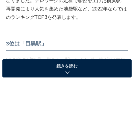
なりました。テレワークの定着で順位を上げた横浜駅、
再開発により人気を集めた池袋駅など、2022年ならでは
のランキングTOP3を発表します。
3位は「目黒駅」
2022年の1都3県・住みたい駅ランキング、第3位は前年
続きを読む
と同じく「目黒駅」です。目黒駅にはJRと東急電鉄、東
京メトロ、都営地下鉄の4路線が乗り入れています。さ
らに東急目黒線は東京メトロ南北線、都営地下鉄三田線
の両方に相互直通運転が行われており、都心へのアクセ
スは良好。
駅の東口と西口にバス停があり、都営バスと東急バスの
発着地にもなっています。