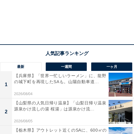
最新
一週間
一ヶ月
【兵庫県】「世界一忙しいラーメン」に、龍野
の城下町を再現したSAも。山陽自動車道...
1
2026/08/04
【山梨県の人気日帰り温泉】「山梨日帰り温泉
源泉かけ流しの湯 桜湯」は源泉かけ流...
2
2026/08/05
【栃木県】アウトレット近くのSAに、600㎡の