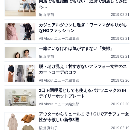
同居でも遠距離でもない！近所で別居してみた
ら…
亀山 早苗
2019.02.21
カジュアルダウンし過ぎ！ワーママがやりがち
なNGファッション
All About ニュース編集部
2019.02.21
一緒にいなければ気がすまない「夫婦」
亀山 早苗
2019.02.21
脱・老け見え！甘すぎないアラフォー女性のス
カートコーデのコツ
All About ニュース編集部
2019.02.20
2口IH調理器としても使えるパナソニックの IH
デイリーホットプレート
All About ニュース編集部
2019.02.20
アウターからミュールまで！GUでアラフォー女
性が今欲しい新作3選
横瀬 真知子
2019.02.19