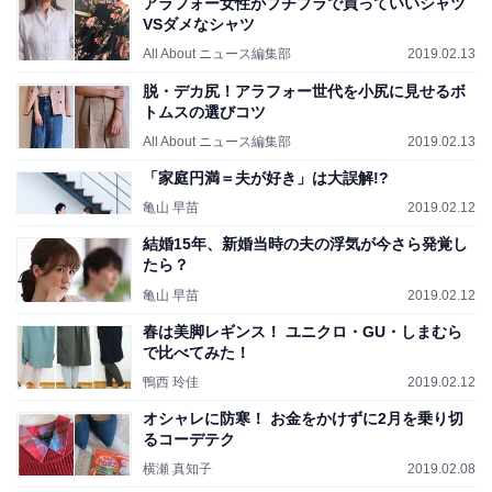
アラフォー女性がプチプラで買っていいシャツ
VSダメなシャツ
All About ニュース編集部
2019.02.13
脱・デカ尻！アラフォー世代を小尻に見せるボ
トムスの選びコツ
All About ニュース編集部
2019.02.13
「家庭円満＝夫が好き」は大誤解!?
亀山 早苗
2019.02.12
結婚15年、新婚当時の夫の浮気が今さら発覚し
たら？
亀山 早苗
2019.02.12
春は美脚レギンス！ ユニクロ・GU・しまむら
で比べてみた！
鴨西 玲佳
2019.02.12
オシャレに防寒！ お金をかけずに2月を乗り切
るコーデテク
横瀬 真知子
2019.02.08