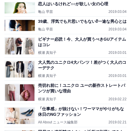
恋人はいるけれど○○が欲しい女の心理
亀山 早苗
2019.03.04
39歳、浮気でも片思いでもない⁉一途な男心とは
亀山 早苗
2019.03.04
ビギナー必読！今、大人が買うべきGUアイテム
はコレ
横瀬 真知子
2019.03.01
大人気のユニクロ4大パンツ！差がつく大人のコ
ーデテク
横瀬 真知子
2019.03.01
売切れ前に！ユニクロ ユーの新作ストレートパ
ンツが買いな理由
横瀬 真知子
2019.02.22
「仕事感」が抜けない！ワーママがやりがちな
休日のNGファッション
All About ニュース編集部
2019.02.21