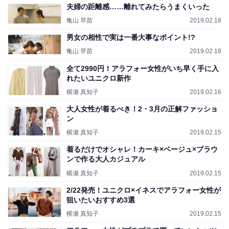
夫婦の距離感……離れてみたらうまくいった
亀山 早苗
2019.02.18
男女の相性で実は一番大事なポイント!?
亀山 早苗
2019.02.18
全て2990円！アラフォー女性がいち早く手に入
れたいユニクロ新作
横瀬 真知子
2019.02.16
大人女性が着るべき！2・3月の正解ファッショ
ン
横瀬 真知子
2019.02.15
着るだけでオシャレ！カーキ×ベージュ×ブラウ
ンで作る大人カジュアル
横瀬 真知子
2019.02.15
2/22発売！ユニクロ×イネスでアラフォー女性が
狙いたいおすすめ3選
横瀬 真知子
2019.02.15