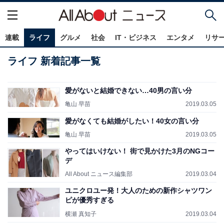
連載
ライフ
グルメ
社会
IT・ビジネス
エンタメ
リサ
ライフ 新着記事一覧
愛がないと結婚できない…40男の言い分
亀山 早苗
2019.03.05
愛がなくても結婚がしたい！40女の言い分
亀山 早苗
2019.03.05
やってはいけない！ 街で見かけた3月のNGコー
デ
All About ニュース編集部
2019.03.04
ユニクロユー発！大人のための新作シャツワン
ピが優秀すぎる
横瀬 真知子
2019.03.04