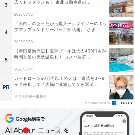
広々ドッグランも！ 東北自動車道の...
3
2026/08/05
「面白いのあったから購入〜」ダイソーのポッ
プアップランドリーバッグが話題。“さま...
4
2026/08/03
【羽田空港周辺】夏季プールは大人450円＆24
時間営業の天然温泉も！ コスパ抜群...
5
2026/08/04
カードローン50万円以上の人は、返済を3～6
ヶ月停止して『大幅に減額してから返済...
PR
渋谷法務総合事務所
Recommended by