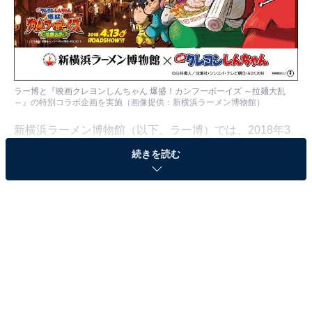
ラー博と『映画クレヨンしんちゃん 爆盛！カンフーボーイズ ～拉麺大乱
～』の特別コラボ企画を実施（画像提供：新横浜ラーメン博物館）
新横浜ラーメン博物館（以下、ラー博）では、2018年3
月6日(火)に開館24周年を迎えたことを記念し、『映画ク
続きを読む
レヨンしんちゃん 爆盛！カンフーボーイズ ～拉麺大乱
～』（4月13日公開）とのコラボレーション企画を3月21
日(水・祝)より実施する。5月13日(日)までの期間中、映
画に登場する「ブラックパンダラーメン」の丼を再現し
たラーメンの販売やしんちゃんジャンケン大会、散策型
ゲームなどを開催。