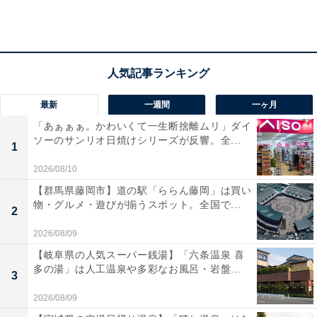
最新
一週間
一ヶ月
「とーちゃんのお宝」を探し当てるともらえるオリジナルコラボシール（画
像提供：新横浜ラーメン博物館）
「あぁぁぁ。かわいくて一生断捨離ムリ」ダイ
ソーのサンリオ日焼けシリーズが反響。全...
1
ラー博館内の昭和33年の街並みを散歩しながら、クイズ
2026/08/10
の正解を導き出す館内散策型クイズゲーム「大捜査線」
【群馬県藤岡市】道の駅「ららん藤岡」は買い
がしんちゃんとコラボ。街の中に隠された「とーちゃん
物・グルメ・遊びが揃うスポット。全国で...
のお宝」を探し当てると、オリジナルコラボシールプレ
2
ゼントする。
2026/08/09
【岐阜県の人気スーパー銭湯】「六条温泉 喜
多の湯」は人工温泉や多彩なお風呂・岩盤...
3
2026/08/09