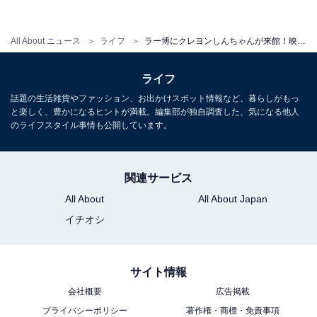
映画に登場するラーメン丼を再現し、コラボラー
All About ニュース
ライフ
ラー博にクレヨンしんちゃんが来館！映画に登場するラーメン丼も再現
メンを販売
ライフ
話題の生活雑貨やファッション、お出かけスポット情報など、暮らしがもっ
と楽しく、豊かになるヒントが満載。編集部が独自調査した、気になる他人
のライフスタイル事情も公開しています。
関連サービス
All About
All About Japan
イチオシ
サイト情報
会社概要
広告掲載
プライバシーポリシー
著作権・商標・免責事項