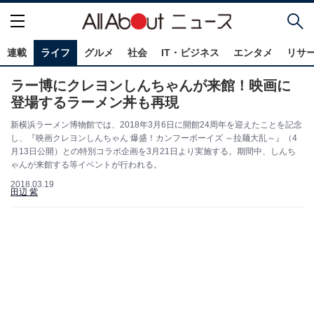
連載
ライフ
グルメ
社会
IT・ビジネス
エンタメ
リサ
ラー博にクレヨンしんちゃんが来館！映画に
登場するラーメン丼も再現
新横浜ラーメン博物館では、2018年3月6日に開館24周年を迎えたことを記念
し、『映画クレヨンしんちゃん 爆盛！カンフーボーイズ ～拉麺大乱～』（4
月13日公開）との特別コラボ企画を3月21日より実施する。期間中、しんち
ゃんが来館する等イベントが行われる。
2018.03.19
田辺 紫