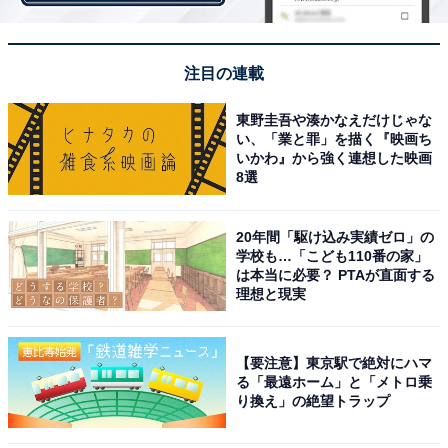
1階ギャラリーには「カスカベ防衛隊」の巨大パネルも
展示。ラーメングッズを選んで、大迫力の写真を撮るこ
注目の連載
とができる。ミュージアムショップ（1階）では、しん
ちゃんグッズも販売。
東野圭吾や湊かなえだけじゃな
い、「業と罪」を描く『映画ち
いかわ』から強く連想した映画
開催期間：2018年3月21日(水・祝)～2018年5月13日(日)
8選
※クレヨンしんちゃん来場は3月21日(水・祝)～3月28日
(水)
20年間「駆け込み実績ゼロ」の
学校も…「こども110番の家」
は本当に必要？ PTAが直面する
理想と現実
【要注意】東京駅で絶対にハマ
る「最遠ホーム」と「メトロ乗
り換え」の絶望トラップ