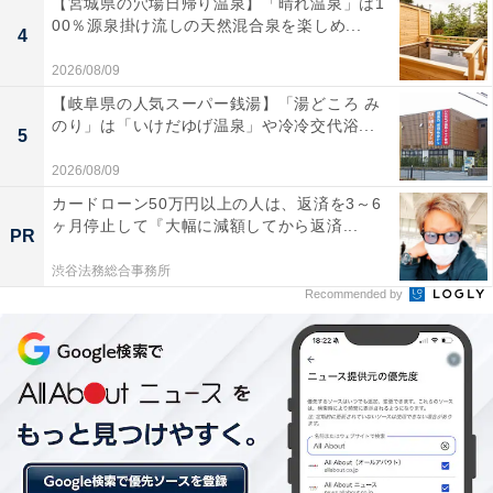
【宮城県の穴場日帰り温泉】「晴れ温泉」は1
00％源泉掛け流しの天然混合泉を楽しめ...
4
2026/08/09
【岐阜県の人気スーパー銭湯】「湯どころ み
のり」は「いけだゆげ温泉」や冷冷交代浴...
5
2026/08/09
カードローン50万円以上の人は、返済を3～6
ヶ月停止して『大幅に減額してから返済...
PR
渋谷法務総合事務所
Recommended by
1階ギャラリーに展示される「カスカベ防衛隊」巨大パネル（画像はイメー
ジ、画像提供：新横浜ラーメン博物館）
期間中は「しんちゃん」がラー博に来館する日も。館内
を歩いているところを見つけたら、一緒に写真を撮るこ
ともできる。しんちゃんとじゃんけん大会も開催。