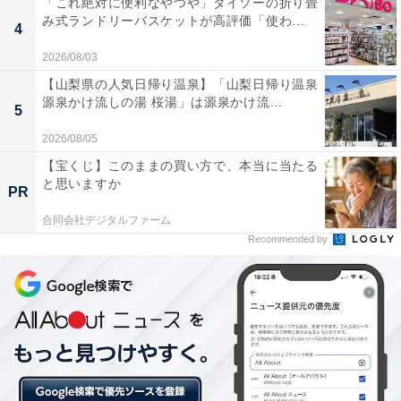
「これ絶対に便利なやつや」ダイソーの折り畳
み式ランドリーバスケットが高評価「使わ...
4
イタリアから「SPONTINI」オーナーのマッシモ・イノチェンティさんが駆
け付け、オープンを祝った。2015年の東京への出店が海外進出の第1店舗目
2026/08/03
で、以後、積極的なグローバル展開を進めている（2018年3月19日撮影）
【山梨県の人気日帰り温泉】「山梨日帰り温泉
源泉かけ流しの湯 桜湯」は源泉かけ流...
5
2026/08/05
【宝くじ】このままの買い方で、本当に当たる
と思いますか
PR
合同会社デジタルファーム
Recommended by