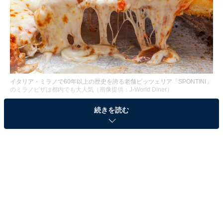
イタリア・ミラノで60年以上の歴史を誇る老舗ピッツェリア「SPONTINI」
のミラノピザは都内でも大人気（画像提供：J-World Diner）
東京都内でピッツェリアやスペイン料理店を展開するJ-
続きを読む
World Dinerは、イタリア・ミラノで60年以上の歴史を誇
る「PIZZERIA SPONTINI（ピッツェリア スポンティー
ニ）」の新業態をオープンした。場所は、横浜ジョイナ
ス「FOOD &TIME ISETAN YOKOHAMA（フード アンド
タイム イセタン ヨコハマ）」のフードコート内。オープ
ン日は2018年3月20日(火)。