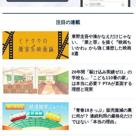
既存メニューを見直し、よりカジュアルに本格的
なミラノピザを提供
注目の連載
東野圭吾や湊かなえだけじゃな
い、「業と罪」を描く『映画ち
いかわ』から強く連想した映画
8選
20年間「駆け込み実績ゼロ」の
学校も…「こども110番の家」
は本当に必要？ PTAが直面する
理想と現実
「青春18きっぷ」販売激減の裏
に何が？ 連続利用の厳格化だけ
ではない「本当の理由」
新業態となることからショップのメインカラーを赤から黒へチェンジした