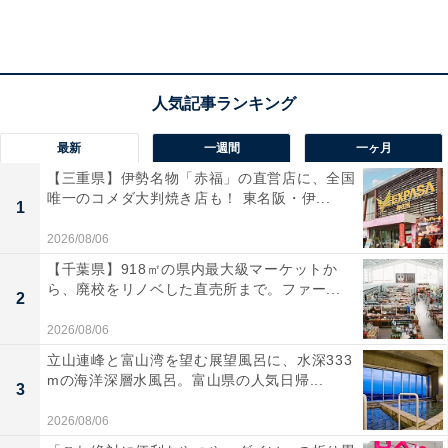
ァレラチーズ、もちもちの生地、底部分のカリカリとし
た軽く個性的な食感が魅力となっている。チーズがのっ
たマルゲリータと、チーズなしのマリナーラの2種類
で、サイズは1/16サイズ（＝ピッコロ）から1ホールま
で、トッピングやセットメニューもある。
最新
一週間
一ヶ月
【三重県】伊勢名物「赤福」の直営店に、全国
唯一のコメダ大判焼き店も！ 東名阪・伊...
1
2026/08/06
【千葉県】918㎡の県内最大級マーケットか
ら、廃校をリノベした直売所まで。ファー...
2
2026/08/06
立山連峰と富山湾を望む展望風呂に、水深333
mの海洋深層水風呂。富山県の人気日帰...
3
2026/08/06