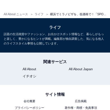
All About ニュース
ライフ
横浜でミラノピザを、低価格で！「SPONTINI」が初のフードコート出店
ライフ
話題の生活雑貨やファッション、お出かけスポット情報など、暮らしがもっ
と楽しく、豊かになるヒントが満載。編集部が独自調査した、気になる他人
のライフスタイル事情も公開しています。
4月2日までマルゲリータAセット（マルゲリータ1ピース＋ソフトドリン
ク）を500円（税別、通常価格650円）で提供する（2018年3月19日撮影）
関連サービス
All About
All About Japan
イチオシ
サイト情報
会社概要
広告掲載
プライバシーポリシー
著作権・商標・免責事項