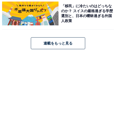
（画像提供：J-World Diner）
「移民」に冷たいのはどっちな
のか？ スイスの厳格過ぎる学歴
今回初めてフードコードに出店するにあたり、既存業態
選別と、日本の曖昧過ぎる外国
のメニューを絞り込み、オペレーションを効率化するこ
人政策
とで価格を改定。よりカジュアルに、本格的なミラノピ
ザを楽しめる業態に仕上げた。メインカラーも、これま
での「赤」から「黒」へ変更し、見た目にも印象の違っ
連載をもっと見る
た新業態となる。ターゲットをこれまでより幅広く設定
し、アルコールのセットを提供したり、1ピース（1/8サ
イズ＝ノルマーレ）のハーフサイズ（＝ピッコロ）のセ
ットも用意するなど、幅広い年代が楽しめるメニュー構
成とした。