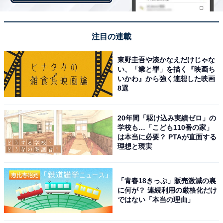
テルで限定発売
注目の連載
東野圭吾や湊かなえだけじゃな
い、「業と罪」を描く『映画ち
いかわ』から強く連想した映画
8選
20年間「駆け込み実績ゼロ」の
学校も…「こども110番の家」
は本当に必要？ PTAが直面する
理想と現実
「青春18きっぷ」販売激減の裏
に何が？ 連続利用の厳格化だけ
ではない「本当の理由」