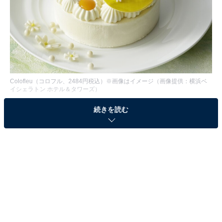
Colofleu（コロフル、2484円税込）※画像はイメージ（画像提供：横浜ベ
イシェラトン ホテル＆タワーズ）
横浜ベイシェラトン ホテル＆タワーズは、「4月のおす
続きを読む
すめケーキ」として、春を告げるお祭りであるイースタ
ーの時期にぴったりなケーキ「Colofleu（コロフル）」
を発売する。期間は2018年4月1日(日)～4月30日(月)ま
で、地下1階ペストリーショップ「ドーレ」にて。
春らしいさわやかなレモン風味のクリームを、軽いホワ
イトチョコレートムースで包み込んである。さらに、レ
モンとヘーゼルナッツ風味のチョコレートクランチでサ