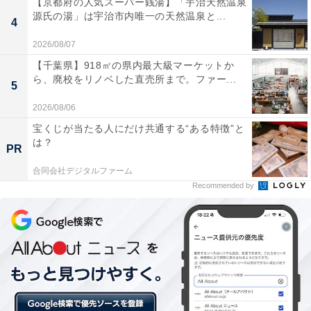
【京都府の人気スーパー銭湯】「宇治天然温泉
源氏の湯」は宇治市内唯一の天然温泉と...
4
■Colofleu（コロフル）
2026/08/07
期間：2018年4月1日～4月30日(月)
【千葉県】918㎡の県内最大級マーケットか
場所：横浜ベイシェラトン ホテル＆タワーズ 地下1階ペ
ら、廃校をリノベした直売所まで。ファー...
5
ストリーショップ「ドーレ」
価格：2484円（税込）
2026/08/06
サイズ：直径12cm（4号）※2～4人前
宝くじが当たる人にだけ共通する“ある特徴”と
は？
予約・問い合わせ：ペストリーショップ「ドーレ」045-
PR
411-1354（平日8:00～20:00、土日祝10:00～20:00）
合同会社デジタルファーム
URL：
ペストリーショップ「ドーレ」
Recommended by
【関連記事】
エイプリルフールにはホテルニューグランドの「ポワソ
ンダブリル」を
「お花見パウンドケーキセット」横浜ロイヤルパークホ