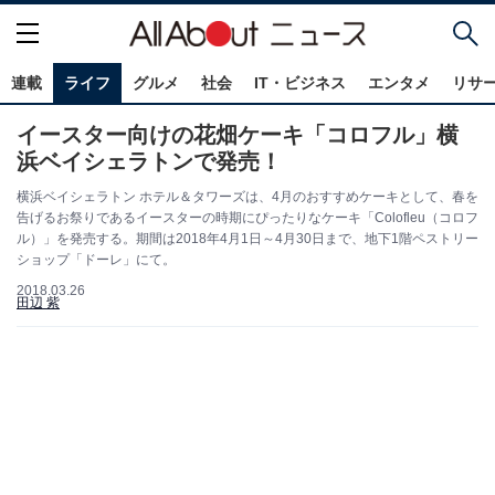
連載
ライフ
グルメ
社会
IT・ビジネス
エンタメ
リサ
イースター向けの花畑ケーキ「コロフル」横
浜ベイシェラトンで発売！
横浜ベイシェラトン ホテル＆タワーズは、4月のおすすめケーキとして、春を
告げるお祭りであるイースターの時期にぴったりなケーキ「Colofleu（コロフ
ル）」を発売する。期間は2018年4月1日～4月30日まで、地下1階ペストリー
ショップ「ドーレ」にて。
2018.03.26
田辺 紫