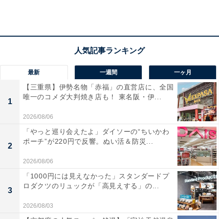
春を告げるお祭り「イースター」とは？
イースターとは、キリスト教圏では大切なイベントで、
十字架にかけられて亡くなったキリストが、その3日目
最新
一週間
一ヶ月
に復活したことを祝う「復活祭」のこと。春を告げるお
【三重県】伊勢名物「赤福」の直営店に、全国
祭りとして、盛大に祝う習慣がある。「春分の日の後
唯一のコメダ大判焼き店も！ 東名阪・伊...
1
の、最初の満月の次の日曜日」がイースターで、2018年
2026/08/06
は4月1日がその日に当たる。
「やっと巡り会えたよ」ダイソーの“ちいかわ
ポーチ”が220円で反響。ぬい活＆防災...
2
広報担当者は「Colofleu（コロフル）とは、色とりどり
2026/08/06
（Couleur）とお花（Fleur）を合わせた造語です。近
「1000円には見えなかった」スタンダードプ
年、日本にも馴染んできたイースターを祝うケーキです
ロダクツのリュックが「高見えする」の...
3
が、新生活のイベント、ホームパーティーの手土産にも
2026/08/03
おすすめです」とコメントしている。