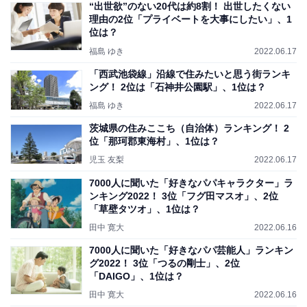
“出世欲”のない20代は約8割！ 出世したくない
理由の2位「プライベートを大事にしたい」、1
位は？
福島 ゆき
2022.06.17
「西武池袋線」沿線で住みたいと思う街ランキ
ング！ 2位は「石神井公園駅」、1位は？
福島 ゆき
2022.06.17
茨城県の住みここち（自治体）ランキング！ 2
位「那珂郡東海村」、1位は？
児玉 友梨
2022.06.17
7000人に聞いた「好きなパパキャラクター」ラ
ンキング2022！ 3位「フグ田マスオ」、2位
「草壁タツオ」、1位は？
田中 寛大
2022.06.16
7000人に聞いた「好きなパパ芸能人」ランキン
グ2022！ 3位「つるの剛士」、2位
「DAIGO」、1位は？
田中 寛大
2022.06.16