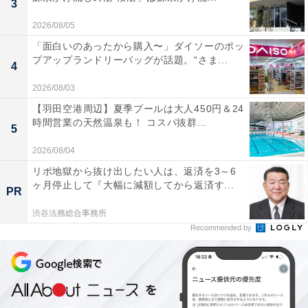
3
2026/08/05
「面白いのあったから購入〜」ダイソーのポッ
プアップランドリーバッグが話題。“さま...
4
2026/08/03
【羽田空港周辺】夏季プールは大人450円＆24
時間営業の天然温泉も！ コスパ抜群...
5
2026/08/04
リボ地獄から抜け出したい人は、返済を3～6
ヶ月停止して『大幅に減額してから返済す...
PR
渋谷法務総合事務所
Recommended by