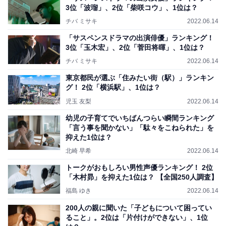
3位「波瑠」、2位「柴咲コウ」、1位は？
チバ ミサキ
2022.06.14
「サスペンスドラマの出演俳優」ランキング！
3位「玉木宏」、2位「菅田将暉」、1位は？
チバ ミサキ
2022.06.14
東京都民が選ぶ「住みたい街（駅）」ランキン
グ！ 2位「横浜駅」、1位は？
児玉 友梨
2022.06.14
幼児の子育てでいちばんつらい瞬間ランキング
「言う事を聞かない」「駄々をこねられた」を
抑えた1位は？
北崎 早希
2022.06.14
トークがおもしろい男性声優ランキング！ 2位
「木村昴」を抑えた1位は？ 【全国250人調査】
福島 ゆき
2022.06.14
200人の親に聞いた「子どもについて困ってい
ること」。2位は「片付けができない」、1位