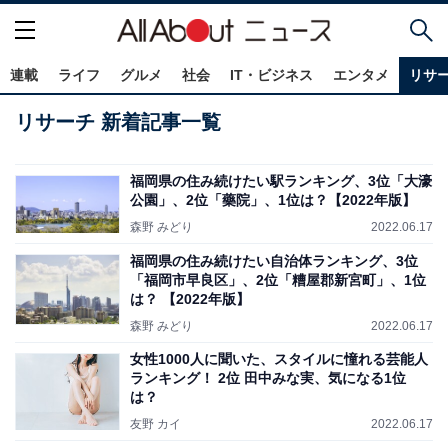
連載
ライフ
グルメ
社会
IT・ビジネス
エンタメ
リサ
リサーチ 新着記事一覧
福岡県の住み続けたい駅ランキング、3位「大濠
公園」、2位「藥院」、1位は？【2022年版】
森野 みどり
2022.06.17
福岡県の住み続けたい自治体ランキング、3位
「福岡市早良区」、2位「糟屋郡新宮町」、1位
は？ 【2022年版】
森野 みどり
2022.06.17
女性1000人に聞いた、スタイルに憧れる芸能人
ランキング！ 2位 田中みな実、気になる1位
は？
友野 カイ
2022.06.17