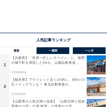
最新
一週間
一ヶ月
【兵庫県】「世界一忙しいラーメン」に、龍野
の城下町を再現したSAも。山陽自動車道...
1
2026/08/04
【栃木県】アウトレット近くのSAに、600㎡の
広々ドッグランも！ 東北自動車道の...
2
2026/08/05
【山梨県の人気日帰り温泉】「山梨日帰り温泉
源泉かけ流しの湯 桜湯」は源泉かけ流...