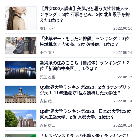
【男女600人調査】美肌だと思う女性芸能人ラ
ンキング！ 3位 石原さとみ、2位 北川景子を抑
えた1位は？
友野 カイ
2022.06.16
「浅草デートをしたい俳優」ランキング！ 3位
松坂桃李／吉沢亮、2位 佐藤健、1位は？
田中 寛大
2022.06.16
新潟県の住みここち（自治体）ランキング！ 2
位「新潟市中央区」、1位は？
児玉 友梨
2022.06.15
QS世界大学ランキング2023、2位はケンブリッ
ジ大！ 11年連続で1位を獲得した大学は？
斉藤 雄二
2022.06.14
QS世界大学ランキング2023、日本の大学は3位
東京工業大学、2位 京都大学、1位は？
斉藤 雄二
2022.06.14
「サスペンスドラマの出演女優」ランキング！