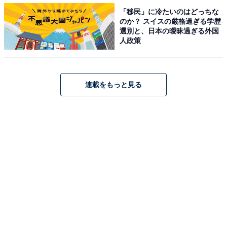
「移民」に冷たいのはどっちな
・
のか？ スイスの厳格過ぎる学歴
小学6年生の女の子が将来就きたい職業ランキング！
選別と、日本の曖昧過ぎる外国
「看護師」「教員」を超えた1位の職業とは？
人政策
・
「子どもがなりたい職業」にもコロナ影響!? 1位は
YouTuberではなく…
連載をもっと見る
・
コロナ解雇10万人超え……親が子どもになってほしい職
業、 第1位は？
・
中高生が「将来のことを相談したい」有名人ランキン
グ！ 3位「西村博之（ひろゆき）」を抑えた同率1位は？
【関連リンク】
・
プレスリリース