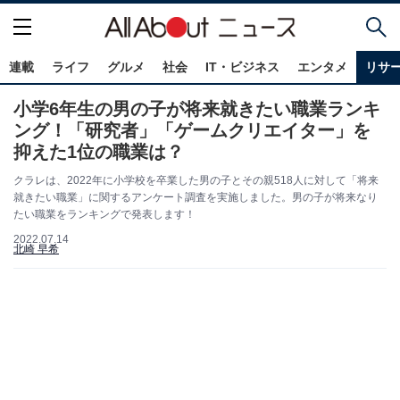
連載
ライフ
グルメ
社会
IT・ビジネス
エンタメ
リサ
小学6年生の男の子が将来就きたい職業ランキ
ング！「研究者」「ゲームクリエイター」を
抑えた1位の職業は？
クラレは、2022年に小学校を卒業した男の子とその親518人に対して「将来
就きたい職業」に関するアンケート調査を実施しました。男の子が将来なり
たい職業をランキングで発表します！
2022.07.14
北崎 早希