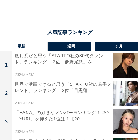
2位：ゲームクリエイター
最新
一週間
一ヶ月
2021年では4位だった「ゲームクリエイター」が2位にラ
癒し系だと思う「STARTO社の30代タレン
ンクイン。同調査における過去最高順位を獲得しまし
ト」ランキング！ 2位「伊野尾慧」を...
1
た。ゲーム大国の日本。小さな頃からゲームに慣れ親し
2026/08/07
んでいる子どもにとって、「自分が思い描くゲームを開
世界で活躍できると思う「STARTO社の若手タ
発すること」は、将来の夢として、具体的にイメージが
レント」ランキング！ 2位「目黒蓮...
2
しやすいのではないでしょうか。
2026/08/07
コロナ禍でのゲーム需要が拡大したこと、さらにコンピ
「HANA」の好きなメンバーランキング！ 2位
「YURI」を抑えた1位は？【20...
ューター上での“スポーツ競技”として世界的に人気を集
3
めているeスポーツなども、子どもの興味に影響を与え
2026/07/24
ていそうですね。