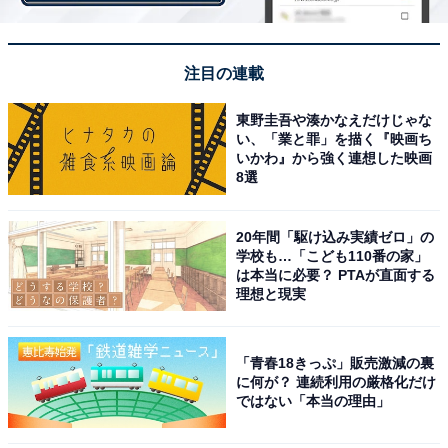
位をキープしました。2022年に行われた北京五輪（冬
季）、2021年に行われた“東京2020”こと東京五輪（夏
注目の連載
季）など、スポーツ選手の活躍を目の当たりにするイベ
ントが続いたことも、子どもの注目を集めたきっかけな
東野圭吾や湊かなえだけじゃな
のかもしれません。
い、「業と罪」を描く『映画ち
いかわ』から強く連想した映画
8選
スケートボードやBMXフリースタイルなど、五輪の種目
に新競技が追加されたことなども影響して、サッカーや
20年間「駆け込み実績ゼロ」の
野球だけではなく、“スポーツ選手”という職業の幅その
学校も…「こども110番の家」
は本当に必要？ PTAが直面する
ものが広がっていることにも注目したいですね。
理想と現実
＞20位までの全ランキング結果を見る
「青春18きっぷ」販売激減の裏
に何が？ 連続利用の厳格化だけ
ではない「本当の理由」
【おすすめ記事】