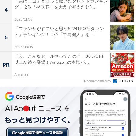
「実は二世」と知って驚いたタレントランキン
グ！ 2位「杉咲花」を大差で抑えた1位...
4
2025/11/07
「ファンサがすごいと思うSTARTO社タレン
ト」ランキング！ 2位「中島健人」を...
5
2026/08/05
「え、こんなセールやってたの？」80％OFF
以上が続々登場！Amazonの本気が...
PR
Amazon
Recommended by
1位：スポーツ選手
1位は、スポーツ選手。2020年の調査から、3年連続で首