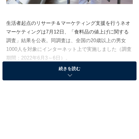
生活者起点のリサーチ＆マーケティング支援を行うネオ
マーケティングは7月12日、「食料品の値上げに関する
調査」結果を公表。同調査は、全国の20歳以上の男女
1000人を対象にインターネット上で実施しました（調査
期間：2022年6月3～6日）。
続きを読む
2022年に入ってから6月までの5カ月間で4770品目が値
上げが実施され、今後も年内だけで累計1万798品目の値
上げが計画されています。日常生活に関わる商品の値上
げが続く中、「食料品の値上げ」に関する人々の意識や
行動について調査しました。
値上がりを感じて「買い控える」商品ランキン