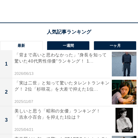
物」、3位「スイーツ・お菓子」がいずれも僅差で続き
ました。
2位の「スイーツ・お菓子」と4位の「アイス」などの嗜
好品、2位の「缶詰・瓶詰・乾物」、5位の「惣菜・お弁
最新
一週間
一ヶ月
当」、6位の「レトルト・加工食品」など、食材を調理
「背まで高いと思わなかった」“身長を知って
すれば代替できる商品が並びました。
驚いた40代男性俳優”ランキング！ 1...
1
2026/06/13
「実は二世」と知って驚いたタレントランキン
グ！ 2位「杉咲花」を大差で抑えた1位...
2
2025/11/07
美しいと思う「昭和の女優」ランキング！
「吉永小百合」を抑えた1位は？
3
2025/04/21