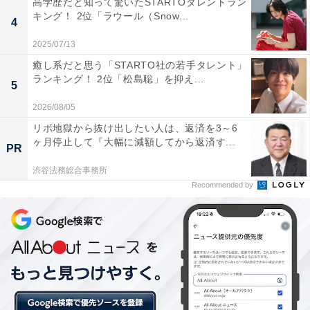
高学歴だと知って驚いたSTARTOタレントラン
キング！ 2位「ラウール（Snow...
4
2025/07/13
癒し系だと思う「STARTO社の若手タレント」
ランキング！ 2位「松島聡」を抑え...
5
値上がりを感じる食料品、1位は「野菜」
2026/08/05
リボ地獄から抜け出したい人は、返済を3～6
直近3カ月で食料品を購入する際、「とても値上がりを
ヶ月停止して『大幅に減額してから返済す...
PR
感じる」「やや値上がりを感じる」と回答した人は、全
体の85.5％でした。
渋谷法務総合事務所
Recommended by