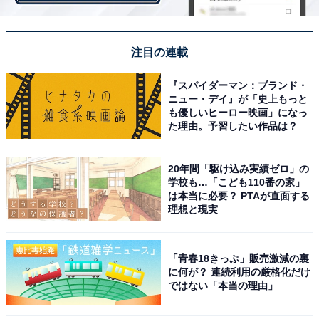
注目の連載
値上がりを感じている食料品
『スパイダーマン：ブランド・
ニュー・デイ』が「史上もっと
も優しいヒーロー映画」になっ
値上がりを感じる食料品は、「野菜」と回答した人が
た理由。予習したい作品は？
65.7％と最も多く、次いで、「肉・魚」「チーズ等 加工
乳製品」が続きました。
20年間「駆け込み実績ゼロ」の
学校も…「こども110番の家」
は本当に必要？ PTAが直面する
理想と現実
「青春18きっぷ」販売激減の裏
に何が？ 連続利用の厳格化だけ
ではない「本当の理由」