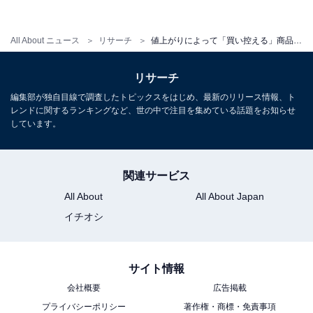
All About ニュース
リサーチ
値上がりによって「買い控える」商品ランキング！ 2位は「缶詰・瓶詰・乾物」、1位は？
リサーチ
普段、同じブランドの商品を購入している商品カテゴリ
編集部が独自目線で調査したトピックスをはじめ、最新のリリース情報、ト
レンドに関するランキングなど、世の中で注目を集めている話題をお知らせ
しています。
「普段同じブランドを購入している」商品がある、と回
答した855人に聞いた商品ジャンル上位10項目の中で、
最も多かったのは「牛乳・乳製品・卵」。次いで、「チ
関連サービス
ーズ等 加工乳製品」と、乳製品が続きました。
All About
All About Japan
イチオシ
普段同じ商品を購入するお気に入りのブランドがある中
で、その商品の値上がりを感じた際に、他のより安い商
品を購入しているかどうかを聞きました。
サイト情報
会社概要
広告掲載
プライバシーポリシー
著作権・商標・免責事項