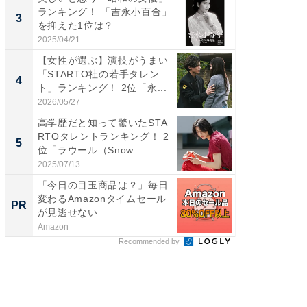
ランキング！ 「吉永小百合」
RTO社
3
3
を抑えた1位は？
キング！
2025/04/21
2026/08/0
【女性が選ぶ】演技がうまい
癒し系だ
「STARTO社の若手タレン
の30代
4
4
ト」ランキング！ 2位「永...
グ！ 2
2026/05/27
2026/08/0
高学歴だと知って驚いたSTA
「ファン
RTOタレントランキング！ 2
ARTO
5
5
位「ラウール（Snow...
グ！ 2
2025/07/13
2026/08/0
「今日の目玉商品は？」毎日
全国の
変わるAmazonタイムセール
付きの
PR
PR
が見逃せない
Amazon
COCO VIL
Recommended by