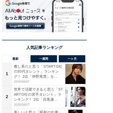
最新
一週間
一ヶ月
癒し系だと思う「STARTO社
癒し系だ
の30代タレント」ランキン
の若手
1
1
グ！ 2位「伊野尾慧」を...
グ！ 2
2026/08/07
2026/08/0
世界で活躍できると思う「ST
「パフ
ARTO社の若手タレント」ラ
思うST
2
2
ンキング！ 2位「目黒蓮...
ンキング
2026/08/07
2026/08/0
美しいと思う「昭和の女優」
ギャップ