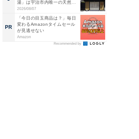
湯」は宇治市内唯一の天然温
リーバ
泉と...
わ...
2026/08/07
2026/08/0
「今日の目玉商品は？」毎日
【見城徹
変わるAmazonタイムセール
も変わ
PR
PR
が見逃せない
Amazon
FINCHI o
Recommended by