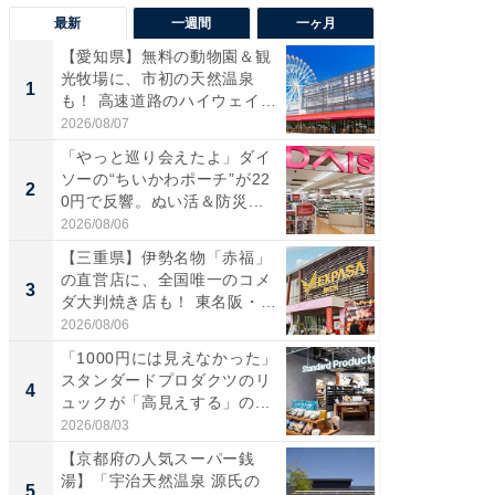
最新
一週間
一ヶ月
【愛知県】無料の動物園＆観
【兵庫
光牧場に、市初の天然温泉
ーメン
1
1
も！ 高速道路のハイウェイオ
再現した
ア...
道...
2026/08/07
2026/08/0
「やっと巡り会えたよ」ダイ
【三重
ソーの“ちいかわポーチ”が22
の直営
2
2
0円で反響。ぬい活＆防災...
ダ大判焼
伊...
2026/08/06
2026/08/0
【三重県】伊勢名物「赤福」
【千葉県
の直営店に、全国唯一のコメ
級マー
3
3
ダ大判焼き店も！ 東名阪・
ノベし
伊...
ー...
2026/08/06
2026/08/0
「1000円には見えなかった」
立山連
スタンダードプロダクツのリ
風呂に、
4
4
ュックが「高見えする」の...
層水風
帰...
2026/08/03
2026/08/0
【京都府の人気スーパー銭
「これ
湯】「宇治天然温泉 源氏の
ダイソ
5
5