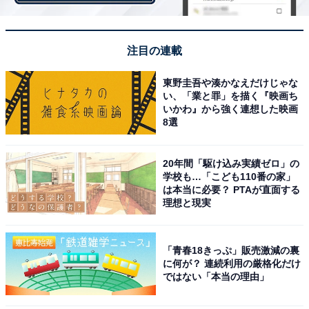
1位は4年連続！ 落ち着いた住環境がある「西宮
市」
注目の連載
大阪と神戸のほぼ中間に位置する兵庫県「西宮市」。高
東野圭吾や湊かなえだけじゃな
い、「業と罪」を描く『映画ち
校野球の聖地「阪神甲子園球場」や新年の福男選びで知
いかわ』から強く連想した映画
られる「西宮神社」などの有名スポットがあります。居
8選
住者コメントを見ると、「静かで落ち着いており、治安
や地域の連携が良い。また自転車圏内に『西宮ガーデン
20年間「駆け込み実績ゼロ」の
学校も…「こども110番の家」
ズ』があり、ショッピングや映画などの娯楽も楽しめ
は本当に必要？ PTAが直面する
る」と、治安の良さや利便性の高さが居住満足度につな
理想と現実
がっていることが分かります。
「青春18きっぷ」販売激減の裏
に何が？ 連続利用の厳格化だけ
＞5位までの全ランキング結果を見る
ではない「本当の理由」