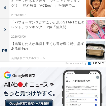
ギャップがあると思う「ジュニア」ランキン
良く、交通の利便性が高いエリアです。また、海や公園
グ！ 「浮所飛貴（ACEes）」を僅差で...
4
などの自然豊かな住環境に加え、子育てサービスが充実
2026/08/07
しているため若い世代からも人気があるようです。
「パフォーマンスがすごいと思うSTARTO社タ
レント」ランキング！ 2位「佐久間...
5
2026/08/06
【当選した人が暴露】宝くじ運が動く時、必ず
ある前触れ
PR
合同会社デジタルファーム
Recommended by