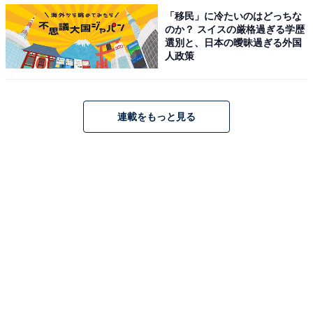
「移民」に冷たいのはどっちな
【おすすめ記事】
のか？ スイスの厳格過ぎる学歴
・
選別と、日本の曖昧過ぎる外国
人政策
兵庫県民が選ぶ「住みたい街（駅）」ランキング！ 2位
「神戸三宮エリア」、1位は？
・
連載をもっと見る
奈良県民が選ぶ「住みたい街（駅）」ランキング！ 2位
「梅田エリア」、1位は？
・
関西の住みたい街（駅）ランキング！ 2位「梅田エリ
ア」、1位は？
・
関西居住者が選ぶ「住みたい街（自治体）」ランキン
グ！ 2位「東京23区」、1位は？
【関連リンク】