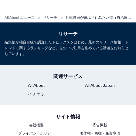
・
プレスリリース
All About ニュース
リサーチ
兵庫県民が選ぶ「住みたい街（自治体）」ランキング！ 2位「明石市」、1位は？
リサーチ
編集部が独自目線で調査したトピックスをはじめ、最新のリリース情報、ト
レンドに関するランキングなど、世の中で注目を集めている話題をお知らせ
しています。
関連サービス
All About
All About Japan
イチオシ
サイト情報
1
2
会社概要
広告掲載
プライバシーポリシー
著作権・商標・免責事項