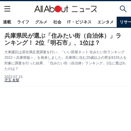
連載
ライフ
グルメ
社会
IT・ビジネス
エンタメ
リサ
兵庫県民が選ぶ「住みたい街（自治体）」ラ
ンキング！ 2位「明石市」、1位は？
大東建託は居住満足度調査を行い、「いい部屋ネット 住みたい街ランキング
2022＜兵庫県版＞」を発表しました。兵庫県に住む20歳以上の男女8155人を
対象に調査を行った結果、「住みたい街（自治体）ランキング」1位に選ばれ
たのは？
2022.07.15
児玉 友梨