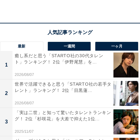
最新
一週間
一ヶ月
癒し系だと思う「STARTO社の30代タレン
ト」ランキング！ 2位「伊野尾慧」を...
1
2026/08/07
世界で活躍できると思う「STARTO社の若手タ
レント」ランキング！ 2位「目黒蓮...
2
2位はベッドタウンとしても人気の「明石市」
2026/08/07
「実は二世」と知って驚いたタレントランキン
兵庫県「明石市」は、瀬戸内海に面した県南部に位置し
グ！ 2位「杉咲花」を大差で抑えた1位...
3
ています。市の北・東部は神戸市と、西部は加古川市、
2025/11/07
稲美市、播磨町と隣接。神戸や大阪方面へのアクセスが