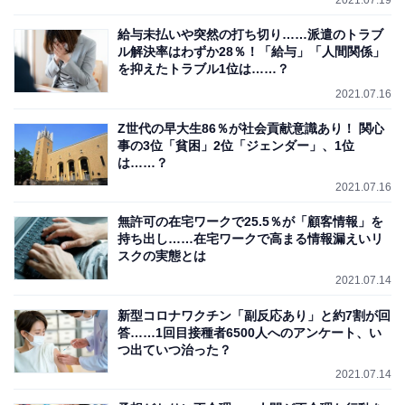
2021.07.19
給与未払いや突然の打ち切り……派遣のトラブ
ル解決率はわずか28％！「給与」「人間関係」
を抑えたトラブル1位は……？
2021.07.16
Z世代の早大生86％が社会貢献意識あり！ 関心
事の3位「貧困」2位「ジェンダー」、1位
は……？
2021.07.16
無許可の在宅ワークで25.5％が「顧客情報」を
持ち出し……在宅ワークで高まる情報漏えいリ
スクの実態とは
2021.07.14
新型コロナワクチン「副反応あり」と約7割が回
答……1回目接種者6500人へのアンケート、い
つ出ていつ治った？
2021.07.14