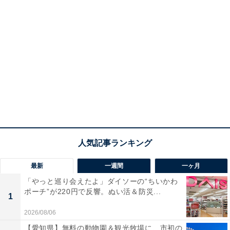
最新
一週間
一ヶ月
「やっと巡り会えたよ」ダイソーの“ちいかわ
ポーチ”が220円で反響。ぬい活＆防災...
1
2026/08/06
【愛知県】無料の動物園＆観光牧場に、市初の