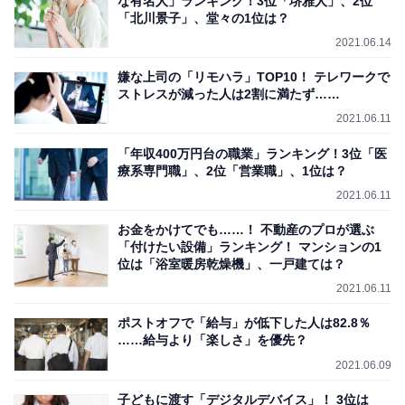
な有名人」ランキング！3位「堺雅人」、2位
「北川景子」、堂々の1位は？
2021.06.14
嫌な上司の「リモハラ」TOP10！ テレワークで
ストレスが減った人は2割に満たず……
2021.06.11
「年収400万円台の職業」ランキング！3位「医
療系専門職」、2位「営業職」、1位は？
2021.06.11
お金をかけてでも……！ 不動産のプロが選ぶ
「付けたい設備」ランキング！ マンションの1
位は「浴室暖房乾燥機」、一戸建ては？
2021.06.11
ポストオフで「給与」が低下した人は82.8％
……給与より「楽しさ」を優先？
2021.06.09
子どもに渡す「デジタルデバイス」！ 3位は