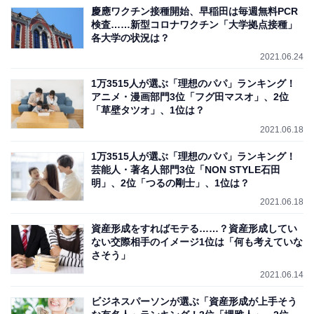
慶應ワクチン接種開始、早稲田は毎週無料PCR
検査……新型コロナワクチン「大学拠点接種」
各大学の状況は？
2021.06.24
1万3515人が選ぶ「理想のパパ」ランキング！
アニメ・漫画部門3位「フグ田マスオ」、2位
「草壁タツオ」、1位は？
2021.06.18
1万3515人が選ぶ「理想のパパ」ランキング！
芸能人・著名人部門3位「NON STYLE石田
明」、2位「つるの剛士」、1位は？
2021.06.18
資産形成をすればモテる……？資産形成してい
ない交際相手のイメージ1位は「何も考えていな
さそう」
2021.06.14
ビジネスパーソンが選ぶ「資産形成が上手そう