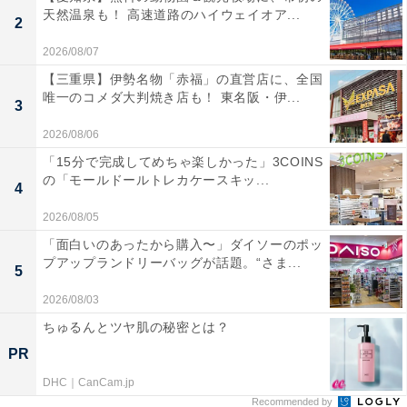
天然温泉も！ 高速道路のハイウェイオア...
2
2026/08/07
【三重県】伊勢名物「赤福」の直営店に、全国
唯一のコメダ大判焼き店も！ 東名阪・伊...
3
2026/08/06
「15分で完成してめちゃ楽しかった」3COINS
の「モールドールトレカケースキッ...
4
2026/08/05
「面白いのあったから購入〜」ダイソーのポッ
プアップランドリーバッグが話題。“さま...
5
2026/08/03
ちゅるんとツヤ肌の秘密とは？
PR
DHC｜CanCam.jp
Recommended by