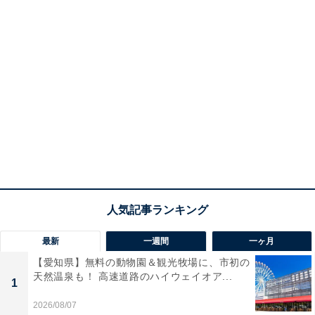
最新
一週間
一ヶ月
【愛知県】無料の動物園＆観光牧場に、市初の
天然温泉も！ 高速道路のハイウェイオア...
1
2026/08/07