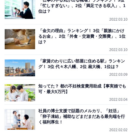
「仕事のやる気が出る職場」ランキング！ 3位
「忙しすぎない」、2位「満足できる収入」、1
位は？
2022.03.10
「金欠の理由」ランキング！ 3位「親族にかけ
るお金」、2位「外食・交遊費・交際費」、1位
は？
2022.03.10
「家賃のわりに広い部屋に住める駅」ランキン
グ！ 3位 代々木八幡、2位 扇大橋、1位は？
2022.03.09
知ってた？ 都の不妊検査費用助成【事実婚でも
可・最大5万円】
2022.03.04
社員の博士支援で話題のメルカリ、「妊活」
「卵子凍結」補助などまだまだある最先端を行
く福利厚生！
2022.02.02