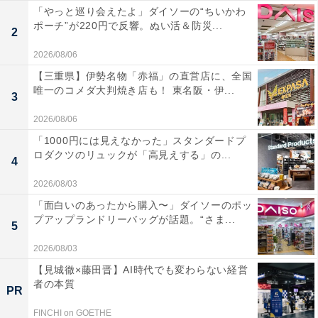
「やっと巡り会えたよ」ダイソーの“ちいかわ
ポーチ”が220円で反響。ぬい活＆防災...
2
2026/08/06
【三重県】伊勢名物「赤福」の直営店に、全国
唯一のコメダ大判焼き店も！ 東名阪・伊...
3
2026/08/06
「1000円には見えなかった」スタンダードプ
ロダクツのリュックが「高見えする」の...
4
2026/08/03
「面白いのあったから購入〜」ダイソーのポッ
プアップランドリーバッグが話題。“さま...
5
2026/08/03
【見城徹×藤田晋】AI時代でも変わらない経営
者の本質
PR
FINCHI on GOETHE