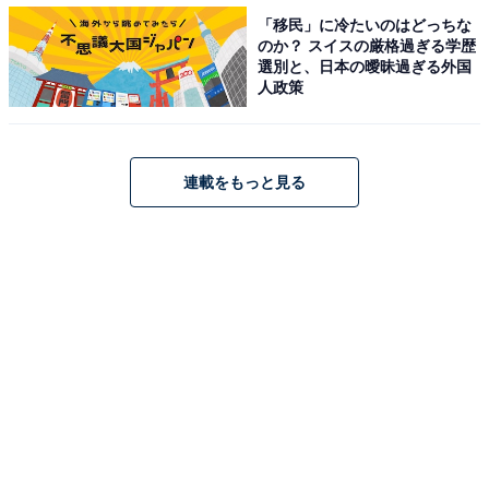
謝されないとき」に2倍以上の差をつけた1位は？
「移民」に冷たいのはどっちな
・
のか？ スイスの厳格過ぎる学歴
「自分の会社の好きなところ」ランキング！ 2位「休日
選別と、日本の曖昧過ぎる外国
人政策
のとりやすさ」、1位は？
連載をもっと見る