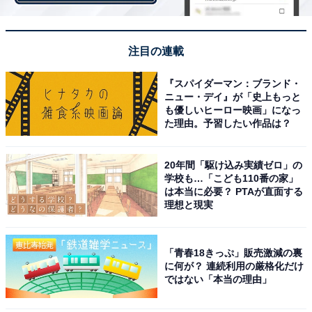
注目の連載
【おすすめ記事】
『スパイダーマン：ブランド・
ニュー・デイ』が「史上もっと
・
も優しいヒーロー映画」になっ
「月収25万円で出社勤務」VS「月収18万円でテレワー
た理由。予習したい作品は？
ク勤務」5.6倍の大差で勝ったのは？
・
20年間「駆け込み実績ゼロ」の
4000人調査「仕事を辞めたいと思ったことアリ」8割以
学校も…「こども110番の家」
は本当に必要？ PTAが直面する
上。Z世代のみ「給与」が理由1位、その他世代は？
理想と現実
・
女性が「転職で役立たなかったと思う資格」 2位「英
「青春18きっぷ」販売激減の裏
検」を抑えた圧倒的1位は？
に何が？ 連続利用の厳格化だけ
・
ではない「本当の理由」
「仕事がつまらない瞬間」ランキング！ 2位「評価・感