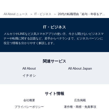
1
2
All About ニュース
IT・ビジネス
20代の転職理由「給与・年収をアップさせたい」が最多！ 希望年収は「401万円」以上
IT・ビジネス
メルカリやLINEなど人気スマホアプリの使い方、今さら聞けないビジネスマ
ナーや転職に関する話題など、若手からベテランまで、ビジネスパーソンに
役立つ情報を分かりやすく解説します。
関連サービス
All About
All About Japan
イチオシ
サイト情報
会社概要
広告掲載
プライバシーポリシー
著作権・商標・免責事項