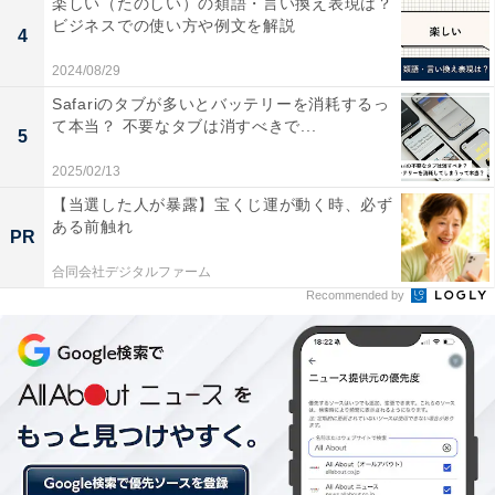
楽しい（たのしい）の類語・言い換え表現は？
キャプションヤングキャリアと第二新卒の「希望年収​​​​​」​
ビジネスでの使い方や例文を解説
4
2024/08/29
転職後の希望年収について、ヤングキャリアの過半数が
Safariのタブが多いとバッテリーを消耗するっ
「401万円以上」と回答。「501万円以上」を希望する割
て本当？ 不要なタブは消すべきで...
5
合は28.4％でした。
2025/02/13
【当選した人が暴露】宝くじ運が動く時、必ず
一方で、第二新卒は「301万円～400万円」（33.8％）が
ある前触れ
PR
最多でした。次いで「401万円以上」（30.6％）と続く
合同会社デジタルファーム
結果に。同じ20代でも、社会人の経験年数によって希望
Recommended by
年収に差異があることが分かりました。
＞＞次ページ：転職後の年収、何万円アップが希望？