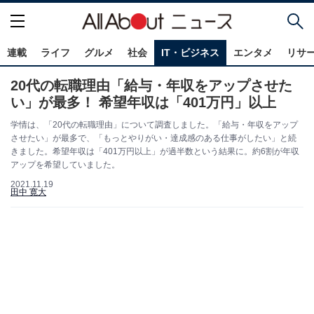
連載
ライフ
グルメ
社会
IT・ビジネス
エンタメ
リサ
20代の転職理由「給与・年収をアップさせた
い」が最多！ 希望年収は「401万円」以上
学情は、「20代の転職理由」について調査しました。「給与・年収をアップ
させたい」が最多で、「もっとやりがい・達成感のある仕事がしたい」と続
きました。希望年収は「401万円以上」が過半数という結果に。約6割が年収
アップを希望していました。
2021.11.19
田中 寛大