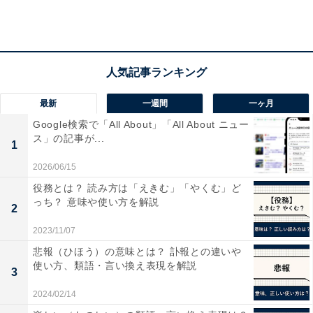
最新
一週間
一ヶ月
Google検索で「All About」「All About ニュー
ス」の記事が...
1
2026/06/15
役務とは？ 読み方は「えきむ」「やくむ」ど
希望年収は「401万円以上」が過半数
っち？ 意味や使い方を解説
2
2023/11/07
悲報（ひほう）の意味とは？ 訃報との違いや
使い方、類語・言い換え表現を解説
3
2024/02/14