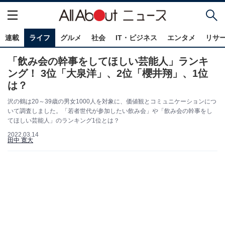
連載
ライフ
グルメ
社会
IT・ビジネス
エンタメ
リサ
「飲み会の幹事をしてほしい芸能人」ランキ
ング！ 3位「大泉洋」、2位「櫻井翔」、1位
は？
沢の鶴は20～39歳の男女1000人を対象に、価値観とコミュニケーションにつ
いて調査しました。「若者世代が参加したい飲み会」や「飲み会の幹事をし
てほしい芸能人」のランキング1位とは？
2022.03.14
田中 寛大