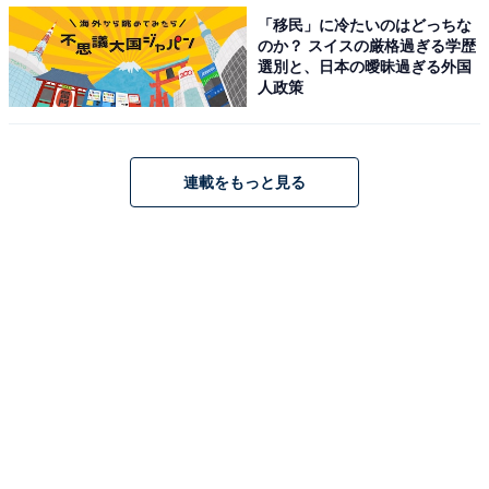
ん（16人）。「大泉洋」さんは、Z世代・ミレニアル世
「移民」に冷たいのはどっちな
のか？ スイスの厳格過ぎる学歴
代両方の3位にランクインしていました（Z世代／14人、
選別と、日本の曖昧過ぎる外国
ミレニアル世代／15人）。
人政策
【おすすめ記事】
連載をもっと見る
・
「お酒の席で愚痴を聞いてほしい芸能人」ランキング！
3位「タモリ」、2位「明石家さんま」、1位は？
・
「お酒の勢いで旦那の同期と……」 246人に匿名で聞い
た「2021年中に懺悔しておきたいこと」多かった回答3
選
・
好きな「お酒の種類」ランキング！ 「ワイン」を抑えた
人気TOP2は？