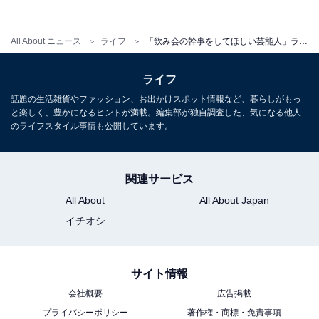
・
好きな「ビール」ランキング！ 「キリン一番搾り生ビー
All About ニュース
ライフ
「飲み会の幹事をしてほしい芸能人」ランキング！ 3位「大泉洋」、2位「櫻井翔」、1位は？
ル」を抑えた1位は？
ライフ
【関連リンク】
話題の生活雑貨やファッション、お出かけスポット情報など、暮らしがもっ
プレスリリース
と楽しく、豊かになるヒントが満載。編集部が独自調査した、気になる他人
のライフスタイル事情も公開しています。
関連サービス
All About
All About Japan
イチオシ
サイト情報
会社概要
広告掲載
プライバシーポリシー
著作権・商標・免責事項