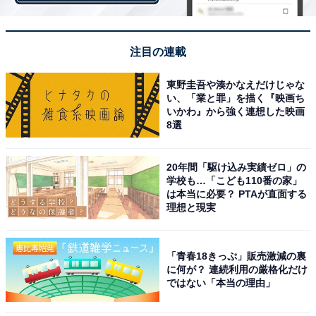
グ！ 1位は「明石家さんま」
注目の連載
東野圭吾や湊かなえだけじゃな
い、「業と罪」を描く『映画ち
いかわ』から強く連想した映画
8選
飲み会の幹事をしてほしい芸能人
20年間「駆け込み実績ゼロ」の
学校も…「こども110番の家」
は本当に必要？ PTAが直面する
理想と現実
飲み会の幹事をしてほしい芸能人について、1位は「明
石家さんま」さん（48人）でした。次いで、2位「大泉
洋」さん（29人）、3位「櫻井翔」さん（23人）と続き
「青春18きっぷ」販売激減の裏
ました。
に何が？ 連続利用の厳格化だけ
ではない「本当の理由」
世代別に見ると、ミレニアル世代の2位は「タモリ」さ