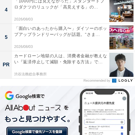
5位、「短時間で終わる」は10位。プライベートと職場
「1000円には見えなかった」スタンダードプ
ロダクツのリュックが「高見えする」の...
の飲み会では重視される項目に違いが出るようです。
4
2026/08/03
「面白いのあったから購入〜」ダイソーのポッ
プアップランドリーバッグが話題。“さま...
5
2026/08/03
カードローン地獄の人は、消費者金融が教えな
い『返済停止して減額・免除する方法』で...
PR
渋谷法務総合事務所
Recommended by
「飲み会の幹事をしてほしい芸能人」ランキン