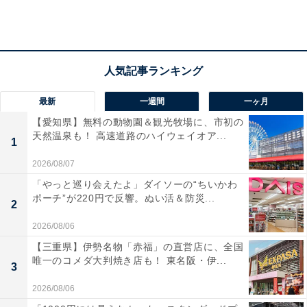
最新
一週間
一ヶ月
【愛知県】無料の動物園＆観光牧場に、市初の
天然温泉も！ 高速道路のハイウェイオア...
1
参加したいと思う職場の飲み会
2026/08/07
「やっと巡り会えたよ」ダイソーの“ちいかわ
参加したいと思う職場の飲み会について、1位は「あま
ポーチ”が220円で反響。ぬい活＆防災...
2
りお金がかからない」（40.1％）でした。次いで、2位
2026/08/06
「説教する人がいない」（39.4％）、3位「短時間で終わ
【三重県】伊勢名物「赤福」の直営店に、全国
る」（36.7％）と続きました。
唯一のコメダ大判焼き店も！ 東名阪・伊...
3
2026/08/06
プライベートの飲み会では、「説教する人がいない」は