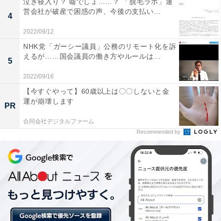
泣き寝入り？ 噓でしょ……？ 「脱毛ラボ」運
営会社が破産で困惑の声、今後の支払い...
4
2022/09/12
NHK党「ガーシー議員」公務のリモート化を訴
えるが……国会議員の働き方やルールは...
5
2022/09/16
資産形成の方法・資産形成を行なっている理由
【今すぐやって】60歳以上は〇〇しないと金
運が崩壊します
PR
合同会社デジタルファーム
実際に資産形成をしている人は「株式」（61.6％）が最
Recommended by
も多く、次いで「投資信託（42％）」、「つみたて
NISA（30.4％）」が続きました。資産形成を行っている
理由は「老後資金」が52.4％、「預金だけでは資産が増
えないため」は44.4％でした。
一方で、資産形成をしていないビジネスパーソンの理由
は「知識がない、やり方が分からない」（68.4％）が約7