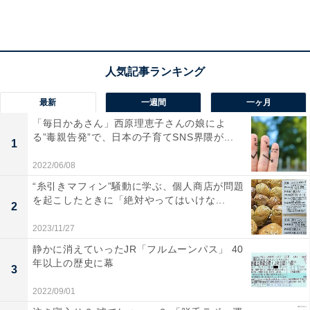
最新
一週間
一ヶ月
「毎日かあさん」西原理恵子さんの娘によ
る”毒親告発”で、日本の子育てSNS界隈が...
1
2022/06/08
“糸引きマフィン”騒動に学ぶ、個人商店が問題
を起こしたときに「絶対やってはいけな...
2
資産形成の実態！ビジネスパーソンが取り入れて
2023/11/27
いる方法は？
静かに消えていったJR「フルムーンパス」 40
年以上の歴史に幕
3
2022/09/01