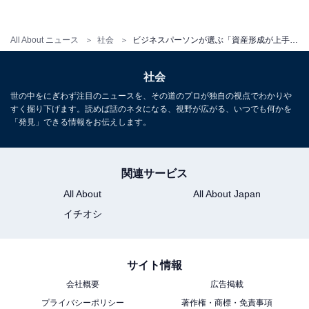
万円未満」（19.6％）が最も多い結果に。資産形成をし
ていない人は約4割が「金融資産はない」（39.6％）と回
All About ニュース
社会
ビジネスパーソンが選ぶ「資産形成が上手そうな有名人」ランキング！3位「堺雅人」、2位「北川景子」、堂々の1位は？
答しました。
社会
【おすすめ記事】
世の中をにぎわず注目のニュースを、その道のプロが独自の視点でわかりや
すく掘り下げます。読めば話のネタになる、視野が広がる、いつでも何かを
・
「発見」できる情報をお伝えします。
30代、世帯年収700万円。教育費や住宅購入資金を上手
に確保したい…
・
関連サービス
30～50代既婚者の「世帯年収」や「貯蓄額」は？ 500人
All About
All About Japan
に調査
イチオシ
・
リタイア時に安心できる貯蓄額平均は2550万円、現在の
サイト情報
貯蓄預は？
・
会社概要
広告掲載
プライバシーポリシー
著作権・商標・免責事項
貯金額「1000万円以上」の割合は？ 30〜40代子育て世