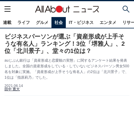
連載
ライフ
グルメ
社会
IT・ビジネス
エンタメ
リサ
ビジネスパーソンが選ぶ「資産形成が上手そ
うな有名人」ランキング！3位「堺雅人」、2
位「北川景子」、堂々の1位は？
auじぶん銀行は「資産形成と恋愛観の実態」に関するアンケート結果を発表
しました。全国の資産形成をしている・していないビジネスパーソン男女500
名を対象に実施。「資産形成が上手そうな有名人」の2位は「北川景子」で、
1位は「指原莉乃」でした。
2021.06.14
田中 寛大