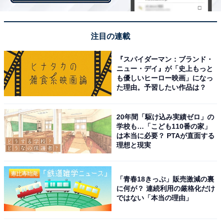
割で最も多く、次いで「リスクがあるので怖い
（48％）」、「難しい（28.8％）」に票が集まりまし
注目の連載
た。
『スパイダーマン：ブランド・
ニュー・デイ』が「史上もっと
も優しいヒーロー映画」になっ
た理由。予習したい作品は？
20年間「駆け込み実績ゼロ」の
学校も…「こども110番の家」
は本当に必要？ PTAが直面する
理想と現実
「青春18きっぷ」販売激減の裏
に何が？ 連続利用の厳格化だけ
ではない「本当の理由」