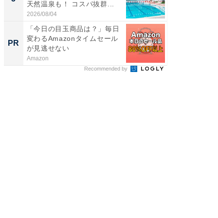
天然温泉も！ コスパ抜群...
ュックが
2026/08/04
2026/08/0
「今日の目玉商品は？」毎日
手作業
変わるAmazonタイムセール
ップする
PR
PR
が見逃せない
Amazon
カイタヨ
Recommended by