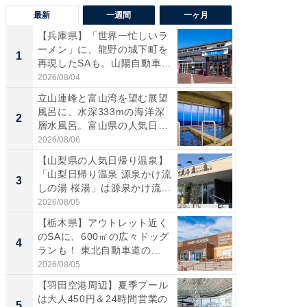
最新
一週間
一ヶ月
【兵庫県】「世界一忙しいラ
【三重
ーメン」に、龍野の城下町を
「鈴鹿天
1
1
再現したSAも。山陽自動車
は100
道...
2026/08/04
2026/08/0
立山連峰と富山湾を望む展望
「ミニオ
風呂に、水深333mの海洋深
ッグ！ 
2
2
層水風呂。富山県の人気日
ど、夏限
帰...
2026/08/06
2026/08/0
【山梨県の人気日帰り温泉】
【埼玉
「山梨日帰り温泉 源泉かけ流
「行田天
3
3
しの湯 桜湯」は源泉かけ流...
は和の
が...
2026/08/05
2026/08/0
【栃木県】アウトレット近く
【石川
のSAに、600㎡の広々ドッグ
湯】「天
4
4
ランも！ 東北自動車道の...
賀ゆめ
お...
2026/08/05
2026/08/0
【羽田空港周辺】夏季プール
「100
は大人450円＆24時間営業の
スタン
5
5