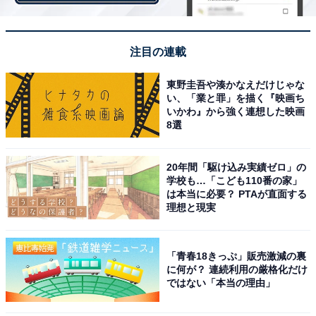
注目の連載
東野圭吾や湊かなえだけじゃな
い、「業と罪」を描く『映画ち
いかわ』から強く連想した映画
8選
20年間「駆け込み実績ゼロ」の
学校も…「こども110番の家」
は本当に必要？ PTAが直面する
男女ともに育休を取得したら期待することは「子
理想と現実
育ての大変さを共有」
「青春18きっぷ」販売激減の裏
に何が？ 連続利用の厳格化だけ
ではない「本当の理由」