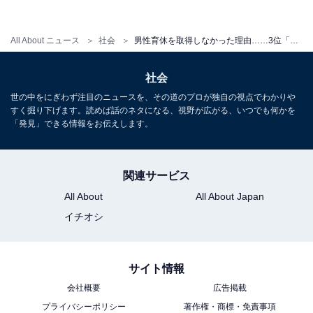
【おすすめ記事】
All About ニュース
社会
男性育休を取得しなかった理由……3位「必要性を感じなかった」2位「収入を減らしたくなかった」、1位は？
・
パワハラ・セクハラ・マタハラ……行為者の自覚はあ
社会
る？ 社会人1万1209人へのアンケート結果を発表！
世の中をにぎわず注目のニュースを、その道のプロが独自の視点でわかりや
・
すく掘り下げます。読めば話のネタになる、視野が広がる、いつでも何かを
家事＆育児のパパママ実比率は「9：1」が1位、現役子
「発見」できる情報をお伝えします。
育てペアの理想と現実が明らかに
・
関連サービス
パパの在宅勤務、8割のママが好意的「育児に積極的
All About
All About Japan
に」
イチオシ
・
約9割の母親が「家事育児と仕事の両立」に不安、育休
復帰ママの悩みとは
サイト情報
会社概要
広告掲載
【関連リンク】
プライバシーポリシー
著作権・商標・免責事項