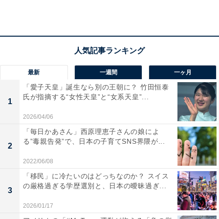
男性育休の取得に効果的だと思うのは「上司や同
最新
一週間
一ヶ月
僚の理解・サポート」
「愛子天皇」誕生なら別の王朝に？ 竹田恒泰
氏が指摘する“女性天皇”と“女系天皇”...
1
2026/04/06
「毎日かあさん」西原理恵子さんの娘によ
る”毒親告発”で、日本の子育てSNS界隈が...
2
2022/06/08
「移民」に冷たいのはどっちなのか？ スイス
の厳格過ぎる学歴選別と、日本の曖昧過ぎ...
3
2026/01/17