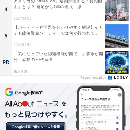
アメリカの「#MeToo」運動が抱える「負の側
面」とは？ 発足から7年の現状、浮...
4
2024/03/06
「上司や同僚の理解・サポート」が男性育休の取得に効果的か
【パーティー券問題を分かりやすく解説】そも
そも政治資金パーティーでは何が行われて...
5
男性の育休取得に効果的なことは「上司や同僚の理解・
2023/12/18
サポート」（77.2％）が最多で、次いで「職場の積極的
「気になっていた認知機能が菌で…」森永が開
な推進」（68.6％）、「収入の保障を手厚くする」
発。感動の70代続出
PR
（52.9％）と続きました。
森永乳業
Recommended by
職場に「男性育休」の取得をサポートする体制があり、
収入への不安も払拭できれば育休を取りやすくなるでし
ょう。