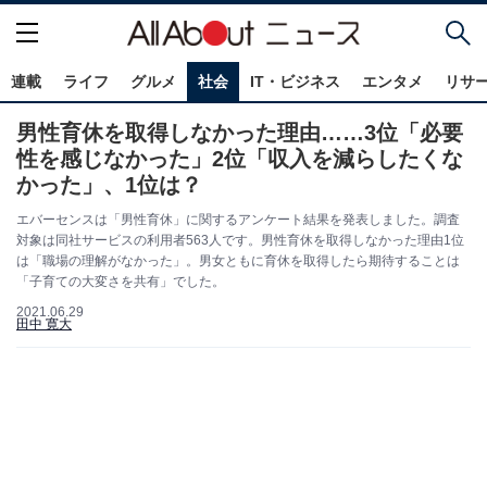
連載
ライフ
グルメ
社会
IT・ビジネス
エンタメ
リサ
男性育休を取得しなかった理由……3位「必要
性を感じなかった」2位「収入を減らしたくな
かった」、1位は？
エバーセンスは「男性育休」に関するアンケート結果を発表しました。調査
対象は同社サービスの利用者563人です。男性育休を取得しなかった理由1位
は「職場の理解がなかった」。男女ともに育休を取得したら期待することは
「子育ての大変さを共有」でした。
2021.06.29
田中 寛大