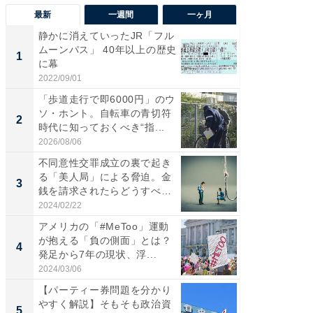
最新
一週間
一ヶ月
静かに消えていったJR「フル
え、一方
ムーンパス」 40年以上の歴史
円!? 
1
1
に幕
で実はア
2022/09/01
2026/08/0
「歩道走行で即6000円」のウ
「自転
ソ・ホント。自転車の青切符
たら60
2
2
時代に知っておくべき“指...
時代に知
2026/08/06
2026/08/0
不同意性交罪成立の裏で起き
「歩道走
る「美人局」による脅迫。金
ソ・ホ
3
3
銭を請求されたらどうすべ
時代に知
き？...
2024/02/22
2026/08/0
アメリカの「#MeToo」運動
GOETH
が抱える「負の側面」とは？
を組み
4
PR
発足から7年の現状、浮...
2024/03/06
FINCHI o
【パーティー券問題を分かり
やすく解説】そもそも政治資
5