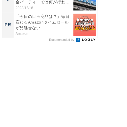
金パーティーでは何が行われ
て...
2023/12/18
「今日の目玉商品は？」毎日
変わるAmazonタイムセール
PR
が見逃せない
Amazon
Recommended by