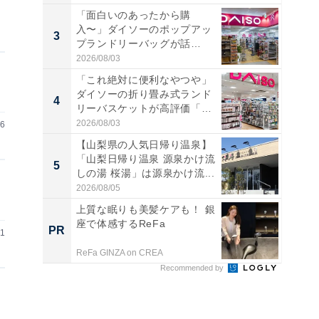
「面白いのあったから購
入〜」ダイソーのポップアッ
3
3
プランドリーバッグが話
題。“さま...
2026/08/03
「これ絶対に便利なやつや」
ダイソーの折り畳み式ランド
4
4
リーバスケットが高評価「使
わ...
2026/08/03
16
【山梨県の人気日帰り温泉】
「山梨日帰り温泉 源泉かけ流
5
5
しの湯 桜湯」は源泉かけ流...
2026/08/05
上質な眠りも美髪ケアも！ 銀
座で体感するReFa
PR
PR
21
ReFa GINZA on CREA
Recommended by