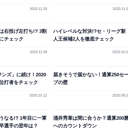
2020.11.30
2020.11.
右投げ左打ち!? 3割
ハイレベルな対決!?セ・リーグ新
にチェック
人王候補2人を徹底チェック
2020.11.09
2020.10.
ンズ」に続け！2020
届きそうで届かない！通算250セ
位打者をチェック
ブの壁
2020.10.12
2020.09.
なる!? 1年目に一軍
涌井秀章は間に合うか？通算200
卒選手の翌年は？
へのカウントダウン