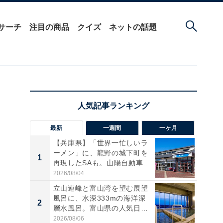
サーチ
注目の商品
クイズ
ネットの話題
最新
一週間
一ヶ月
【兵庫県】「世界一忙しいラ
ーメン」に、龍野の城下町を
1
1
再現したSAも。山陽自動車
道...
2026/08/04
立山連峰と富山湾を望む展望
風呂に、水深333mの海洋深
2
2
層水風呂。富山県の人気日
帰...
2026/08/06