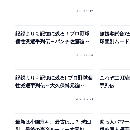
2020.09.15
記録よりも記憶に残る！プロ野球
無観客試合だ
個性派選手列伝～パンチ佐藤編～
球団別ムード
2020.08.24
記録よりも記憶に残る! プロ野球個
これぞ二刀流
性派選手列伝～大久保博元編～
手列伝
2020.07.21
最新は小園海斗、最古は…？ 球団
助っ人パワー
別、最後の高卒ルーキー本塁打
球外国人選手