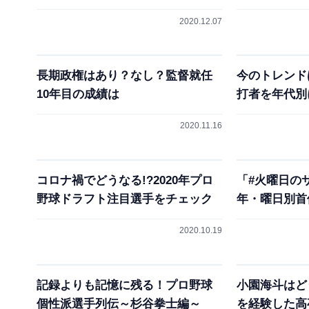
2020.12.07
長期政権はあり？なし？監督就任
今のトレンドは
10年目の成績は
打者を年代別
2020.11.16
コロナ禍でどうなる!?2020年プロ
「#火曜日のサ
野球ドラフト注目選手をチェック
年・曜日別首
2020.10.19
記録よりも記憶に残る！プロ野球
小園海斗はどう
個性派選手列伝～杉谷拳士編～
を経験した高