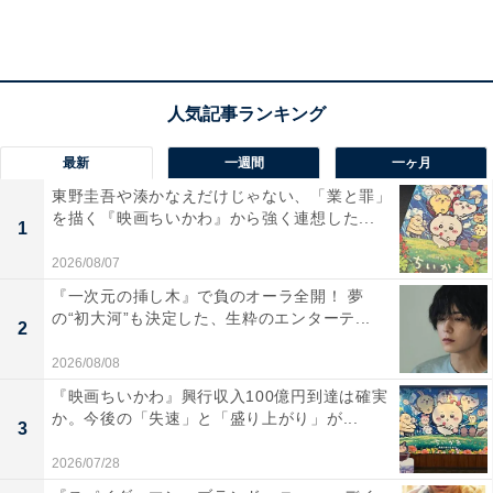
その1：石川雅規（ヤクルト・身長167センチ）
ヤクルトが誇る小さな大エースこと、石川雅規。秋田県
の甲子園常連校である秋田商時代からエースとして活躍
最新
一週間
一ヶ月
して、青山学院大学時代にはシドニーオリンピックの代
東野圭吾や湊かなえだけじゃない、「業と罪」
を描く『映画ちいかわ』から強く連想した...
表選手にも選出されるほどの実績を誇りましたが、170
1
センチに満たない身長が災いしてか、即戦力という声が
2026/08/07
ありながら自由獲得枠でヤクルトに入団した割には注目
『一次元の挿し木』で負のオーラ全開！ 夢
度はさほど高いものではありませんでした。
の“初大河”も決定した、生粋のエンターテ...
2
2026/08/08
しかし、いざシーズンが明けるとルーキーイヤーの2002
『映画ちいかわ』興行収入100億円到達は確実
年から先発ローテーションに入りいきなり12勝をマーク
か。今後の「失速」と「盛り上がり」が...
して新人王を獲得。秋田県出身の選手としては史上初と
3
いう快挙も成し遂げました。その後もコンスタントに2
2026/07/28
桁勝利をマークし続け、現役18年間で11度の2桁勝利は