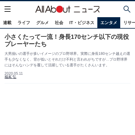
連載
ライフ
グルメ
社会
IT・ビジネス
エンタメ
リサ
小さくたって一流！身長170センチ以下の現役
プレーヤーたち
大男揃いの選手が多いイメージのプロ野球界。実際に身長180センチ越えの選
手も少なくなく、背が低いとそれだけ不利と言われがちですが…プロ野球界
にはそんなハンデを覆して活躍している選手がたくさんいます。
2020.05.11
福嶌 弘