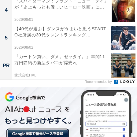
『スパイダーマン：ブランド・ニュー・デイ』
が「史上もっとも優しいヒーロー映画」に...
現役選手で最多の記録となっています。
4
2026/08/01
【40代が選ぶ】ダンスがうまいと思うSTART
O社所属の30代タレントランキング...
5
2026/08/02
『カートン買い、ダメ。ゼッタイ。』年間11
万円節約の新型タバコが爆売れ
PR
株式会社HAL
Recommended by
その2：美馬学（ロッテ・身長169センチ）