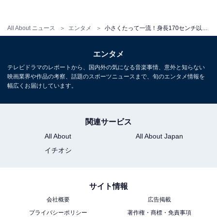
はキャプテンに就任。オリックスの顔となるべく奮闘中
です。
All About ニュース
エンタメ
小さくたって一流！身長170センチ以下の現役プレーヤーたち
エンタメ
その4：小深田大翔（楽天・身長168センチ）
テレビドラマのレポートから、国内外の気になる音楽事情、意外と知らない
映画業界や作品の考察、話題のスポーツニュースまで、旬のエンタメ情報を
幅広くお届けしています。
佐々木朗希や奥川恭伸らが人気を集めた昨年のドラフト
会議。その中で楽天の1巡目指名を受けたのは小深田大
翔。身長168センチはドラフト指名を受けた選手の中で
関連サービス
最も低い部類の小さな選手としても話題になりました。
All About
All About Japan
イチオシ
高校時代までは無名の選手でしたが、近畿大学では4年
間で通算107安打を記録するというシュアなバッティン
グを披露。そして社会人の大阪ガスでも都市対抗野球の
サイト情報
主要タイトルである若獅子賞を獲得しました。
会社概要
広告掲載
プライバシーポリシー
著作権・商標・免責事項