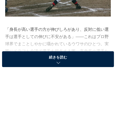
「身長が高い選手の方が伸びしろがあり、反対に低い選
手は選手としての伸びに不安がある」――これはプロ野
球界でまことしやかに囁かれているウワサのひとつ。実
際にドラフト会議で選手を指名する際、高身長の選手た
続きを読む
ちが上位指名を受けることが多く、身長が低い選手はそ
れだけで値打ちが下がるという傾向があります。
最近では昨季パ・リーグMVPを獲得した森友哉は大阪桐
蔭時代に甲子園春夏連覇を達成した上で高校通算41本塁
打を放つなど、打者として超一流の成績を残していなが
ら、身長が低いことがネックとなったのか、2013年のド
ラフト会議で1巡目指名したのは西武のみという結果で
した。