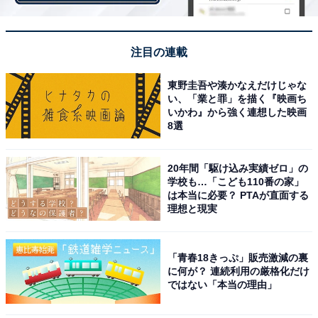
昨季のFA戦線で人気を集めた美馬学も身長は169センチ
と小柄な部類。しかし、学生時代から先発、リリーフを
注目の連載
問わない大車輪の活躍を見せたタフな投手で、楽天に入
団してからは主に先発投手として台頭。中でも巨人と対
東野圭吾や湊かなえだけじゃな
い、「業と罪」を描く『映画ち
戦した2013年の日本シリーズでは第3戦に先発登板して
いかわ』から強く連想した映画
勝ち星を挙げて流れを引き寄せると、日本一が掛かった
8選
第7戦でも勝利投手となって見事にMVPに輝き、その実
力を満天下に示しました。
20年間「駆け込み実績ゼロ」の
学校も…「こども110番の家」
これを機に先発投手として確たる実績を得た美馬はその
は本当に必要？ PTAが直面する
理想と現実
後も楽天のローテーションを支え、昨季はパ・リーグ最
多となる2完投を記録して8勝をマーク。今季から新天地
となるロッテでも活躍が期待されています。
「青春18きっぷ」販売激減の裏
に何が？ 連続利用の厳格化だけ
ではない「本当の理由」
その3：福田周平（オリックス・身長167センチ）