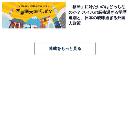
「移民」に冷たいのはどっちな
のか？ スイスの厳格過ぎる学歴
ここまで紹介したのは投手ですが、当然野手にも身長が
選別と、日本の曖昧過ぎる外国
170センチ以下の名選手は存在します。その中でも代表
人政策
格となっているのがオリックスの二遊間を支える福田周
平です。
連載をもっと見る
甲子園屈指の名門校、広陵高校から明治大学へ進学し、
そして社会人のNTT東日本でもショートのポジションを
守り、華麗な守備と俊足を武器に台頭。背が低い選手は
得てして俊足選手が多いものですが、福田はまさに俊足
をウリにするタイプの選手でスカウトからも注目されて
2017年のドラフト会議でオリックスへ3巡目指名を受け
て入団しました。
開幕一軍こそ逃したものの、間もなく一軍でデビューす
ると、すぐさまセカンドのレギュラーを獲得。1年目か
ら100試合以上に出場したことを評価されて2018年から