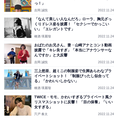
っ！」
吉岡 誠悦
2022.11.24
「なんて美しい人なんだろ」ローラ、胸元ざっ
くりドレス姿を披露！ 「セクシーでかっこい
い」「エレガントです」
橋酒 瑛麗瑠
2022.11.24
おばたのお兄さん、妻・山崎アナとコント動画
披露で「キレ良すぎ」「本当にアナウンサーな
んですか」と大反響
吉岡 誠悦
2022.11.24
三上悠亜、超ミニの制服姿で生脚あらわなプラ
イベートショット！ 「制服ぴったし似合って
る」「かわいいしかない」
橋酒 瑛麗瑠
2022.11.24
TWICE・モモ、かわいすぎるプライベート風ク
リスマスショットに反響！ 「目の保養」「いい
女すぎる」
宍戸 奏太
2022.11.24