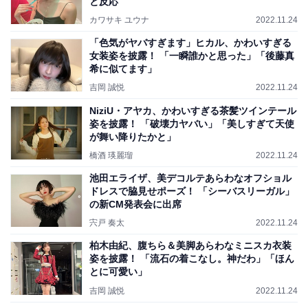
と反応
カワサキ ユウナ
2022.11.24
「色気がヤバすぎます」ヒカル、かわいすぎる
女装姿を披露！ 「一瞬誰かと思った」「後藤真
希に似てます」
吉岡 誠悦
2022.11.24
NiziU・アヤカ、かわいすぎる茶髪ツインテール
姿を披露！ 「破壊力ヤバい」「美しすぎて天使
が舞い降りたかと」
橋酒 瑛麗瑠
2022.11.24
池田エライザ、美デコルテあらわなオフショル
ドレスで脇見せポーズ！ 「シーバスリーガル」
の新CM発表会に出席
宍戸 奏太
2022.11.24
柏木由紀、腹ちら＆美脚あらわなミニスカ衣装
姿を披露！ 「流石の着こなし。神だわ」「ほん
とに可愛い」
吉岡 誠悦
2022.11.24