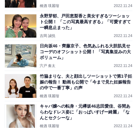
橋酒 瑛麗瑠
2022.11.24
永野芽郁、戸田恵梨香と美女すぎるツーショッ
ト公開！ 「この写真最高すぎる」「可愛すぎて
一瞬息止まった」
吉岡 誠悦
2022.11.24
日向坂46・齊藤京子、色気あふれる大胆肌見せ
コーデのオフショット公開！ 「写真集並みの大
ボリューム」
宍戸 奏太
2022.11.24
竹脇まりな、夫と顔出しツーショットで第1子妊
娠の報告！ 動画も公開で「今まで見た妊娠報告
の中で一番丁寧」の声
橋酒 瑛麗瑠
2022.11.24
キャバ嬢への転身・元欅坂46志田愛佳、谷間あ
らわなドレス姿に「おっぱいすげー綺麗」「な
んとセクシーな」
橋酒 瑛麗瑠
2022.11.24