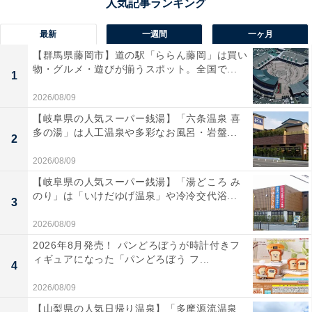
最新
一週間
一ヶ月
【群馬県藤岡市】道の駅「ららん藤岡」は買い
物・グルメ・遊びが揃うスポット。全国で...
1
2026/08/09
【岐阜県の人気スーパー銭湯】「六条温泉 喜
多の湯」は人工温泉や多彩なお風呂・岩盤...
2
2026/08/09
【岐阜県の人気スーパー銭湯】「湯どころ み
のり」は「いけだゆげ温泉」や冷冷交代浴...
3
2026/08/09
2026年8月発売！ パンどろぼうが時計付きフ
ィギュアになった「パンどろぼう フ...
4
2026/08/09
【山梨県の人気日帰り温泉】「多摩源流温泉