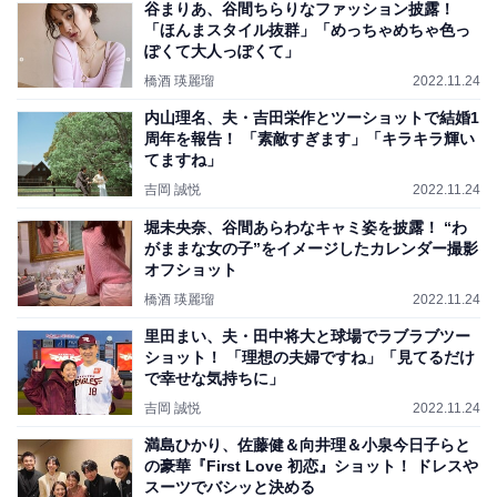
谷まりあ、谷間ちらりなファッション披露！
「ほんまスタイル抜群」「めっちゃめちゃ色っ
ぽくて大人っぽくて」
橋酒 瑛麗瑠
2022.11.24
内山理名、夫・吉田栄作とツーショットで結婚1
周年を報告！ 「素敵すぎます」「キラキラ輝い
てますね」
吉岡 誠悦
2022.11.24
堀未央奈、谷間あらわなキャミ姿を披露！ “わ
がままな女の子”をイメージしたカレンダー撮影
オフショット
橋酒 瑛麗瑠
2022.11.24
里田まい、夫・田中将大と球場でラブラブツー
ショット！ 「理想の夫婦ですね」「見てるだけ
で幸せな気持ちに」
吉岡 誠悦
2022.11.24
満島ひかり、佐藤健＆向井理＆小泉今日子らと
の豪華『First Love 初恋』ショット！ ドレスや
スーツでバシッと決める