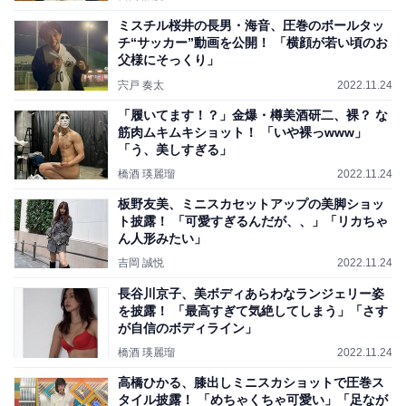
ミスチル桜井の長男・海音、圧巻のボールタッ
チ“サッカー”動画を公開！ 「横顔が若い頃のお
父様にそっくり」
宍戸 奏太
2022.11.24
「履いてます！？」金爆・樽美酒研二、裸？ な
筋肉ムキムキショット！ 「いや裸っwww」
「う、美しすぎる」
橋酒 瑛麗瑠
2022.11.24
板野友美、ミニスカセットアップの美脚ショッ
ト披露！ 「可愛すぎるんだが、、」「リカちゃ
ん人形みたい」
吉岡 誠悦
2022.11.24
長谷川京子、美ボディあらわなランジェリー姿
を披露！ 「最高すぎて気絶してしまう」「さす
が自信のボディライン」
橋酒 瑛麗瑠
2022.11.24
高橋ひかる、膝出しミニスカショットで圧巻ス
タイル披露！ 「めちゃくちゃ可愛い」「足なが