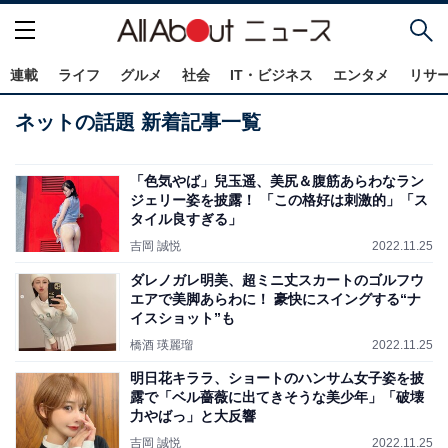
連載
ライフ
グルメ
社会
IT・ビジネス
エンタメ
リサ
ネットの話題 新着記事一覧
「色気やば」兒玉遥、美尻＆腹筋あらわなラン
ジェリー姿を披露！ 「この格好は刺激的」「ス
タイル良すぎる」
吉岡 誠悦
2022.11.25
ダレノガレ明美、超ミニ丈スカートのゴルフウ
エアで美脚あらわに！ 豪快にスイングする“ナ
イスショット”も
橋酒 瑛麗瑠
2022.11.25
明日花キララ、ショートのハンサム女子姿を披
露で「ベル薔薇に出てきそうな美少年」「破壊
力やばっ」と大反響
吉岡 誠悦
2022.11.25