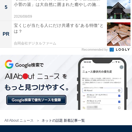
小菅の湯」は大自然に囲まれた癒やしの施...
5
2026/08/09
宝くじが当たる人にだけ共通する“ある特徴”と
は？
PR
合同会社デジタルファーム
Recommended by
All About ニュース
ネットの話題 新着記事一覧