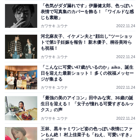
「色気がダダ漏れです」伊藤健太郎、色っぽい
表情で写真集のカバーを飾る！ 「ワイルドな感
じも素敵」
カワサキ ユウナ
2022.11.24
河北麻友子、イケメン夫と“顔出し”ツーショッ
トで第1子妊娠を報告！ 新木優子、桐谷美玲ら
も祝福！
カワサキ ユウナ
2022.11.24
「こんなに可愛い47歳がいるのか」aiko、誕生
日を迎えた最新ショット！ 多くの祝福メッセー
ジが集まる
カワサキ ユウナ
2022.11.24
「最強の美のアイコン」田中みな実、36歳の誕
生日を迎える！ 「女子が憧れる可愛すぎるルッ
クス」の声
カワサキ ユウナ
2022.11.24
王林、黒キャミワンピ姿の色っぽい表情にファ
ンもん絶！ 村上佳菜子も「ねえ、可愛いすき」