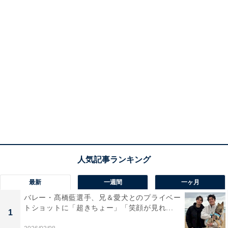
最新
一週間
一ヶ月
バレー・髙橋藍選手、兄＆愛犬とのプライベー
トショットに「超きちょー」「笑顔が見れ...
1