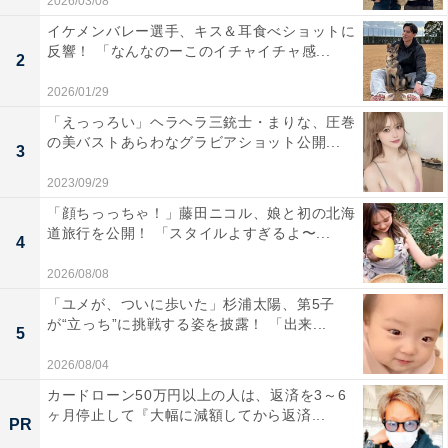
2026/03/08
イケメンバレー選手、キス＆耳食べショットに
反響！ 「なんなのーこのイチャイチャ感...
2
2026/01/29
「えっっろい」ヘラヘラ三銃士・まりな、圧巻
の美バストあらわなグラビアショット公開...
3
2023/09/29
「顔ちっっちゃ！」藤田ニコル、娘と初の北海
道旅行を公開！ 「スタイルよすぎるよ〜...
4
2026/08/08
「ユメが、ついに歩いた」杉浦太陽、第5子
が“立っち”に挑戦する姿を披露！ 「出来...
5
2026/08/04
カードローン50万円以上の人は、返済を3～6
ヶ月停止して『大幅に減額してから返済...
PR