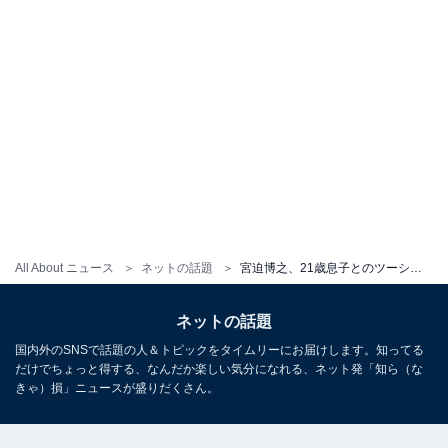
All About ニュース
ネットの話題
宮迫博之、21歳息子とのツーショットが激似すぎると反響「似すぎてやばいですw」「兄弟かと思った」
ネットの話題
国内外のSNSで話題の人＆トピックをタイムリーにお届けします。知ってる
だけでちょっと得する、なんだか楽しい気分になれる、ネット発「知ら（な
きゃ）損」ニュースが盛りだくさん。