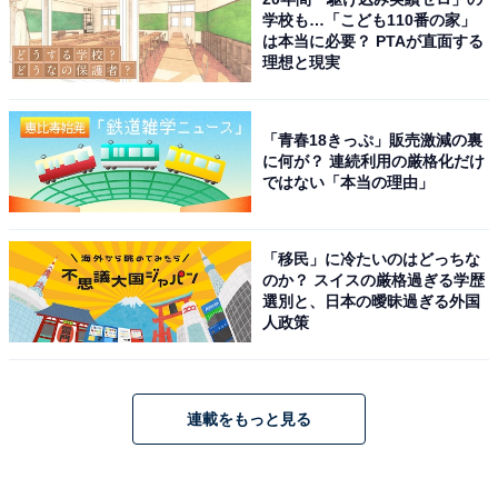
学校も…「こども110番の家」
は本当に必要？ PTAが直面する
理想と現実
「青春18きっぷ」販売激減の裏
に何が？ 連続利用の厳格化だけ
ではない「本当の理由」
「移民」に冷たいのはどっちな
のか？ スイスの厳格過ぎる学歴
選別と、日本の曖昧過ぎる外国
人政策
連載をもっと見る