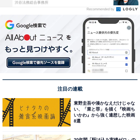
渋谷法務総合事務所
Recommended by
注目の連載
東野圭吾や湊かなえだけじゃな
い、「業と罪」を描く『映画ち
いかわ』から強く連想した映画
8選
20年間「駆け込み実績ゼロ」の